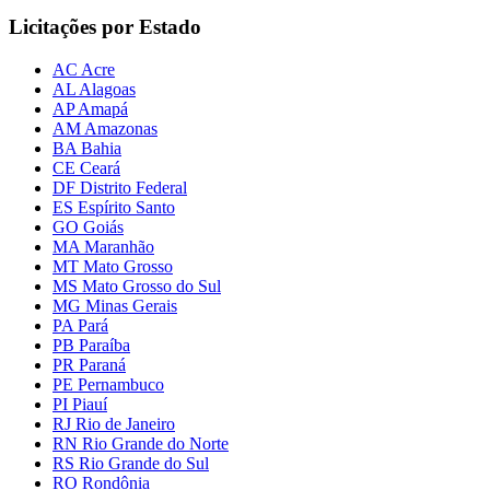
Licitações por Estado
AC Acre
AL Alagoas
AP Amapá
AM Amazonas
BA Bahia
CE Ceará
DF Distrito Federal
ES Espírito Santo
GO Goiás
MA Maranhão
MT Mato Grosso
MS Mato Grosso do Sul
MG Minas Gerais
PA Pará
PB Paraíba
PR Paraná
PE Pernambuco
PI Piauí
RJ Rio de Janeiro
RN Rio Grande do Norte
RS Rio Grande do Sul
RO Rondônia