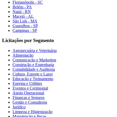
Florianópolis - SC
Belém - PA
Natal - RN
Maceió - AL
São Luís - MA
Guarulhos - SP
Campinas - SP
Licitações por Segmento
Agropecuária e Veterinária
Alimentação
Comunicação e Marketing
Construção e Engenharia
Contabilidade e Auditoria
Cultura, Esporte e Lazer
Educação e Treinamento
Energia e Utilities
Eventos e Cerimonial
Apoio Operacional
Finanças e Seguros
Gestão e Consultoria
Jurídico
Limpeza e Higienização
Manutenção e Peças