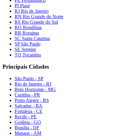
PE Pernambuco
PI Piauí
RJ Rio de Janeiro
RN Rio Grande do Norte
RS Rio Grande do Sul
RO Rondônia
RR Roraima
SC Santa Catarina
SP São Paulo
SE Sergipe
TO Tocantins
Principais Cidades
São Paulo - SP
Rio de Janeiro - RJ
Belo Horizonte - MG
Curitiba - PR
Porto Alegre - RS
Salvador - BA
Fortaleza - CE
Recife - PE
Goiânia - GO
Brasília - DF
Manaus - AM