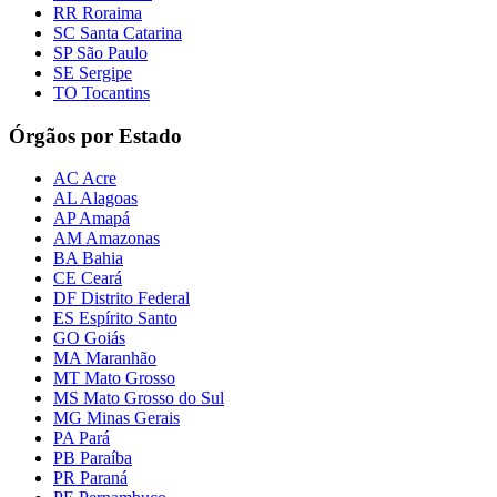
RR Roraima
SC Santa Catarina
SP São Paulo
SE Sergipe
TO Tocantins
Órgãos por Estado
AC Acre
AL Alagoas
AP Amapá
AM Amazonas
BA Bahia
CE Ceará
DF Distrito Federal
ES Espírito Santo
GO Goiás
MA Maranhão
MT Mato Grosso
MS Mato Grosso do Sul
MG Minas Gerais
PA Pará
PB Paraíba
PR Paraná