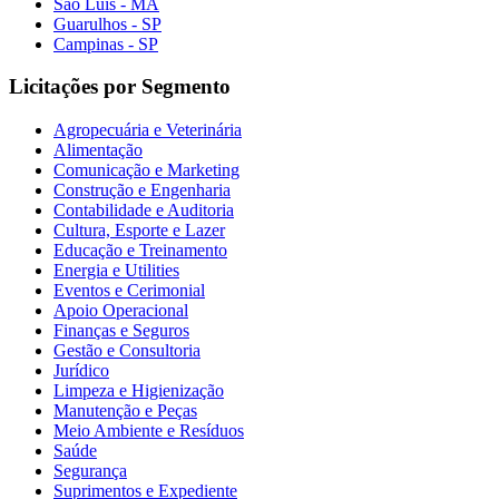
São Luís - MA
Guarulhos - SP
Campinas - SP
Licitações por Segmento
Agropecuária e Veterinária
Alimentação
Comunicação e Marketing
Construção e Engenharia
Contabilidade e Auditoria
Cultura, Esporte e Lazer
Educação e Treinamento
Energia e Utilities
Eventos e Cerimonial
Apoio Operacional
Finanças e Seguros
Gestão e Consultoria
Jurídico
Limpeza e Higienização
Manutenção e Peças
Meio Ambiente e Resíduos
Saúde
Segurança
Suprimentos e Expediente