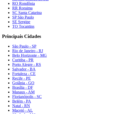
RO Rondônia
RR Roraima
SC Santa Catarina
SP São Paulo
SE Sergipe
TO Tocantins
Principais Cidades
São Paulo - SP
Rio de Janeiro - RJ
Belo Horizonte - MG
Curitiba - PR
Porto Alegre - RS
Salvador - BA
Fortaleza - CE
Recife - PE
Goiânia - GO
Brasília - DF
Manaus - AM
Florianópolis - SC
Belém - PA
Natal - RN
Maceió - AL