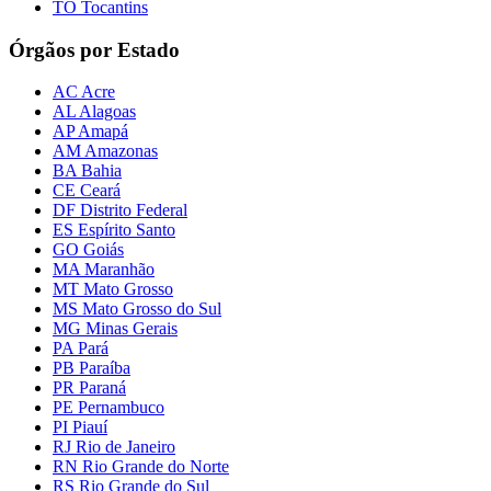
TO Tocantins
Órgãos por Estado
AC Acre
AL Alagoas
AP Amapá
AM Amazonas
BA Bahia
CE Ceará
DF Distrito Federal
ES Espírito Santo
GO Goiás
MA Maranhão
MT Mato Grosso
MS Mato Grosso do Sul
MG Minas Gerais
PA Pará
PB Paraíba
PR Paraná
PE Pernambuco
PI Piauí
RJ Rio de Janeiro
RN Rio Grande do Norte
RS Rio Grande do Sul