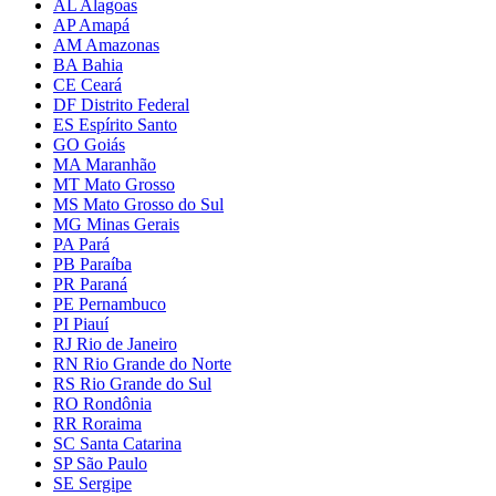
AL Alagoas
AP Amapá
AM Amazonas
BA Bahia
CE Ceará
DF Distrito Federal
ES Espírito Santo
GO Goiás
MA Maranhão
MT Mato Grosso
MS Mato Grosso do Sul
MG Minas Gerais
PA Pará
PB Paraíba
PR Paraná
PE Pernambuco
PI Piauí
RJ Rio de Janeiro
RN Rio Grande do Norte
RS Rio Grande do Sul
RO Rondônia
RR Roraima
SC Santa Catarina
SP São Paulo
SE Sergipe