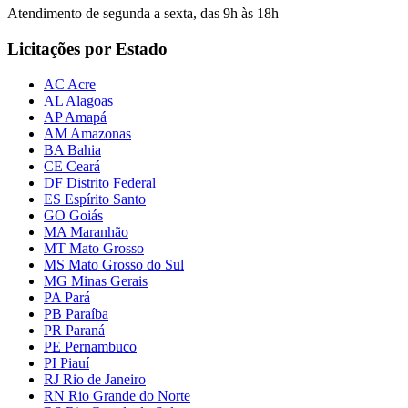
Atendimento de segunda a sexta, das 9h às 18h
Licitações por Estado
AC Acre
AL Alagoas
AP Amapá
AM Amazonas
BA Bahia
CE Ceará
DF Distrito Federal
ES Espírito Santo
GO Goiás
MA Maranhão
MT Mato Grosso
MS Mato Grosso do Sul
MG Minas Gerais
PA Pará
PB Paraíba
PR Paraná
PE Pernambuco
PI Piauí
RJ Rio de Janeiro
RN Rio Grande do Norte