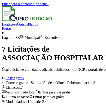
Pular para o conteúdo principal
Licitações
Órgãos
Planos
Entrar
Lagarto
,
SE
Municipal
Executivo
7
Licitações de
ASSOCIAÇÃO HOSPITALAR 
Órgão licitante com dados oficiais publicados no PNCP e portais de co
Testar grátis
Comece grátis
Sem cartão de crédito
Cobertura nacional
Licitações
7
Valor estimado total
Entrar para ver grátis
Última licitação
Entrar para ver grátis
Modalidades · Unidades
2
·
1