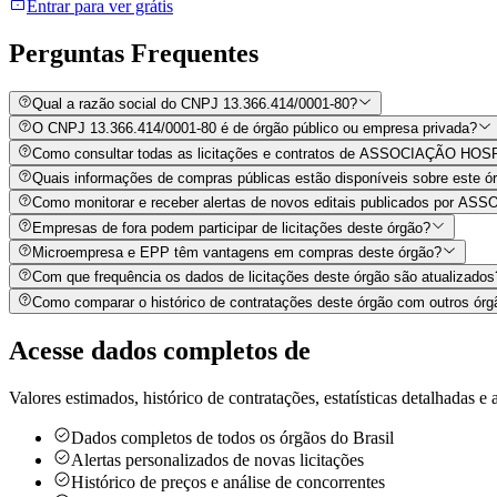
Entrar para ver grátis
Perguntas
Frequentes
Qual a razão social do CNPJ 13.366.414/0001-80?
O CNPJ 13.366.414/0001-80 é de órgão público ou empresa privada?
Como consultar todas as licitações e contratos de ASSOCIAÇÃO 
Quais informações de compras públicas estão disponíveis sobre este órg
Como monitorar e receber alertas de novos editais publicados 
Empresas de fora podem participar de licitações deste órgão?
Microempresa e EPP têm vantagens em compras deste órgão?
Com que frequência os dados de licitações deste órgão são atualizados
Como comparar o histórico de contratações deste órgão com outros órg
Acesse dados completos de
Valores estimados, histórico de contratações, estatísticas detalhadas e a
Dados completos de todos os órgãos do Brasil
Alertas personalizados de novas licitações
Histórico de preços e análise de concorrentes