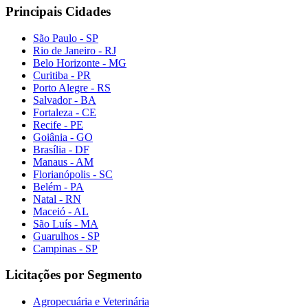
Principais Cidades
São Paulo - SP
Rio de Janeiro - RJ
Belo Horizonte - MG
Curitiba - PR
Porto Alegre - RS
Salvador - BA
Fortaleza - CE
Recife - PE
Goiânia - GO
Brasília - DF
Manaus - AM
Florianópolis - SC
Belém - PA
Natal - RN
Maceió - AL
São Luís - MA
Guarulhos - SP
Campinas - SP
Licitações por Segmento
Agropecuária e Veterinária