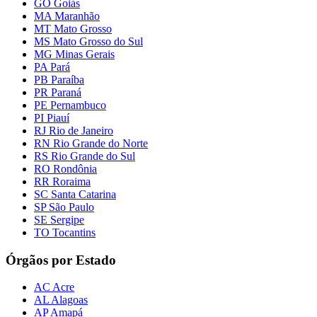
GO Goiás
MA Maranhão
MT Mato Grosso
MS Mato Grosso do Sul
MG Minas Gerais
PA Pará
PB Paraíba
PR Paraná
PE Pernambuco
PI Piauí
RJ Rio de Janeiro
RN Rio Grande do Norte
RS Rio Grande do Sul
RO Rondônia
RR Roraima
SC Santa Catarina
SP São Paulo
SE Sergipe
TO Tocantins
Órgãos por Estado
AC Acre
AL Alagoas
AP Amapá