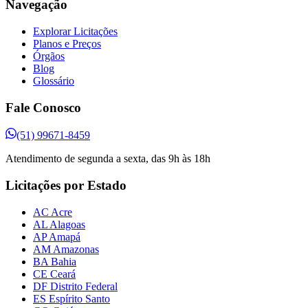
Navegação
Explorar Licitações
Planos e Preços
Órgãos
Blog
Glossário
Fale Conosco
(51) 99671-8459
Atendimento de segunda a sexta, das 9h às 18h
Licitações por Estado
AC Acre
AL Alagoas
AP Amapá
AM Amazonas
BA Bahia
CE Ceará
DF Distrito Federal
ES Espírito Santo