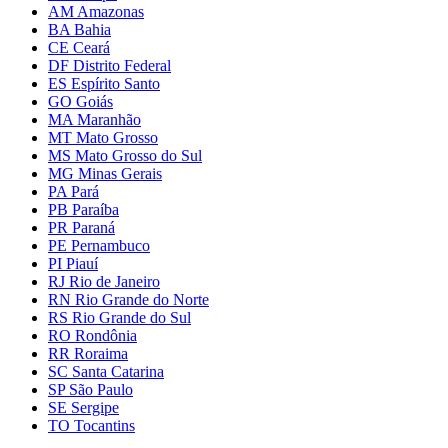
AM Amazonas
BA Bahia
CE Ceará
DF Distrito Federal
ES Espírito Santo
GO Goiás
MA Maranhão
MT Mato Grosso
MS Mato Grosso do Sul
MG Minas Gerais
PA Pará
PB Paraíba
PR Paraná
PE Pernambuco
PI Piauí
RJ Rio de Janeiro
RN Rio Grande do Norte
RS Rio Grande do Sul
RO Rondônia
RR Roraima
SC Santa Catarina
SP São Paulo
SE Sergipe
TO Tocantins