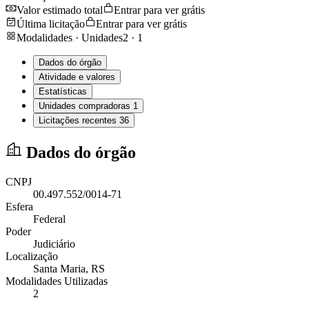
Valor estimado total
Entrar para ver grátis
Última licitação
Entrar para ver grátis
Modalidades · Unidades
2
·
1
Dados do órgão
Atividade e valores
Estatísticas
Unidades compradoras
1
Licitações recentes
36
Dados do órgão
CNPJ
00.497.552/0014-71
Esfera
Federal
Poder
Judiciário
Localização
Santa Maria
, RS
Modalidades Utilizadas
2