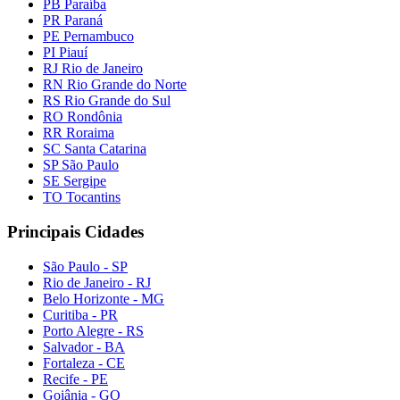
PB Paraíba
PR Paraná
PE Pernambuco
PI Piauí
RJ Rio de Janeiro
RN Rio Grande do Norte
RS Rio Grande do Sul
RO Rondônia
RR Roraima
SC Santa Catarina
SP São Paulo
SE Sergipe
TO Tocantins
Principais Cidades
São Paulo - SP
Rio de Janeiro - RJ
Belo Horizonte - MG
Curitiba - PR
Porto Alegre - RS
Salvador - BA
Fortaleza - CE
Recife - PE
Goiânia - GO