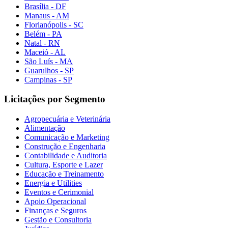
Brasília - DF
Manaus - AM
Florianópolis - SC
Belém - PA
Natal - RN
Maceió - AL
São Luís - MA
Guarulhos - SP
Campinas - SP
Licitações por Segmento
Agropecuária e Veterinária
Alimentação
Comunicação e Marketing
Construção e Engenharia
Contabilidade e Auditoria
Cultura, Esporte e Lazer
Educação e Treinamento
Energia e Utilities
Eventos e Cerimonial
Apoio Operacional
Finanças e Seguros
Gestão e Consultoria