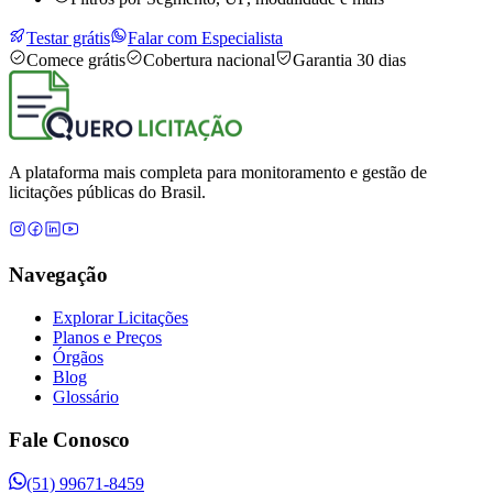
Testar grátis
Falar com Especialista
Comece grátis
Cobertura nacional
Garantia 30 dias
A plataforma mais completa para monitoramento e gestão de
licitações públicas do Brasil.
Navegação
Explorar Licitações
Planos e Preços
Órgãos
Blog
Glossário
Fale Conosco
(51) 99671-8459