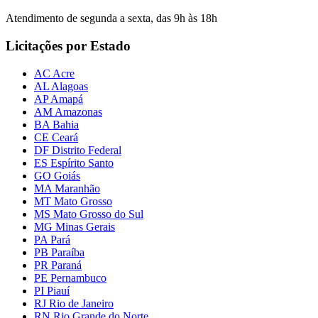
Atendimento de segunda a sexta, das 9h às 18h
Licitações por Estado
AC Acre
AL Alagoas
AP Amapá
AM Amazonas
BA Bahia
CE Ceará
DF Distrito Federal
ES Espírito Santo
GO Goiás
MA Maranhão
MT Mato Grosso
MS Mato Grosso do Sul
MG Minas Gerais
PA Pará
PB Paraíba
PR Paraná
PE Pernambuco
PI Piauí
RJ Rio de Janeiro
RN Rio Grande do Norte