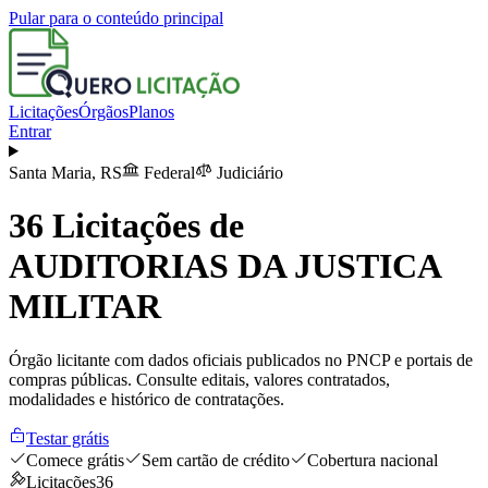
Pular para o conteúdo principal
Licitações
Órgãos
Planos
Entrar
Santa Maria
,
RS
Federal
Judiciário
36
Licitações de
AUDITORIAS DA JUSTICA
MILITAR
Órgão licitante com dados oficiais publicados no PNCP e portais de
compras públicas. Consulte editais, valores contratados,
modalidades e histórico de contratações.
Testar grátis
Comece grátis
Sem cartão de crédito
Cobertura nacional
Licitações
36