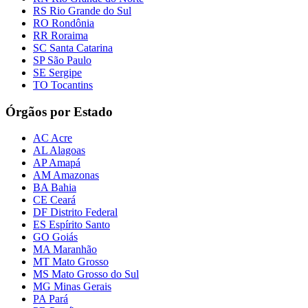
RS Rio Grande do Sul
RO Rondônia
RR Roraima
SC Santa Catarina
SP São Paulo
SE Sergipe
TO Tocantins
Órgãos por Estado
AC Acre
AL Alagoas
AP Amapá
AM Amazonas
BA Bahia
CE Ceará
DF Distrito Federal
ES Espírito Santo
GO Goiás
MA Maranhão
MT Mato Grosso
MS Mato Grosso do Sul
MG Minas Gerais
PA Pará