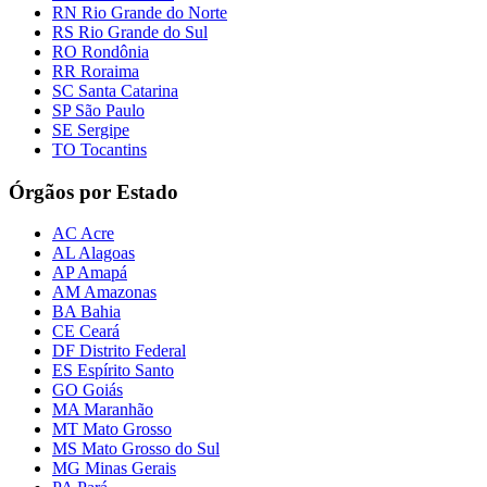
RN Rio Grande do Norte
RS Rio Grande do Sul
RO Rondônia
RR Roraima
SC Santa Catarina
SP São Paulo
SE Sergipe
TO Tocantins
Órgãos por Estado
AC Acre
AL Alagoas
AP Amapá
AM Amazonas
BA Bahia
CE Ceará
DF Distrito Federal
ES Espírito Santo
GO Goiás
MA Maranhão
MT Mato Grosso
MS Mato Grosso do Sul
MG Minas Gerais