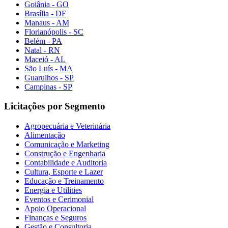
Goiânia - GO
Brasília - DF
Manaus - AM
Florianópolis - SC
Belém - PA
Natal - RN
Maceió - AL
São Luís - MA
Guarulhos - SP
Campinas - SP
Licitações por Segmento
Agropecuária e Veterinária
Alimentação
Comunicação e Marketing
Construção e Engenharia
Contabilidade e Auditoria
Cultura, Esporte e Lazer
Educação e Treinamento
Energia e Utilities
Eventos e Cerimonial
Apoio Operacional
Finanças e Seguros
Gestão e Consultoria