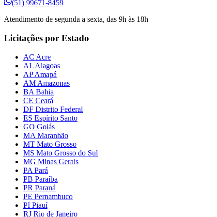
(51) 99671-8459
Atendimento de segunda a sexta, das 9h às 18h
Licitações por Estado
AC Acre
AL Alagoas
AP Amapá
AM Amazonas
BA Bahia
CE Ceará
DF Distrito Federal
ES Espírito Santo
GO Goiás
MA Maranhão
MT Mato Grosso
MS Mato Grosso do Sul
MG Minas Gerais
PA Pará
PB Paraíba
PR Paraná
PE Pernambuco
PI Piauí
RJ Rio de Janeiro