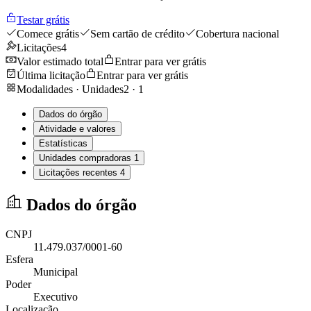
Testar grátis
Comece grátis
Sem cartão de crédito
Cobertura nacional
Licitações
4
Valor estimado total
Entrar para ver grátis
Última licitação
Entrar para ver grátis
Modalidades · Unidades
2
·
1
Dados do órgão
Atividade e valores
Estatísticas
Unidades compradoras
1
Licitações recentes
4
Dados do órgão
CNPJ
11.479.037/0001-60
Esfera
Municipal
Poder
Executivo
Localização