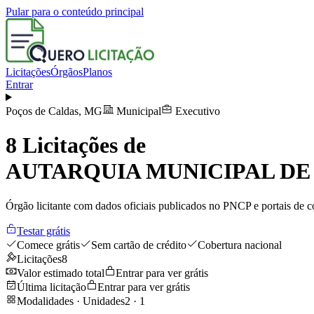
Pular para o conteúdo principal
Licitações
Órgãos
Planos
Entrar
Poços de Caldas
,
MG
Municipal
Executivo
8
Licitações de
AUTARQUIA MUNICIPAL DE
Órgão licitante com dados oficiais publicados no PNCP e portais de co
Testar grátis
Comece grátis
Sem cartão de crédito
Cobertura nacional
Licitações
8
Valor estimado total
Entrar para ver grátis
Última licitação
Entrar para ver grátis
Modalidades · Unidades
2
·
1