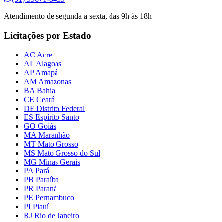
Atendimento de segunda a sexta, das 9h às 18h
Licitações por Estado
AC Acre
AL Alagoas
AP Amapá
AM Amazonas
BA Bahia
CE Ceará
DF Distrito Federal
ES Espírito Santo
GO Goiás
MA Maranhão
MT Mato Grosso
MS Mato Grosso do Sul
MG Minas Gerais
PA Pará
PB Paraíba
PR Paraná
PE Pernambuco
PI Piauí
RJ Rio de Janeiro