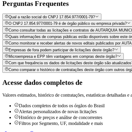
Perguntas
Frequentes
Qual a razão social do CNPJ 17.854.977/0001-79?
O CNPJ 17.854.977/0001-79 é de órgão público ou empresa privada?
Como consultar todas as licitações e contratos de AUTARQUIA MU
Quais informações de compras públicas estão disponíveis sobre este órg
Como monitorar e receber alertas de novos editais publicados p
Empresas de fora podem participar de licitações deste órgão?
Microempresa e EPP têm vantagens em compras deste órgão?
Com que frequência os dados de licitações deste órgão são atualizados
Como comparar o histórico de contratações deste órgão com outros órg
Acesse dados completos de
Valores estimados, histórico de contratações, estatísticas detalhadas e a
Dados completos de todos os órgãos do Brasil
Alertas personalizados de novas licitações
Histórico de preços e análise de concorrentes
Filtros por Segmento, UF, modalidade e mais