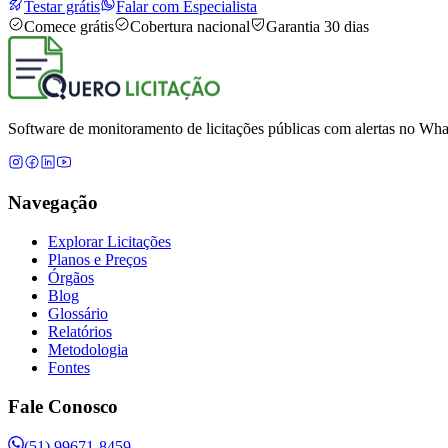
Testar grátis
Falar com Especialista
Comece grátis
Cobertura nacional
Garantia 30 dias
Software de monitoramento de licitações públicas com alertas no What
Navegação
Explorar Licitações
Planos e Preços
Órgãos
Blog
Glossário
Relatórios
Metodologia
Fontes
Fale Conosco
(51) 99671-8459