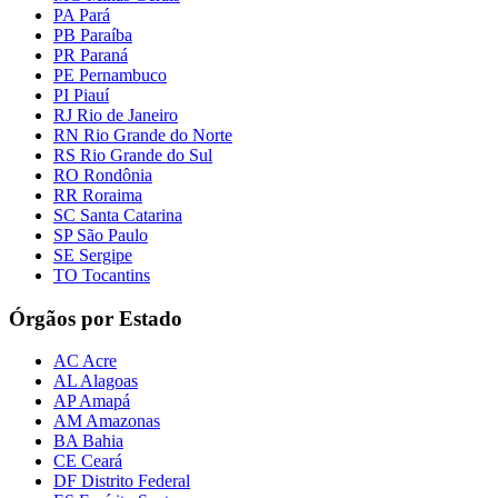
PA Pará
PB Paraíba
PR Paraná
PE Pernambuco
PI Piauí
RJ Rio de Janeiro
RN Rio Grande do Norte
RS Rio Grande do Sul
RO Rondônia
RR Roraima
SC Santa Catarina
SP São Paulo
SE Sergipe
TO Tocantins
Órgãos por Estado
AC Acre
AL Alagoas
AP Amapá
AM Amazonas
BA Bahia
CE Ceará
DF Distrito Federal