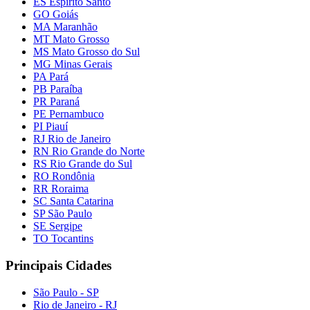
ES Espírito Santo
GO Goiás
MA Maranhão
MT Mato Grosso
MS Mato Grosso do Sul
MG Minas Gerais
PA Pará
PB Paraíba
PR Paraná
PE Pernambuco
PI Piauí
RJ Rio de Janeiro
RN Rio Grande do Norte
RS Rio Grande do Sul
RO Rondônia
RR Roraima
SC Santa Catarina
SP São Paulo
SE Sergipe
TO Tocantins
Principais Cidades
São Paulo - SP
Rio de Janeiro - RJ