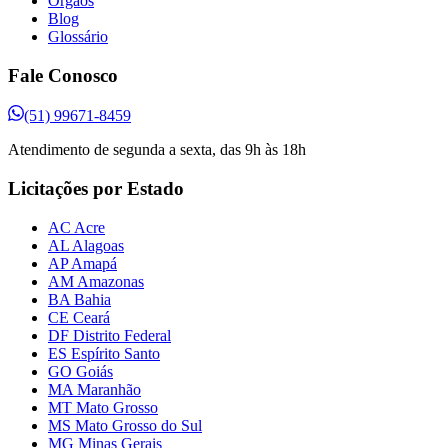
Órgãos
Blog
Glossário
Fale Conosco
(51) 99671-8459
Atendimento de segunda a sexta, das 9h às 18h
Licitações por Estado
AC Acre
AL Alagoas
AP Amapá
AM Amazonas
BA Bahia
CE Ceará
DF Distrito Federal
ES Espírito Santo
GO Goiás
MA Maranhão
MT Mato Grosso
MS Mato Grosso do Sul
MG Minas Gerais