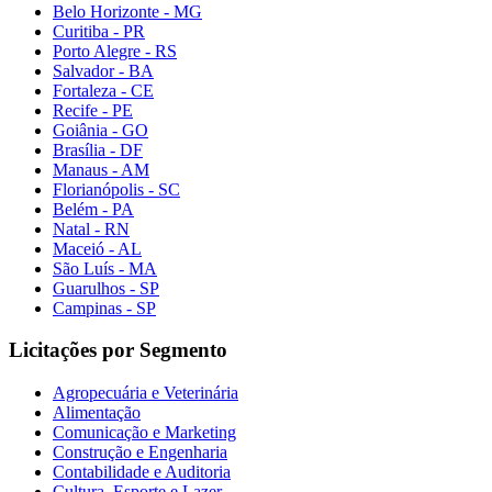
Belo Horizonte - MG
Curitiba - PR
Porto Alegre - RS
Salvador - BA
Fortaleza - CE
Recife - PE
Goiânia - GO
Brasília - DF
Manaus - AM
Florianópolis - SC
Belém - PA
Natal - RN
Maceió - AL
São Luís - MA
Guarulhos - SP
Campinas - SP
Licitações por Segmento
Agropecuária e Veterinária
Alimentação
Comunicação e Marketing
Construção e Engenharia
Contabilidade e Auditoria
Cultura, Esporte e Lazer