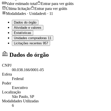
Valor estimado total
Entrar para ver grátis
Última licitação
Entrar para ver grátis
Modalidades · Unidades
6
·
11
Dados do órgão
Atividade e valores
Estatísticas
Unidades compradoras
11
Licitações recentes
957
Dados do órgão
CNPJ
00.038.166/0001-05
Esfera
Federal
Poder
Executivo
Localização
São Paulo
, SP
Modalidades Utilizadas
6