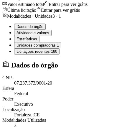
Valor estimado total
Entrar para ver grátis
Última licitação
Entrar para ver grátis
Modalidades · Unidades
3
·
1
Dados do órgão
Atividade e valores
Estatísticas
Unidades compradoras
1
Licitações recentes
180
Dados do órgão
CNPJ
07.237.373/0001-20
Esfera
Federal
Poder
Executivo
Localização
Fortaleza
, CE
Modalidades Utilizadas
3