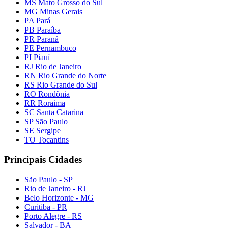
MS Mato Grosso do Sul
MG Minas Gerais
PA Pará
PB Paraíba
PR Paraná
PE Pernambuco
PI Piauí
RJ Rio de Janeiro
RN Rio Grande do Norte
RS Rio Grande do Sul
RO Rondônia
RR Roraima
SC Santa Catarina
SP São Paulo
SE Sergipe
TO Tocantins
Principais Cidades
São Paulo - SP
Rio de Janeiro - RJ
Belo Horizonte - MG
Curitiba - PR
Porto Alegre - RS
Salvador - BA