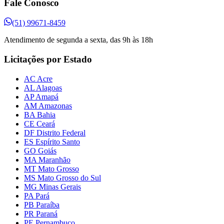
Fale Conosco
(51) 99671-8459
Atendimento de segunda a sexta, das 9h às 18h
Licitações por Estado
AC Acre
AL Alagoas
AP Amapá
AM Amazonas
BA Bahia
CE Ceará
DF Distrito Federal
ES Espírito Santo
GO Goiás
MA Maranhão
MT Mato Grosso
MS Mato Grosso do Sul
MG Minas Gerais
PA Pará
PB Paraíba
PR Paraná
PE Pernambuco