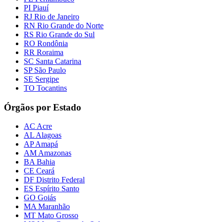
PI Piauí
RJ Rio de Janeiro
RN Rio Grande do Norte
RS Rio Grande do Sul
RO Rondônia
RR Roraima
SC Santa Catarina
SP São Paulo
SE Sergipe
TO Tocantins
Órgãos por Estado
AC Acre
AL Alagoas
AP Amapá
AM Amazonas
BA Bahia
CE Ceará
DF Distrito Federal
ES Espírito Santo
GO Goiás
MA Maranhão
MT Mato Grosso