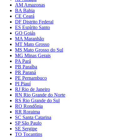
AM Amazonas
BA Bahia
CE Ceará
DF Distrito Federal
ES Espírito Santo
GO Goiás
MA Maranhão
MT Mato Grosso
MS Mato Grosso do Sul
MG Minas Gerais
PA Pará
PB Paraíba
PR Paraná
PE Pernambuco
PI Piauí
RJ Rio de Janeiro
RN Rio Grande do Norte
RS Rio Grande do Sul
RO Rondônia
RR Roraima
SC Santa Catarina
SP São Paulo
SE Sergipe
TO Tocantins