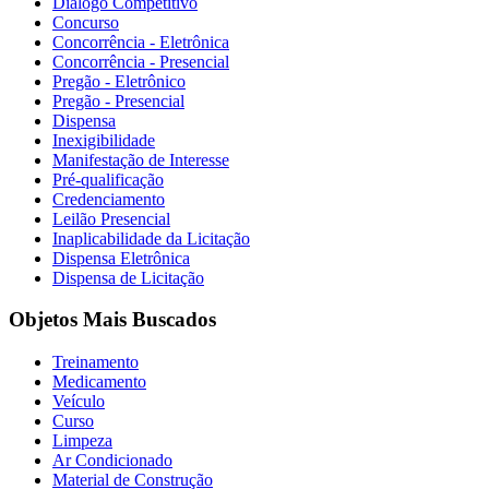
Diálogo Competitivo
Concurso
Concorrência - Eletrônica
Concorrência - Presencial
Pregão - Eletrônico
Pregão - Presencial
Dispensa
Inexigibilidade
Manifestação de Interesse
Pré-qualificação
Credenciamento
Leilão Presencial
Inaplicabilidade da Licitação
Dispensa Eletrônica
Dispensa de Licitação
Objetos Mais Buscados
Treinamento
Medicamento
Veículo
Curso
Limpeza
Ar Condicionado
Material de Construção