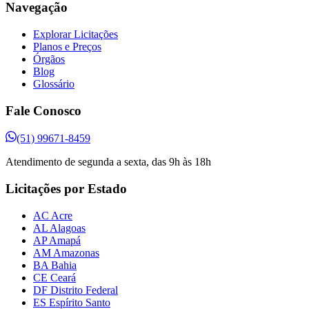
Navegação
Explorar Licitações
Planos e Preços
Órgãos
Blog
Glossário
Fale Conosco
(51) 99671-8459
Atendimento de segunda a sexta, das 9h às 18h
Licitações por Estado
AC Acre
AL Alagoas
AP Amapá
AM Amazonas
BA Bahia
CE Ceará
DF Distrito Federal
ES Espírito Santo