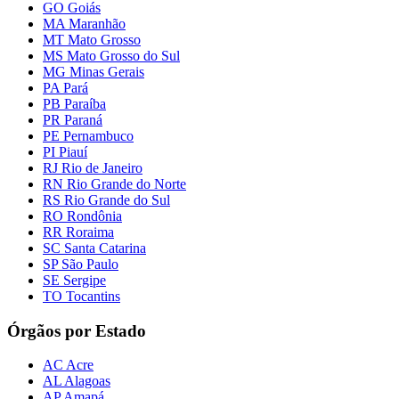
GO Goiás
MA Maranhão
MT Mato Grosso
MS Mato Grosso do Sul
MG Minas Gerais
PA Pará
PB Paraíba
PR Paraná
PE Pernambuco
PI Piauí
RJ Rio de Janeiro
RN Rio Grande do Norte
RS Rio Grande do Sul
RO Rondônia
RR Roraima
SC Santa Catarina
SP São Paulo
SE Sergipe
TO Tocantins
Órgãos por Estado
AC Acre
AL Alagoas
AP Amapá