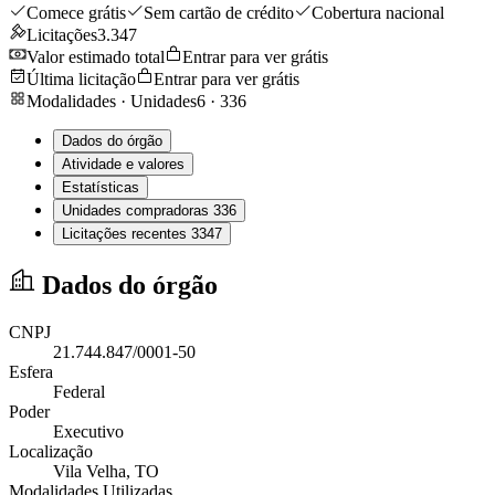
Comece grátis
Sem cartão de crédito
Cobertura nacional
Licitações
3.347
Valor estimado total
Entrar para ver grátis
Última licitação
Entrar para ver grátis
Modalidades · Unidades
6
·
336
Dados do órgão
Atividade e valores
Estatísticas
Unidades compradoras
336
Licitações recentes
3347
Dados do órgão
CNPJ
21.744.847/0001-50
Esfera
Federal
Poder
Executivo
Localização
Vila Velha
, TO
Modalidades Utilizadas