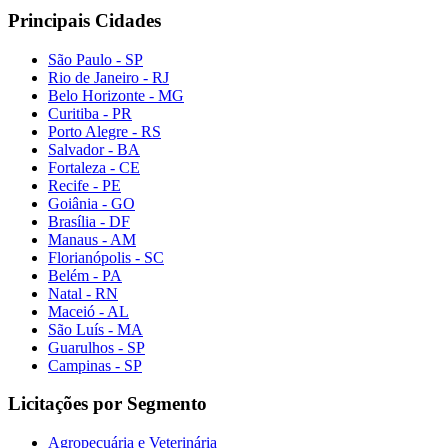
Principais Cidades
São Paulo - SP
Rio de Janeiro - RJ
Belo Horizonte - MG
Curitiba - PR
Porto Alegre - RS
Salvador - BA
Fortaleza - CE
Recife - PE
Goiânia - GO
Brasília - DF
Manaus - AM
Florianópolis - SC
Belém - PA
Natal - RN
Maceió - AL
São Luís - MA
Guarulhos - SP
Campinas - SP
Licitações por Segmento
Agropecuária e Veterinária