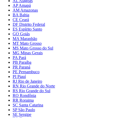
AL Alagoas
AP Amapá
AM Amazonas
BA Bahia
CE Ceará
DF Distrito Federal
ES Espírito Santo
GO Goiás
MA Maranhão
MT Mato Grosso
MS Mato Grosso do Sul
MG Minas Gerais
PA Pará
PB Paraíba
PR Paraná
PE Pernambuco
PI Piauí
RJ Rio de Janeiro
RN Rio Grande do Norte
RS Rio Grande do Sul
RO Rondônia
RR Roraima
SC Santa Catarina
SP São Paulo
SE Sergipe