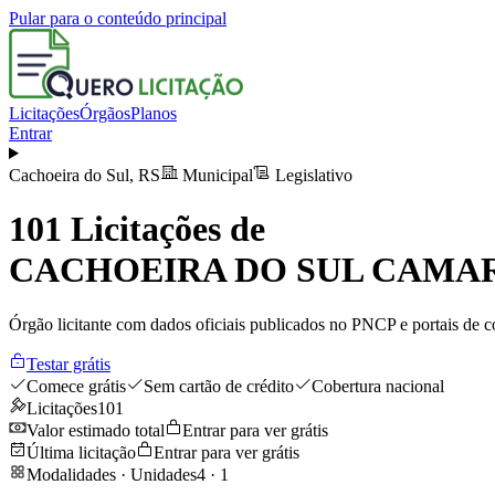
Pular para o conteúdo principal
Licitações
Órgãos
Planos
Entrar
Cachoeira do Sul
,
RS
Municipal
Legislativo
101
Licitações de
CACHOEIRA DO SUL CAMA
Órgão licitante com dados oficiais publicados no PNCP e portais de co
Testar grátis
Comece grátis
Sem cartão de crédito
Cobertura nacional
Licitações
101
Valor estimado total
Entrar para ver grátis
Última licitação
Entrar para ver grátis
Modalidades · Unidades
4
·
1