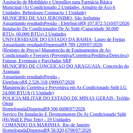
Aquisição de Mobiliário e Utensílios para Farmácia Básica
Municipal (Ar Condicionado 2 Unidades, Armário de Aço 6
Unidades, Bebedouro Compacto 1 Unidade)
MUNICIPIO DE SAO JERONIMO
· São Jerônimo
Aguardando resultado
Pregão - Eletrônico
R$ 107.872,51
10/07/2026
Instalação De Condicionador De Ar Split (Capacidade 30.000
BTUs, 60.000 BTUs) 2 Unidades
UNIVERSIDADE DO ESTADO DA BAHIA
· Lauro de Freitas
Aguardando resultado
Dispensa
R$ 789,12
09/07/2026
[Registro de Preços] Manutenção de Equipamentos de Ar-
Condicionado e Freezers (Preventiva/Corretiva/Preditiva/Detectiva)
Futuras, Eventuais e Parceladas SRP
MUNICIPIO DE CONCEICAO DO ARAGUAIA
· Conceição do
Araguaia
Aguardando resultado
Pregão -
Eletrônico
R$ 2.526.318,19
09/07/2026
Manutenção Corretiva e Preventiva em Ar-Condicionado Split LG
24.000 BTU/h (1 Unidade)
POLICIA MILITAR DO ESTADO DE MINAS GERAIS
· Teófilo
Otoni
Homologada
Dispensa
R$ 506,66
08/07/2026
Serviço De Instalação E Desmontagem De Ar Condicionado Split
(Hi-Wall E Piso Teto) - 19 Unidades
COMANDO DA MARINHA
· Rio de Janeiro
Homologada
Dispensa
R$ 58.920,67
08/07/2026