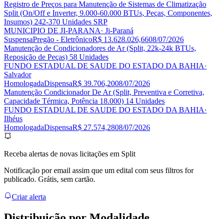
Registro de Preços para Manutenção de Sistemas de Climatização
Split (On/Off e Inverter, 9.000-60.000 BTUs, Peças, Componentes,
Insumos) 242-370 Unidades SRP
MUNICIPIO DE JI-PARANA
· Ji-Paraná
Suspensa
Pregão - Eletrônico
R$ 13.628.026,66
08/07/2026
Manutenção de Condicionadores de Ar (Split, 22k-24k BTUs,
Reposição de Peças) 58 Unidades
FUNDO ESTADUAL DE SAUDE DO ESTADO DA BAHIA
·
Salvador
Homologada
Dispensa
R$ 39.706,20
08/07/2026
Manutenção Condicionador De Ar (Split, Preventiva e Corretiva,
Capacidade Térmica, Potência 18.000) 14 Unidades
FUNDO ESTADUAL DE SAUDE DO ESTADO DA BAHIA
·
Ilhéus
Homologada
Dispensa
R$ 27.574,28
08/07/2026
Receba alertas de novas licitações em Split
Notificação por email assim que um edital com seus filtros for
publicado. Grátis, sem cartão.
Criar alerta
Distribuição por
Modalidade