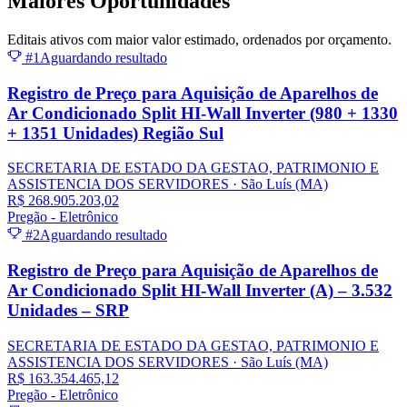
Maiores
Oportunidades
Editais ativos com maior valor estimado, ordenados por orçamento.
#1
Aguardando resultado
Registro de Preço para Aquisição de Aparelhos de
Ar Condicionado Split HI-Wall Inverter (980 + 1330
+ 1351 Unidades) Região Sul
SECRETARIA DE ESTADO DA GESTAO, PATRIMONIO E
ASSISTENCIA DOS SERVIDORES
· São Luís
(MA)
R$ 268.905.203,02
Pregão - Eletrônico
#2
Aguardando resultado
Registro de Preço para Aquisição de Aparelhos de
Ar Condicionado Split HI-Wall Inverter (A) – 3.532
Unidades – SRP
SECRETARIA DE ESTADO DA GESTAO, PATRIMONIO E
ASSISTENCIA DOS SERVIDORES
· São Luís
(MA)
R$ 163.354.465,12
Pregão - Eletrônico