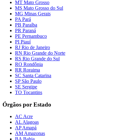
MT Mato Grosso
MS Mato Grosso do Sul
MG Minas Gerais
PA Pará
PB Paraíba
PR Paraná
PE Pernambuco
PI Piauí
RJ Rio de Janeiro
RN Rio Grande do Norte
RS Rio Grande do Sul
RO Rondônia
RR Roraima
SC Santa Catarina
SP São Paulo
SE Sergipe
TO Tocantins
Órgãos por Estado
AC Acre
AL Alagoas
AP Amapá
AM Amazonas
BA Bahia