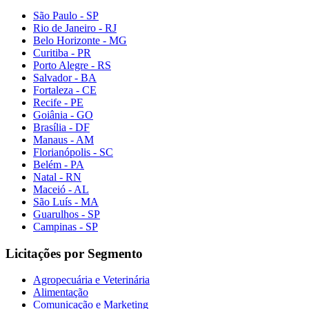
São Paulo - SP
Rio de Janeiro - RJ
Belo Horizonte - MG
Curitiba - PR
Porto Alegre - RS
Salvador - BA
Fortaleza - CE
Recife - PE
Goiânia - GO
Brasília - DF
Manaus - AM
Florianópolis - SC
Belém - PA
Natal - RN
Maceió - AL
São Luís - MA
Guarulhos - SP
Campinas - SP
Licitações por Segmento
Agropecuária e Veterinária
Alimentação
Comunicação e Marketing