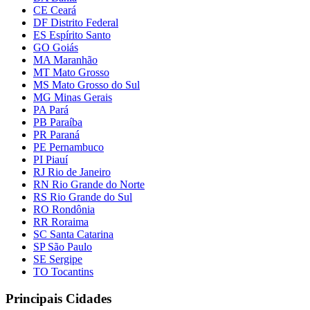
CE Ceará
DF Distrito Federal
ES Espírito Santo
GO Goiás
MA Maranhão
MT Mato Grosso
MS Mato Grosso do Sul
MG Minas Gerais
PA Pará
PB Paraíba
PR Paraná
PE Pernambuco
PI Piauí
RJ Rio de Janeiro
RN Rio Grande do Norte
RS Rio Grande do Sul
RO Rondônia
RR Roraima
SC Santa Catarina
SP São Paulo
SE Sergipe
TO Tocantins
Principais Cidades