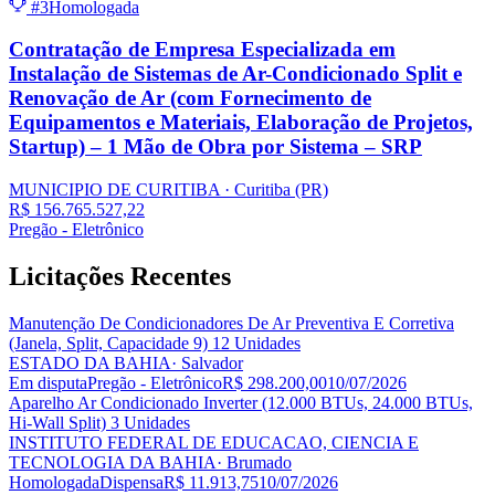
#3
Homologada
Contratação de Empresa Especializada em
Instalação de Sistemas de Ar-Condicionado Split e
Renovação de Ar (com Fornecimento de
Equipamentos e Materiais, Elaboração de Projetos,
Startup) – 1 Mão de Obra por Sistema – SRP
MUNICIPIO DE CURITIBA
· Curitiba
(PR)
R$ 156.765.527,22
Pregão - Eletrônico
Licitações
Recentes
Manutenção De Condicionadores De Ar Preventiva E Corretiva
(Janela, Split, Capacidade 9) 12 Unidades
ESTADO DA BAHIA
· Salvador
Em disputa
Pregão - Eletrônico
R$ 298.200,00
10/07/2026
Aparelho Ar Condicionado Inverter (12.000 BTUs, 24.000 BTUs,
Hi-Wall Split) 3 Unidades
INSTITUTO FEDERAL DE EDUCACAO, CIENCIA E
TECNOLOGIA DA BAHIA
· Brumado
Homologada
Dispensa
R$ 11.913,75
10/07/2026