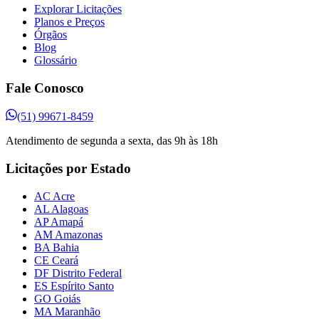
Explorar Licitações
Planos e Preços
Órgãos
Blog
Glossário
Fale Conosco
(51) 99671-8459
Atendimento de segunda a sexta, das 9h às 18h
Licitações por Estado
AC Acre
AL Alagoas
AP Amapá
AM Amazonas
BA Bahia
CE Ceará
DF Distrito Federal
ES Espírito Santo
GO Goiás
MA Maranhão