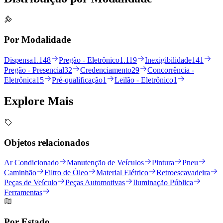
Por Modalidade
Dispensa
1.148
Pregão - Eletrônico
1.119
Inexigibilidade
141
Pregão - Presencial
32
Credenciamento
29
Concorrência -
Eletrônica
15
Pré-qualificação
1
Leilão - Eletrônico
1
Explore
Mais
Objetos relacionados
Ar Condicionado
Manutenção de Veículos
Pintura
Pneu
Caminhão
Filtro de Óleo
Material Elétrico
Retroescavadeira
Peças de Veículo
Peças Automotivas
Iluminação Pública
Ferramentas
Por Estado