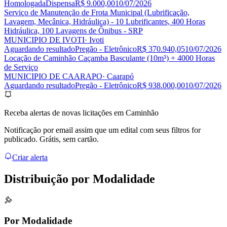
Homologada
Dispensa
R$ 9.000,00
10/07/2026
Serviço de Manutenção de Frota Municipal (Lubrificação,
Lavagem, Mecânica, Hidráulica) - 10 Lubrificantes, 400 Horas
Hidráulica, 100 Lavagens de Ônibus - SRP
MUNICIPIO DE IVOTI
· Ivoti
Aguardando resultado
Pregão - Eletrônico
R$ 370.940,05
10/07/2026
Locação de Caminhão Caçamba Basculante (10m³) + 4000 Horas
de Serviço
MUNICIPIO DE CAARAPO
· Caarapó
Aguardando resultado
Pregão - Eletrônico
R$ 938.000,00
10/07/2026
Receba alertas de novas licitações em Caminhão
Notificação por email assim que um edital com seus filtros for
publicado. Grátis, sem cartão.
Criar alerta
Distribuição por
Modalidade
Por Modalidade