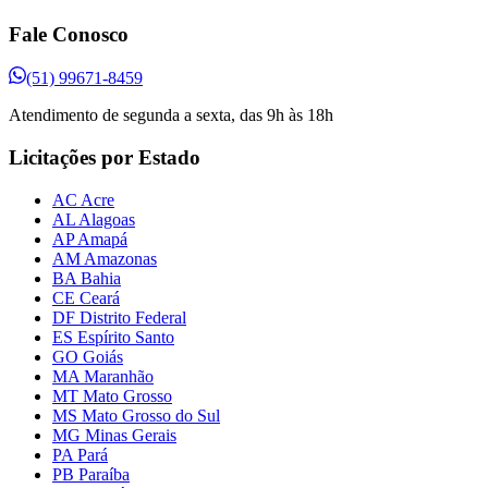
Fale Conosco
(51) 99671-8459
Atendimento de segunda a sexta, das 9h às 18h
Licitações por Estado
AC Acre
AL Alagoas
AP Amapá
AM Amazonas
BA Bahia
CE Ceará
DF Distrito Federal
ES Espírito Santo
GO Goiás
MA Maranhão
MT Mato Grosso
MS Mato Grosso do Sul
MG Minas Gerais
PA Pará
PB Paraíba