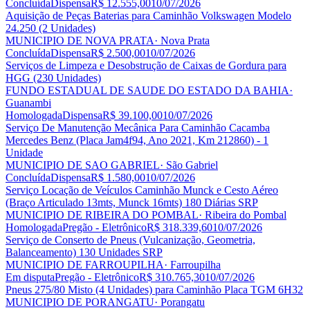
Concluída
Dispensa
R$ 12.555,00
10/07/2026
Aquisição de Peças Baterias para Caminhão Volkswagen Modelo
24.250 (2 Unidades)
MUNICIPIO DE NOVA PRATA
· Nova Prata
Concluída
Dispensa
R$ 2.500,00
10/07/2026
Serviços de Limpeza e Desobstrução de Caixas de Gordura para
HGG (230 Unidades)
FUNDO ESTADUAL DE SAUDE DO ESTADO DA BAHIA
·
Guanambi
Homologada
Dispensa
R$ 39.100,00
10/07/2026
Serviço De Manutenção Mecânica Para Caminhão Cacamba
Mercedes Benz (Placa Jam4f94, Ano 2021, Km 212860) - 1
Unidade
MUNICIPIO DE SAO GABRIEL
· São Gabriel
Concluída
Dispensa
R$ 1.580,00
10/07/2026
Serviço Locação de Veículos Caminhão Munck e Cesto Aéreo
(Braço Articulado 13mts, Munck 16mts) 180 Diárias SRP
MUNICIPIO DE RIBEIRA DO POMBAL
· Ribeira do Pombal
Homologada
Pregão - Eletrônico
R$ 318.339,60
10/07/2026
Serviço de Conserto de Pneus (Vulcanização, Geometria,
Balanceamento) 130 Unidades SRP
MUNICIPIO DE FARROUPILHA
· Farroupilha
Em disputa
Pregão - Eletrônico
R$ 310.765,30
10/07/2026
Pneus 275/80 Misto (4 Unidades) para Caminhão Placa TGM 6H32
MUNICIPIO DE PORANGATU
· Porangatu