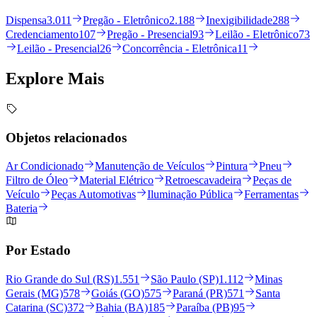
Dispensa
3.011
Pregão - Eletrônico
2.188
Inexigibilidade
288
Credenciamento
107
Pregão - Presencial
93
Leilão - Eletrônico
73
Leilão - Presencial
26
Concorrência - Eletrônica
11
Explore
Mais
Objetos relacionados
Ar Condicionado
Manutenção de Veículos
Pintura
Pneu
Filtro de Óleo
Material Elétrico
Retroescavadeira
Peças de
Veículo
Peças Automotivas
Iluminação Pública
Ferramentas
Bateria
Por Estado
Rio Grande do Sul (RS)
1.551
São Paulo (SP)
1.112
Minas
Gerais (MG)
578
Goiás (GO)
575
Paraná (PR)
571
Santa
Catarina (SC)
372
Bahia (BA)
185
Paraíba (PB)
95