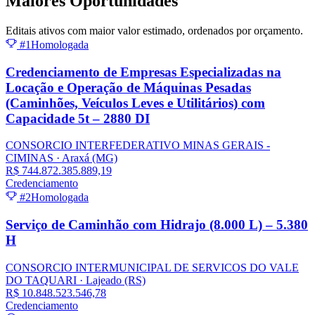
Maiores
Oportunidades
Editais ativos com maior valor estimado, ordenados por orçamento.
#1
Homologada
Credenciamento de Empresas Especializadas na
Locação e Operação de Máquinas Pesadas
(Caminhões, Veículos Leves e Utilitários) com
Capacidade 5t – 2880 DI
CONSORCIO INTERFEDERATIVO MINAS GERAIS -
CIMINAS
· Araxá
(MG)
R$ 744.872.385.889,19
Credenciamento
#2
Homologada
Serviço de Caminhão com Hidrajo (8.000 L) – 5.380
H
CONSORCIO INTERMUNICIPAL DE SERVICOS DO VALE
DO TAQUARI
· Lajeado
(RS)
R$ 10.848.523.546,78
Credenciamento