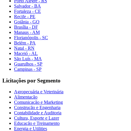
Porto Alegre - RS
Salvador - BA
Fortaleza - CE
Recife - PE
Goiânia - GO
Brasília - DF
Manaus - AM
Florianópolis - SC
Belém - PA
Natal - RN
Maceió - AL
São Luís - MA
Guarulhos - SP
Campinas - SP
Licitações por Segmento
Agropecuária e Veterinária
Alimentação
Comunicação e Marketing
Construção e Engenharia
Contabilidade e Auditoria
Cultura, Esporte e Lazer
Educação e Treinamento
Energia e Utilities