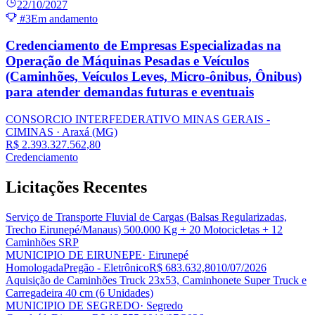
22/10/2027
#3
Em andamento
Credenciamento de Empresas Especializadas na
Operação de Máquinas Pesadas e Veículos
(Caminhões, Veículos Leves, Micro-ônibus, Ônibus)
para atender demandas futuras e eventuais
CONSORCIO INTERFEDERATIVO MINAS GERAIS -
CIMINAS
· Araxá
(MG)
R$ 2.393.327.562,80
Credenciamento
Licitações
Recentes
Serviço de Transporte Fluvial de Cargas (Balsas Regularizadas,
Trecho Eirunepé/Manaus) 500.000 Kg + 20 Motocicletas + 12
Caminhões SRP
MUNICIPIO DE EIRUNEPE
· Eirunepé
Homologada
Pregão - Eletrônico
R$ 683.632,80
10/07/2026
Aquisição de Caminhões Truck 23x53, Caminhonete Super Truck e
Carregadeira 40 cm (6 Unidades)
MUNICIPIO DE SEGREDO
· Segredo