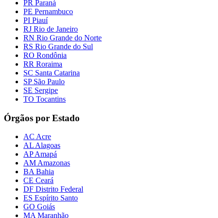
PR Paraná
PE Pernambuco
PI Piauí
RJ Rio de Janeiro
RN Rio Grande do Norte
RS Rio Grande do Sul
RO Rondônia
RR Roraima
SC Santa Catarina
SP São Paulo
SE Sergipe
TO Tocantins
Órgãos por Estado
AC Acre
AL Alagoas
AP Amapá
AM Amazonas
BA Bahia
CE Ceará
DF Distrito Federal
ES Espírito Santo
GO Goiás
MA Maranhão