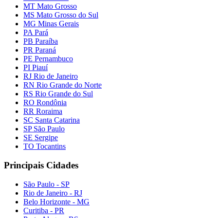
MT Mato Grosso
MS Mato Grosso do Sul
MG Minas Gerais
PA Pará
PB Paraíba
PR Paraná
PE Pernambuco
PI Piauí
RJ Rio de Janeiro
RN Rio Grande do Norte
RS Rio Grande do Sul
RO Rondônia
RR Roraima
SC Santa Catarina
SP São Paulo
SE Sergipe
TO Tocantins
Principais Cidades
São Paulo - SP
Rio de Janeiro - RJ
Belo Horizonte - MG
Curitiba - PR