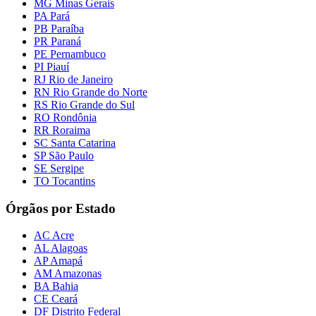
MG Minas Gerais
PA Pará
PB Paraíba
PR Paraná
PE Pernambuco
PI Piauí
RJ Rio de Janeiro
RN Rio Grande do Norte
RS Rio Grande do Sul
RO Rondônia
RR Roraima
SC Santa Catarina
SP São Paulo
SE Sergipe
TO Tocantins
Órgãos por Estado
AC Acre
AL Alagoas
AP Amapá
AM Amazonas
BA Bahia
CE Ceará
DF Distrito Federal