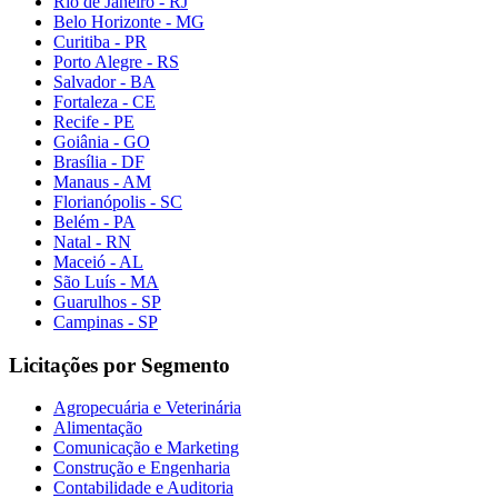
Rio de Janeiro - RJ
Belo Horizonte - MG
Curitiba - PR
Porto Alegre - RS
Salvador - BA
Fortaleza - CE
Recife - PE
Goiânia - GO
Brasília - DF
Manaus - AM
Florianópolis - SC
Belém - PA
Natal - RN
Maceió - AL
São Luís - MA
Guarulhos - SP
Campinas - SP
Licitações por Segmento
Agropecuária e Veterinária
Alimentação
Comunicação e Marketing
Construção e Engenharia
Contabilidade e Auditoria