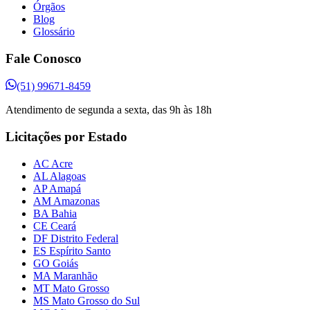
Órgãos
Blog
Glossário
Fale Conosco
(51) 99671-8459
Atendimento de segunda a sexta, das 9h às 18h
Licitações por Estado
AC Acre
AL Alagoas
AP Amapá
AM Amazonas
BA Bahia
CE Ceará
DF Distrito Federal
ES Espírito Santo
GO Goiás
MA Maranhão
MT Mato Grosso
MS Mato Grosso do Sul