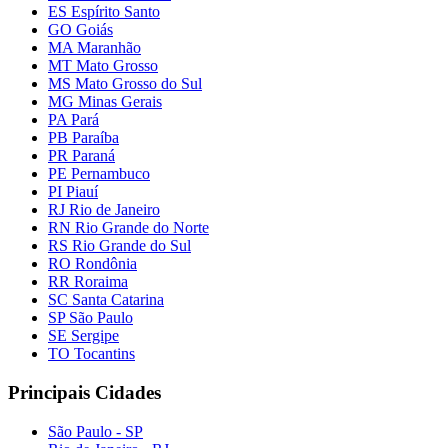
ES Espírito Santo
GO Goiás
MA Maranhão
MT Mato Grosso
MS Mato Grosso do Sul
MG Minas Gerais
PA Pará
PB Paraíba
PR Paraná
PE Pernambuco
PI Piauí
RJ Rio de Janeiro
RN Rio Grande do Norte
RS Rio Grande do Sul
RO Rondônia
RR Roraima
SC Santa Catarina
SP São Paulo
SE Sergipe
TO Tocantins
Principais Cidades
São Paulo - SP