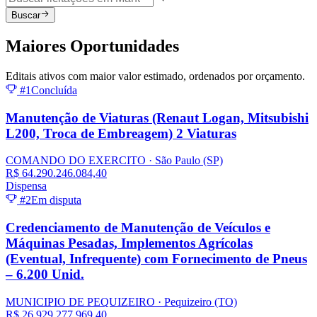
Buscar
Maiores
Oportunidades
Editais ativos com maior valor estimado, ordenados por orçamento.
#1
Concluída
Manutenção de Viaturas (Renaut Logan, Mitsubishi
L200, Troca de Embreagem) 2 Viaturas
COMANDO DO EXERCITO
· São Paulo
(SP)
R$ 64.290.246.084,40
Dispensa
#2
Em disputa
Credenciamento de Manutenção de Veículos e
Máquinas Pesadas, Implementos Agrícolas
(Eventual, Infrequente) com Fornecimento de Pneus
– 6.200 Unid.
MUNICIPIO DE PEQUIZEIRO
· Pequizeiro
(TO)
R$ 26.929.277.969,40