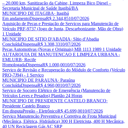
– 20.000 km, Sanitização da Cabine, Limpeza Bico Diesel –
Secretaria Municipal de Saúde Itagibá/BA
MUNICIPIO DE ITAGIBA
· Itagibá
Em andamento
Dispensa
R$ 2.344,85
10/07/2026
Aquisição de Peças e Prestação de Serviços para Manutenção de
Veículo PRF-9737 (Jogo de Junta, Descarbonizante, Mão de Obra)
1 Unidade
MUNICIPIO DE SITIO D'ABADIA
· Sítio d'Abadia
Concluída
Dispensa
R$ 3.308,33
10/07/2026
Peças Automotivas (Novas e Originais) MB 1113 1989 1 Unidade
AUTARQUIA DE MANUTENCAO E LIMPEZA URBANA -
EMLURB
· Recife
Homologada
Dispensa
R$ 1.000,00
10/07/2026
Serviço de Revisão e Recuperação do Módulo de Conforto (Veículo
PRQ-7J94) - 1 Serviço
MUNICIPIO DE PARAUNA
· Paraúna
Concluída
Dispensa
R$ 4.960,00
10/07/2026
Serviço de Socorro Elétrico de Emergência (Manutenção de
Veículos Leves e Pesados) Plantão 24 Horas
MUNICIPIO DE PRESIDENTE CASTELO BRANCO
·
Presidente Castelo Branco
Em disputa
Pregão - Eletrônico
R$ 45.699,00
10/07/2026
Serviço Manutenção Preventiva e Corretiva de Frota Municipal
(Mecânica, Elétrica, Hidráulica) 300 H Eletricista, 400 H Mecânica,
40 UN Reciclagem Gás AC SRP