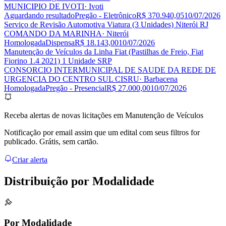
MUNICIPIO DE IVOTI
· Ivoti
Aguardando resultado
Pregão - Eletrônico
R$ 370.940,05
10/07/2026
Serviço de Revisão Automotiva Viatura (3 Unidades) Niterói RJ
COMANDO DA MARINHA
· Niterói
Homologada
Dispensa
R$ 18.143,00
10/07/2026
Manutenção de Veículos da Linha Fiat (Pastilhas de Freio, Fiat
Fiorino 1.4 2021) 1 Unidade SRP
CONSORCIO INTERMUNICIPAL DE SAUDE DA REDE DE
URGENCIA DO CENTRO SUL CISRU
· Barbacena
Homologada
Pregão - Presencial
R$ 27.000,00
10/07/2026
Receba alertas de novas licitações em Manutenção de Veículos
Notificação por email assim que um edital com seus filtros for
publicado. Grátis, sem cartão.
Criar alerta
Distribuição por
Modalidade
Por Modalidade