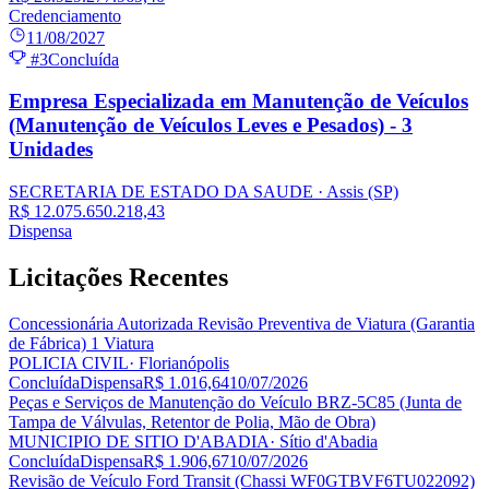
Credenciamento
11/08/2027
#3
Concluída
Empresa Especializada em Manutenção de Veículos
(Manutenção de Veículos Leves e Pesados) - 3
Unidades
SECRETARIA DE ESTADO DA SAUDE
· Assis
(SP)
R$ 12.075.650.218,43
Dispensa
Licitações
Recentes
Concessionária Autorizada Revisão Preventiva de Viatura (Garantia
de Fábrica) 1 Viatura
POLICIA CIVIL
· Florianópolis
Concluída
Dispensa
R$ 1.016,64
10/07/2026
Peças e Serviços de Manutenção do Veículo BRZ-5C85 (Junta de
Tampa de Válvulas, Retentor de Polia, Mão de Obra)
MUNICIPIO DE SITIO D'ABADIA
· Sítio d'Abadia
Concluída
Dispensa
R$ 1.906,67
10/07/2026
Revisão de Veículo Ford Transit (Chassi WF0GTBVF6TU022092)