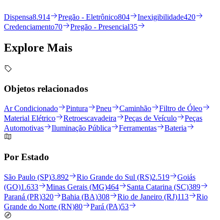
Dispensa
8.914
Pregão - Eletrônico
804
Inexigibilidade
420
Credenciamento
70
Pregão - Presencial
35
Explore
Mais
Objetos relacionados
Ar Condicionado
Pintura
Pneu
Caminhão
Filtro de Óleo
Material Elétrico
Retroescavadeira
Peças de Veículo
Peças
Automotivas
Iluminação Pública
Ferramentas
Bateria
Por Estado
São Paulo (SP)
3.892
Rio Grande do Sul (RS)
2.519
Goiás
(GO)
1.633
Minas Gerais (MG)
464
Santa Catarina (SC)
389
Paraná (PR)
320
Bahia (BA)
308
Rio de Janeiro (RJ)
113
Rio
Grande do Norte (RN)
80
Pará (PA)
53