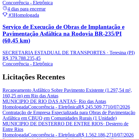
Concorrência - Eletrônica
4 dias para encerrar
#3
Homologada
Serviço de Execução de Obras de Implantação e
Pavimentação Asfáltica na Rodovia BR-235/PI
(60,45 km)
SECRETARIA ESTADUAL DE TRANSPORTES
· Teresina
(PI)
R$ 379.788.235,45
Concorrência - Eletrônica
Licitações
Recentes
Recapeamento Asfáltico Sobre Pavimento Existente (1.297,54 m²,
160,25 m) em Rio das Antas
MUNICIPIO DE RIO DAS ANTAS
· Rio das Antas
Homologada
Concorrência - Eletrônica
R$ 245.509,77
10/07/2026
Contratação de Empresa Especializada para Obras de Pavimentação
Asfáltica em CBUQ em Comunidades Rurais (1 Unidade)
MUNICIPIO DE DESTERRO DE ENTRE RIOS
· Desterro de
Entre Rios
Homologada
Concorrência - Eletrônica
R$ 1.562.186,27
10/07/2026