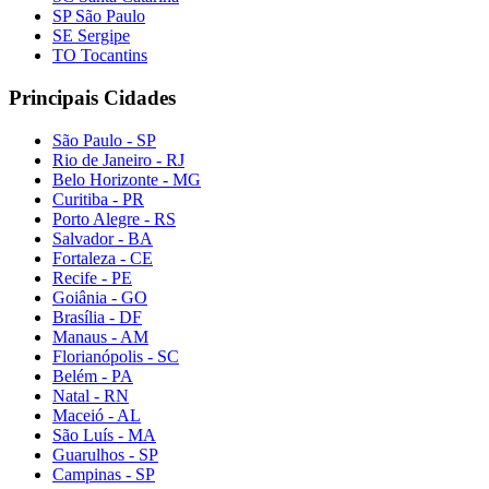
SP São Paulo
SE Sergipe
TO Tocantins
Principais Cidades
São Paulo - SP
Rio de Janeiro - RJ
Belo Horizonte - MG
Curitiba - PR
Porto Alegre - RS
Salvador - BA
Fortaleza - CE
Recife - PE
Goiânia - GO
Brasília - DF
Manaus - AM
Florianópolis - SC
Belém - PA
Natal - RN
Maceió - AL
São Luís - MA
Guarulhos - SP
Campinas - SP