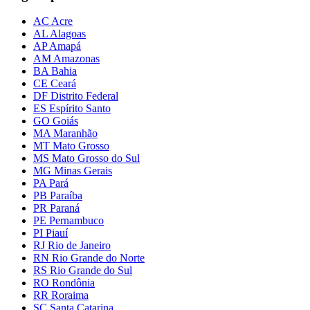
AC Acre
AL Alagoas
AP Amapá
AM Amazonas
BA Bahia
CE Ceará
DF Distrito Federal
ES Espírito Santo
GO Goiás
MA Maranhão
MT Mato Grosso
MS Mato Grosso do Sul
MG Minas Gerais
PA Pará
PB Paraíba
PR Paraná
PE Pernambuco
PI Piauí
RJ Rio de Janeiro
RN Rio Grande do Norte
RS Rio Grande do Sul
RO Rondônia
RR Roraima
SC Santa Catarina