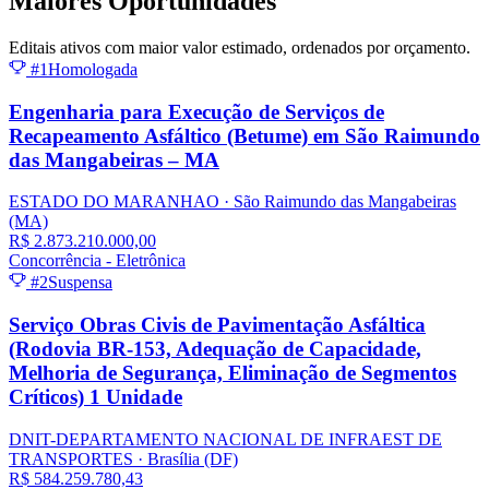
Maiores
Oportunidades
Editais ativos com maior valor estimado, ordenados por orçamento.
#1
Homologada
Engenharia para Execução de Serviços de
Recapeamento Asfáltico (Betume) em São Raimundo
das Mangabeiras – MA
ESTADO DO MARANHAO
· São Raimundo das Mangabeiras
(MA)
R$ 2.873.210.000,00
Concorrência - Eletrônica
#2
Suspensa
Serviço Obras Civis de Pavimentação Asfáltica
(Rodovia BR-153, Adequação de Capacidade,
Melhoria de Segurança, Eliminação de Segmentos
Críticos) 1 Unidade
DNIT-DEPARTAMENTO NACIONAL DE INFRAEST DE
TRANSPORTES
· Brasília
(DF)
R$ 584.259.780,43