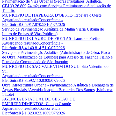
Pavimentação de Vias Urbanas (Pedras Irregulares, Asfáltica,
CBUQ 26.809,74 m2) com Serviços Preliminares e Sinalização de
Trânsito
MUNICIPIO DE ITAPEJARA D'OESTE
· Itapejara d'Oeste
Aguardando resultado
Concorrência -
Eletrônica
R$ 5.917.870,58
10/07/2026
Serviço de Pavimentação Asfáltica da Malha Viária Urbana de
Lauro de Freitas (8 Vias Públicas)
MUNICIPIO DE LAURO DE FREITAS
· Lauro de Freitas
Aguardando resultado
Concorrência -
Eletrônica
R$ 4.140.814,51
10/07/2026
Serviço de Pavimentação Asfáltica (Administração de Obra, Placa
de Obra, Mobilização de Equipes) para Acesso da Fazenda Fialho e
Estrada da Comunidade de São Joaquim
MUNICIPIO DE SAO VALENTIM DO SUL
· São Valentim do
Sul
Aguardando resultado
Concorrência -
Eletrônica
R$ 3.592.110,83
09/07/2026
Obra Infraestrutura Urbana - Pavimentação Asfáltica e Drenagem de
Águas Pluviais (Avenida Joaquim Bernardes Dos Santos, Ivinhema,
1 Lote)
AGENCIA ESTADUAL DE GESTAO DE
EMPREENDIMENTOS
· Campo Grande
Aguardando resultado
Concorrência -
Eletrônica
R$ 1.323.023,16
09/07/2026