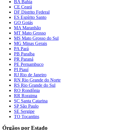
BA Bahia
CE Ceará
DF Distrito Federal
ES Espírito Santo
GO Goiás
MA Maranhão
MT Mato Grosso
MS Mato Grosso do Sul
MG Minas Gerais
PA Pará
PB Paraíba
PR Paraná
PE Pernambuco
PI Piauí
RJ Rio de Janeiro
RN Rio Grande do Norte
RS Rio Grande do Sul
RO Rondônia
RR Roraima
SC Santa Catarina
SP São Paulo
SE Sergipe
TO Tocantins
Órgãos por Estado