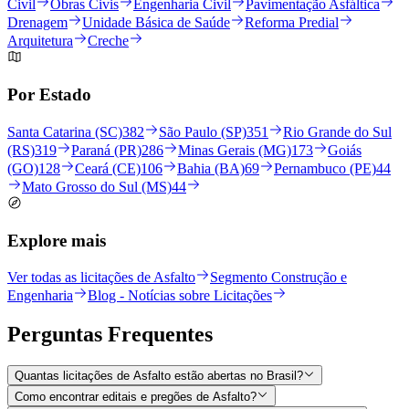
Civil
Obras Civis
Engenharia Civil
Pavimentação Asfáltica
Drenagem
Unidade Básica de Saúde
Reforma Predial
Arquitetura
Creche
Por Estado
Santa Catarina (SC)
382
São Paulo (SP)
351
Rio Grande do Sul
(RS)
319
Paraná (PR)
286
Minas Gerais (MG)
173
Goiás
(GO)
128
Ceará (CE)
106
Bahia (BA)
69
Pernambuco (PE)
44
Mato Grosso do Sul (MS)
44
Explore mais
Ver todas as licitações de Asfalto
Segmento Construção e
Engenharia
Blog - Notícias sobre Licitações
Perguntas
Frequentes
Quantas licitações de Asfalto estão abertas no Brasil?
Como encontrar editais e pregões de Asfalto?