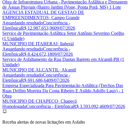
Obra de Infraestrutura Urbana - Pavimentação Asfáltica e Drenagem
de Águas Pluviais (Bairro Jardim IVone, Ponta Porã, MS) 1 Lote
AGENCIA ESTADUAL DE GESTAO DE
EMPREENDIMENTOS
· Campo Grande
Aguardando resultado
Concorrência -
Eletrônica
R$ 12.987.653,96
09/07/2026
Serviço de Pavimentação Asfáltica Setor Antônio Severino Coelho
(1 Unidade)
MUNICIPIO DE ITABERAI
· Itaberaí
Aguardando resultado
Concorrência -
Eletrônica
R$ 8.424.672,18
09/07/2026
Serviço de Asfaltamento da Rua Dantas Barreto em Alcantil-PB (1
Unidade)
MUNICIPIO DE ALCANTIL
· Alcantil
Aguardando resultado
Concorrência -
Eletrônica
R$ 691.686,64
09/07/2026
Empresa Especializada Para Pavimentação Asfáltica (Trechos Das
Ruas Delfim Moreira Da Costa Ribeiro E Asildo Adolfo Laux) - 1
Obra
MUNICIPIO DE CHAPECO
· Chapecó
Homologada
Concorrência - Eletrônica
R$ 3.593.092,46
09/07/2026
Receba alertas de novas licitações em Asfalto