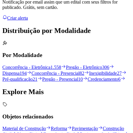
Notificação por email assim que um edital com seus filtros for
publicado. Grátis, sem cartão.
Criar alerta
Distribuição por
Modalidade
Por Modalidade
Concorrência - Eletrônica
1.558
Pregão - Eletrônico
306
Dispensa
194
Concorrência - Presencial
82
Inexigibilidade
27
Pré-qualificação
21
Pregão - Presencial
10
Credenciamento
6
Explore
Mais
Objetos relacionados
Material de Construção
Reforma
Pavimentação
Construção