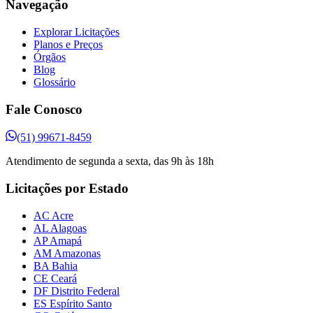
Navegação
Explorar Licitações
Planos e Preços
Órgãos
Blog
Glossário
Fale Conosco
(51) 99671-8459
Atendimento de segunda a sexta, das 9h às 18h
Licitações por Estado
AC Acre
AL Alagoas
AP Amapá
AM Amazonas
BA Bahia
CE Ceará
DF Distrito Federal
ES Espírito Santo