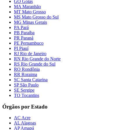
GO Goiás
MA Maranhão
MT Mato Grosso
MS Mato Grosso do Sul
MG Minas Gerais
PA Pará
PB Paraíba
PR Paraná
PE Pernambuco
PI Piauí
RJ Rio de Janeiro
RN Rio Grande do Norte
RS Rio Grande do Sul
RO Rondônia
RR Roraima
SC Santa Catarina
SP São Paulo
SE Sergipe
TO Tocantins
Órgãos por Estado
AC Acre
AL Alagoas
AP Amapá