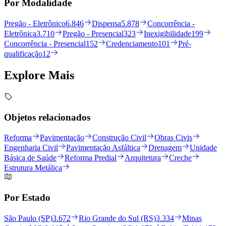
Por Modalidade
Pregão - Eletrônico
6.846
Dispensa
5.878
Concorrência -
Eletrônica
3.710
Pregão - Presencial
323
Inexigibilidade
199
Concorrência - Presencial
152
Credenciamento
101
Pré-
qualificação
12
Explore
Mais
Objetos relacionados
Reforma
Pavimentação
Construção Civil
Obras Civis
Engenharia Civil
Pavimentação Asfáltica
Drenagem
Unidade
Básica de Saúde
Reforma Predial
Arquitetura
Creche
Estrutura Metálica
Por Estado
São Paulo (SP)
3.672
Rio Grande do Sul (RS)
3.334
Minas