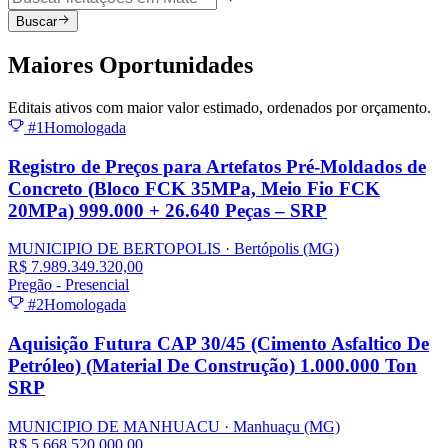
Buscar
Maiores
Oportunidades
Editais ativos com maior valor estimado, ordenados por orçamento.
#1
Homologada
Registro de Preços para Artefatos Pré-Moldados de
Concreto (Bloco FCK 35MPa, Meio Fio FCK
20MPa) 999.000 + 26.640 Peças – SRP
MUNICIPIO DE BERTOPOLIS
· Bertópolis
(MG)
R$ 7.989.349.320,00
Pregão - Presencial
#2
Homologada
Aquisição Futura CAP 30/45 (Cimento Asfaltico De
Petróleo) (Material De Construção) 1.000.000 Ton
SRP
MUNICIPIO DE MANHUACU
· Manhuaçu
(MG)
R$ 5.668.520.000,00