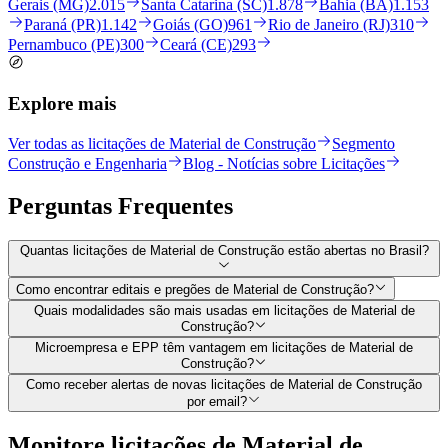
Gerais (MG)
2.015
Santa Catarina (SC)
1.878
Bahia (BA)
1.153
Paraná (PR)
1.142
Goiás (GO)
961
Rio de Janeiro (RJ)
310
Pernambuco (PE)
300
Ceará (CE)
293
Explore mais
Ver todas as licitações de Material de Construção
Segmento
Construção e Engenharia
Blog - Notícias sobre Licitações
Perguntas
Frequentes
Quantas licitações de Material de Construção estão abertas no Brasil?
Como encontrar editais e pregões de Material de Construção?
Quais modalidades são mais usadas em licitações de Material de
Construção?
Microempresa e EPP têm vantagem em licitações de Material de
Construção?
Como receber alertas de novas licitações de Material de Construção
por email?
Monitore licitações de Material de