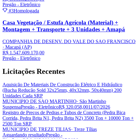
Pregão - Eletrônico
#3
Homologada
Casa Vegetação / Estufa Agrícola (Material) +
Montagem + Transporte + 3 Unidades + Amapá
COMPANHIA DE DESENV. DO VALE DO SAO FRANCISCO
· Macapá
(AP)
R$ 1.547.609.170,00
Pregão - Eletrônico
Licitações
Recentes
Aquisição De Materiais De Construção Elétrico E Hidráulico
(Bucha Redução Sold 32x25mm, 40x32mm, 50x40mm) 200
Unidades Cada SRP
MUNICIPIO DE SAO MARTINHO
· São Martinho
Suspensa
Pregão - Eletrônico
R$ 320.058,00
11/07/2026
Registro de Preços de Pedras e Tubos de Concreto (Pedra Bica
Corrida, Pedra Brita N1, Pedra Brita N2) 3500 Ton + 10000 Ton +
2500 Ton SRP
MUNICIPIO DE TREZE TILIAS
· Treze Tílias
Aguardando resultado
Pregão -