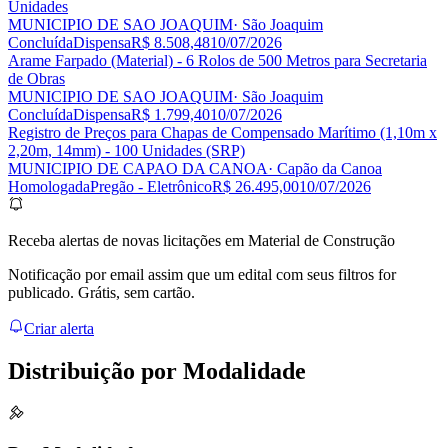
Unidades
MUNICIPIO DE SAO JOAQUIM
· São Joaquim
Concluída
Dispensa
R$ 8.508,48
10/07/2026
Arame Farpado (Material) - 6 Rolos de 500 Metros para Secretaria
de Obras
MUNICIPIO DE SAO JOAQUIM
· São Joaquim
Concluída
Dispensa
R$ 1.799,40
10/07/2026
Registro de Preços para Chapas de Compensado Marítimo (1,10m x
2,20m, 14mm) - 100 Unidades (SRP)
MUNICIPIO DE CAPAO DA CANOA
· Capão da Canoa
Homologada
Pregão - Eletrônico
R$ 26.495,00
10/07/2026
Receba alertas de novas licitações em Material de Construção
Notificação por email assim que um edital com seus filtros for
publicado. Grátis, sem cartão.
Criar alerta
Distribuição por
Modalidade