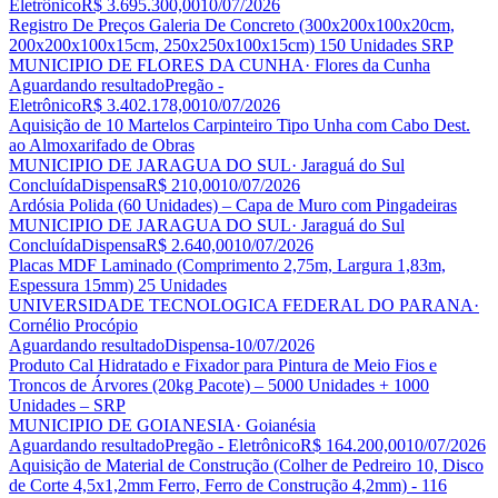
Eletrônico
R$ 3.695.300,00
10/07/2026
Registro De Preços Galeria De Concreto (300x200x100x20cm,
200x200x100x15cm, 250x250x100x15cm) 150 Unidades SRP
MUNICIPIO DE FLORES DA CUNHA
· Flores da Cunha
Aguardando resultado
Pregão -
Eletrônico
R$ 3.402.178,00
10/07/2026
Aquisição de 10 Martelos Carpinteiro Tipo Unha com Cabo Dest.
ao Almoxarifado de Obras
MUNICIPIO DE JARAGUA DO SUL
· Jaraguá do Sul
Concluída
Dispensa
R$ 210,00
10/07/2026
Ardósia Polida (60 Unidades) – Capa de Muro com Pingadeiras
MUNICIPIO DE JARAGUA DO SUL
· Jaraguá do Sul
Concluída
Dispensa
R$ 2.640,00
10/07/2026
Placas MDF Laminado (Comprimento 2,75m, Largura 1,83m,
Espessura 15mm) 25 Unidades
UNIVERSIDADE TECNOLOGICA FEDERAL DO PARANA
·
Cornélio Procópio
Aguardando resultado
Dispensa
-
10/07/2026
Produto Cal Hidratado e Fixador para Pintura de Meio Fios e
Troncos de Árvores (20kg Pacote) – 5000 Unidades + 1000
Unidades – SRP
MUNICIPIO DE GOIANESIA
· Goianésia
Aguardando resultado
Pregão - Eletrônico
R$ 164.200,00
10/07/2026
Aquisição de Material de Construção (Colher de Pedreiro 10, Disco
de Corte 4,5x1,2mm Ferro, Ferro de Construção 4,2mm) - 116