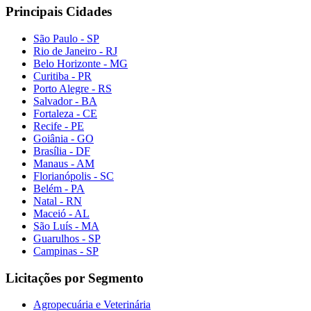
Principais Cidades
São Paulo - SP
Rio de Janeiro - RJ
Belo Horizonte - MG
Curitiba - PR
Porto Alegre - RS
Salvador - BA
Fortaleza - CE
Recife - PE
Goiânia - GO
Brasília - DF
Manaus - AM
Florianópolis - SC
Belém - PA
Natal - RN
Maceió - AL
São Luís - MA
Guarulhos - SP
Campinas - SP
Licitações por Segmento
Agropecuária e Veterinária