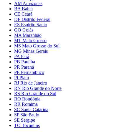
AM Amazonas
BA Bahia
CE Ceará
DF Distrito Federal
ES Espírito Santo
GO Goiás
MA Maranhão
MT Mato Grosso
MS Mato Grosso do Sul
MG Minas Gerais
PA Pará
PB Paraíba
PR Paraná
PE Pernambuco
PI Piauí
RJ Rio de Janeiro
RN Rio Grande do Norte
RS Rio Grande do Sul
RO Rondônia
RR Roraima
SC Santa Catarina
SP São Paulo
SE Sergipe
TO Tocantins