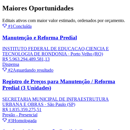
Maiores
Oportunidades
Editais ativos com maior valor estimado, ordenados por orçamento.
#1
Concluída
Manutenção e Reforma Predial
INSTITUTO FEDERAL DE EDUCACAO,CIENCIA E
TECNOLOGIA DE RONDONIA
· Porto Velho
(RO)
R$ 5.963.294.489.581,13
Dispensa
#2
Aguardando resultado
Registro de Preços para Manutenção / Reforma
Predial (3 Unidades)
SECRETARIA MUNICIPAL DE INFRAESTRUTURA
URBANA E OBRAS
· São Paulo
(SP)
R$ 1.835.359.275,51
Pregão - Presencial
#3
Homologada