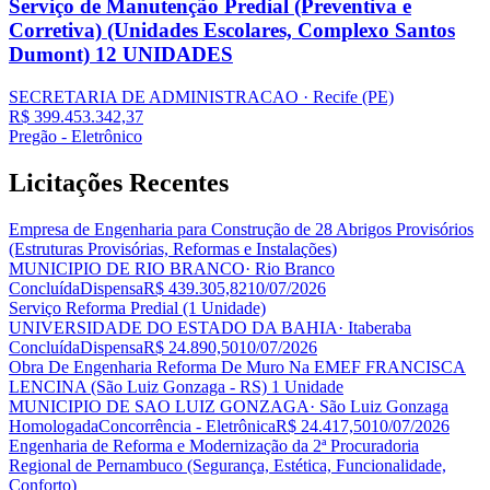
Serviço de Manutenção Predial (Preventiva e
Corretiva) (Unidades Escolares, Complexo Santos
Dumont) 12 UNIDADES
SECRETARIA DE ADMINISTRACAO
· Recife
(PE)
R$ 399.453.342,37
Pregão - Eletrônico
Licitações
Recentes
Empresa de Engenharia para Construção de 28 Abrigos Provisórios
(Estruturas Provisórias, Reformas e Instalações)
MUNICIPIO DE RIO BRANCO
· Rio Branco
Concluída
Dispensa
R$ 439.305,82
10/07/2026
Serviço Reforma Predial (1 Unidade)
UNIVERSIDADE DO ESTADO DA BAHIA
· Itaberaba
Concluída
Dispensa
R$ 24.890,50
10/07/2026
Obra De Engenharia Reforma De Muro Na EMEF FRANCISCA
LENCINA (São Luiz Gonzaga - RS) 1 Unidade
MUNICIPIO DE SAO LUIZ GONZAGA
· São Luiz Gonzaga
Homologada
Concorrência - Eletrônica
R$ 24.417,50
10/07/2026
Engenharia de Reforma e Modernização da 2ª Procuradoria
Regional de Pernambuco (Segurança, Estética, Funcionalidade,
Conforto)