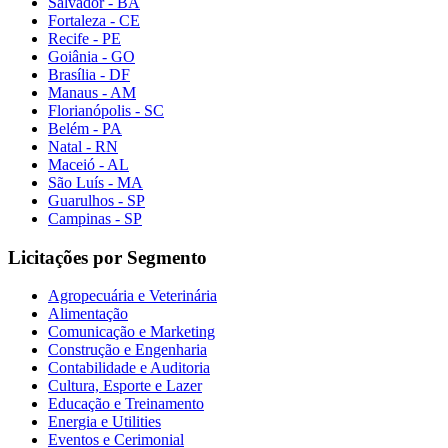
Salvador - BA
Fortaleza - CE
Recife - PE
Goiânia - GO
Brasília - DF
Manaus - AM
Florianópolis - SC
Belém - PA
Natal - RN
Maceió - AL
São Luís - MA
Guarulhos - SP
Campinas - SP
Licitações por Segmento
Agropecuária e Veterinária
Alimentação
Comunicação e Marketing
Construção e Engenharia
Contabilidade e Auditoria
Cultura, Esporte e Lazer
Educação e Treinamento
Energia e Utilities
Eventos e Cerimonial