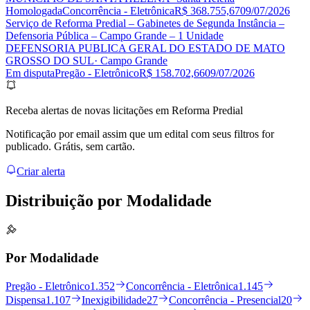
Homologada
Concorrência - Eletrônica
R$ 368.755,67
09/07/2026
Serviço de Reforma Predial – Gabinetes de Segunda Instância –
Defensoria Pública – Campo Grande – 1 Unidade
DEFENSORIA PUBLICA GERAL DO ESTADO DE MATO
GROSSO DO SUL
· Campo Grande
Em disputa
Pregão - Eletrônico
R$ 158.702,66
09/07/2026
Receba alertas de novas licitações em Reforma Predial
Notificação por email assim que um edital com seus filtros for
publicado. Grátis, sem cartão.
Criar alerta
Distribuição por
Modalidade
Por Modalidade
Pregão - Eletrônico
1.352
Concorrência - Eletrônica
1.145
Dispensa
1.107
Inexigibilidade
27
Concorrência - Presencial
20