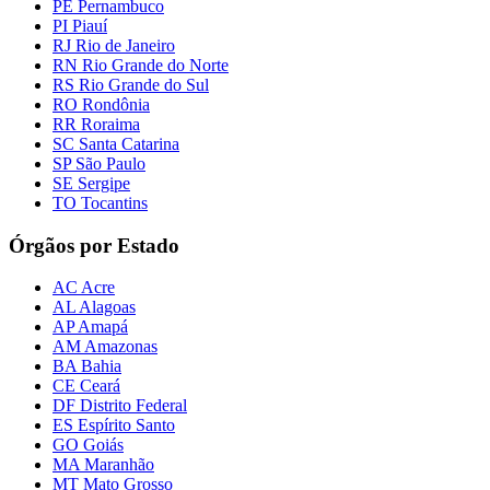
PE Pernambuco
PI Piauí
RJ Rio de Janeiro
RN Rio Grande do Norte
RS Rio Grande do Sul
RO Rondônia
RR Roraima
SC Santa Catarina
SP São Paulo
SE Sergipe
TO Tocantins
Órgãos por Estado
AC Acre
AL Alagoas
AP Amapá
AM Amazonas
BA Bahia
CE Ceará
DF Distrito Federal
ES Espírito Santo
GO Goiás
MA Maranhão
MT Mato Grosso