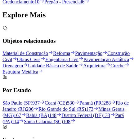
Credenciamento
10
Pregão - Presencial
6
Explore
Mais
Objetos relacionados
Material de Construção
Reforma
Pavimentação
Construção
Civil
Obras Civis
Engenharia Civil
Pavimentação Asfáltica
Drenagem
Unidade Básica de Saúde
Arquitetura
Creche
Estrutura Metálica
Por Estado
São Paulo (SP)
937
Ceará (CE)
530
Paraná (PR)
288
Rio de
Janeiro (RJ)
206
Rio Grande do Sul (RS)
173
Minas Gerais
(MG)
167
Bahia (BA)
148
Distrito Federal (DF)
133
Pará
(PA)
114
Santa Catarina (SC)
108