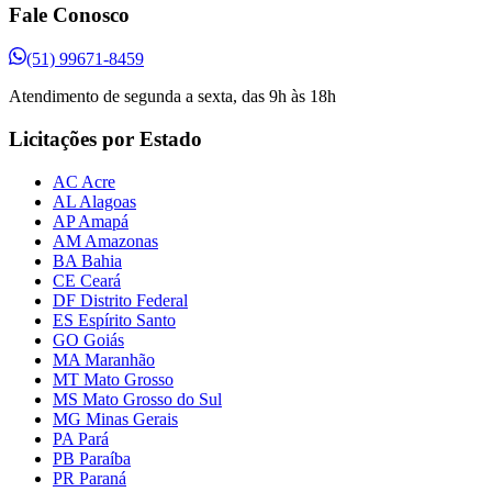
Fale Conosco
(51) 99671-8459
Atendimento de segunda a sexta, das 9h às 18h
Licitações por Estado
AC Acre
AL Alagoas
AP Amapá
AM Amazonas
BA Bahia
CE Ceará
DF Distrito Federal
ES Espírito Santo
GO Goiás
MA Maranhão
MT Mato Grosso
MS Mato Grosso do Sul
MG Minas Gerais
PA Pará
PB Paraíba
PR Paraná