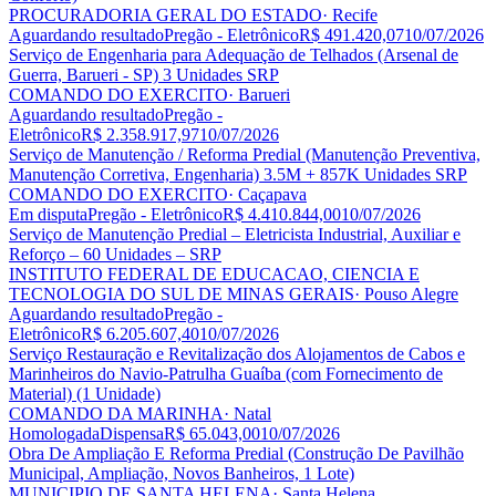
PROCURADORIA GERAL DO ESTADO
· Recife
Aguardando resultado
Pregão - Eletrônico
R$ 491.420,07
10/07/2026
Serviço de Engenharia para Adequação de Telhados (Arsenal de
Guerra, Barueri - SP) 3 Unidades SRP
COMANDO DO EXERCITO
· Barueri
Aguardando resultado
Pregão -
Eletrônico
R$ 2.358.917,97
10/07/2026
Serviço de Manutenção / Reforma Predial (Manutenção Preventiva,
Manutenção Corretiva, Engenharia) 3.5M + 857K Unidades SRP
COMANDO DO EXERCITO
· Caçapava
Em disputa
Pregão - Eletrônico
R$ 4.410.844,00
10/07/2026
Serviço de Manutenção Predial – Eletricista Industrial, Auxiliar e
Reforço – 60 Unidades – SRP
INSTITUTO FEDERAL DE EDUCACAO, CIENCIA E
TECNOLOGIA DO SUL DE MINAS GERAIS
· Pouso Alegre
Aguardando resultado
Pregão -
Eletrônico
R$ 6.205.607,40
10/07/2026
Serviço Restauração e Revitalização dos Alojamentos de Cabos e
Marinheiros do Navio-Patrulha Guaíba (com Fornecimento de
Material) (1 Unidade)
COMANDO DA MARINHA
· Natal
Homologada
Dispensa
R$ 65.043,00
10/07/2026
Obra De Ampliação E Reforma Predial (Construção De Pavilhão
Municipal, Ampliação, Novos Banheiros, 1 Lote)
MUNICIPIO DE SANTA HELENA
· Santa Helena