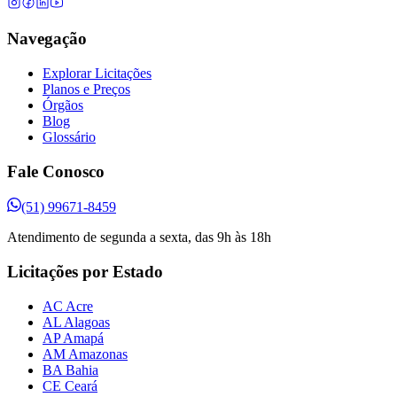
Navegação
Explorar Licitações
Planos e Preços
Órgãos
Blog
Glossário
Fale Conosco
(51) 99671-8459
Atendimento de segunda a sexta, das 9h às 18h
Licitações por Estado
AC Acre
AL Alagoas
AP Amapá
AM Amazonas
BA Bahia
CE Ceará