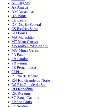
AL Alagoas
AP Amapá
AM Amazonas
BA Bahia
CE Ceará
DF Distrito Federal
ES Espírito Santo
GO Goiás
MA Maranhão
MT Mato Grosso
MS Mato Grosso do Sul
MG Minas Gerais
PA Pará
PB Paraíba
PR Paraná
PE Pernambuco
PI Piauí
RJ Rio de Janeiro
RN Rio Grande do Norte
RS Rio Grande do Sul
RO Rondônia
RR Roraima
SC Santa Catarina
SP São Paulo
SE Sergipe