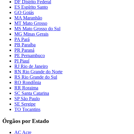
DF Distrito Federal
ES Espírito Santo
GO Goiás
MA Maranhão
MT Mato Grosso
MS Mato Grosso do Sul
MG Minas Gerais
PA Pará
PB Paraíba
PR Paraná
PE Pernambuco
PI Piauí
RJ Rio de Janeiro
RN Rio Grande do Norte
RS Rio Grande do Sul
RO Rondônia
RR Roraima
SC Santa Catarina
SP São Paulo
SE Sergipe
TO Tocantins
Órgãos por Estado
AC Acre