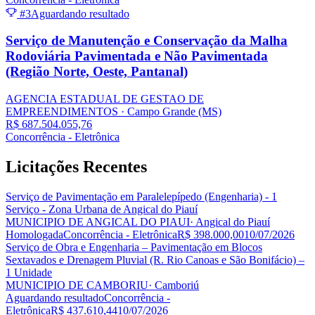
#3
Aguardando resultado
Serviço de Manutenção e Conservação da Malha
Rodoviária Pavimentada e Não Pavimentada
(Região Norte, Oeste, Pantanal)
AGENCIA ESTADUAL DE GESTAO DE
EMPREENDIMENTOS
· Campo Grande
(MS)
R$ 687.504.055,76
Concorrência - Eletrônica
Licitações
Recentes
Serviço de Pavimentação em Paralelepípedo (Engenharia) - 1
Serviço - Zona Urbana de Angical do Piauí
MUNICIPIO DE ANGICAL DO PIAUI
· Angical do Piauí
Homologada
Concorrência - Eletrônica
R$ 398.000,00
10/07/2026
Serviço de Obra e Engenharia – Pavimentação em Blocos
Sextavados e Drenagem Pluvial (R. Rio Canoas e São Bonifácio) –
1 Unidade
MUNICIPIO DE CAMBORIU
· Camboriú
Aguardando resultado
Concorrência -
Eletrônica
R$ 437.610,44
10/07/2026