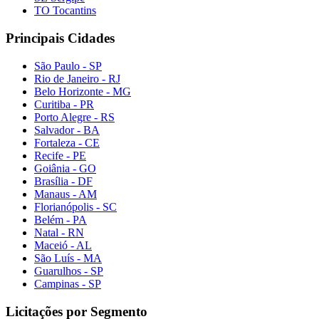
TO Tocantins
Principais Cidades
São Paulo - SP
Rio de Janeiro - RJ
Belo Horizonte - MG
Curitiba - PR
Porto Alegre - RS
Salvador - BA
Fortaleza - CE
Recife - PE
Goiânia - GO
Brasília - DF
Manaus - AM
Florianópolis - SC
Belém - PA
Natal - RN
Maceió - AL
São Luís - MA
Guarulhos - SP
Campinas - SP
Licitações por Segmento