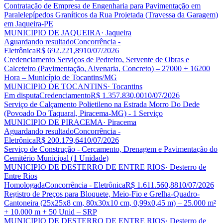
Contratação de Empresa de Engenharia para Pavimentação em
Paralelepípedos Graníticos da Rua Projetada (Travessa da Garagem)
em Jaqueira-PE
MUNICIPIO DE JAQUEIRA
· Jaqueira
Aguardando resultado
Concorrência -
Eletrônica
R$ 692.221,89
10/07/2026
Credenciamento Serviços de Pedreiro, Servente de Obras e
Calceteiro (Pavimentação, Alvenaria, Concreto) – 27000 + 16200
Hora – Município de Tocantins/MG
MUNICIPIO DE TOCANTINS
· Tocantins
Em disputa
Credenciamento
R$ 1.357.830,00
10/07/2026
Serviço de Calçamento Polietileno na Estrada Morro Do Dede
(Povoado Do Taquaral, Piracema-MG) - 1 Serviço
MUNICIPIO DE PIRACEMA
· Piracema
Aguardando resultado
Concorrência -
Eletrônica
R$ 200.179,64
10/07/2026
Serviço de Construção - Cercamento, Drenagem e Pavimentação do
Cemitério Municipal (1 Unidade)
MUNICIPIO DE DESTERRO DE ENTRE RIOS
· Desterro de
Entre Rios
Homologada
Concorrência - Eletrônica
R$ 1.611.560,88
10/07/2026
Registro de Preços para Bloquete, Meio-Fio e Grelha-Quadro-
Cantoneira (25x25x8 cm, 80x30x10 cm, 0,99x0,45 m) – 25.000 m²
+ 10.000 m + 50 Unid – SRP
MUNICIPIO DE DESTERRO DE ENTRE RIOS
· Desterro de