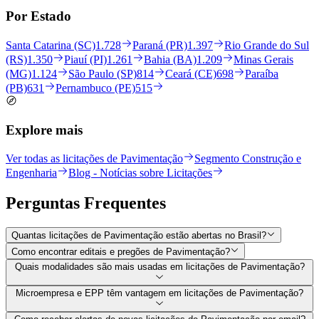
Por Estado
Santa Catarina (SC)
1.728
Paraná (PR)
1.397
Rio Grande do Sul
(RS)
1.350
Piauí (PI)
1.261
Bahia (BA)
1.209
Minas Gerais
(MG)
1.124
São Paulo (SP)
814
Ceará (CE)
698
Paraíba
(PB)
631
Pernambuco (PE)
515
Explore mais
Ver todas as licitações de Pavimentação
Segmento Construção e
Engenharia
Blog - Notícias sobre Licitações
Perguntas
Frequentes
Quantas licitações de Pavimentação estão abertas no Brasil?
Como encontrar editais e pregões de Pavimentação?
Quais modalidades são mais usadas em licitações de Pavimentação?
Microempresa e EPP têm vantagem em licitações de Pavimentação?