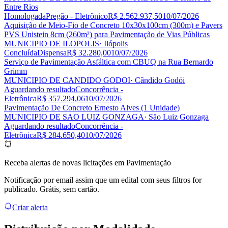
Entre Rios
Homologada
Pregão - Eletrônico
R$ 2.562.937,50
10/07/2026
Aquisição de Meio-Fio de Concreto 10x30x100cm (300m) e Pavers
PVS Unistein 8cm (260m²) para Pavimentação de Vias Públicas
MUNICIPIO DE ILOPOLIS
· Ilópolis
Concluída
Dispensa
R$ 32.280,00
10/07/2026
Serviço de Pavimentação Asfáltica com CBUQ na Rua Bernardo
Grimm
MUNICIPIO DE CANDIDO GODOI
· Cândido Godói
Aguardando resultado
Concorrência -
Eletrônica
R$ 357.294,06
10/07/2026
Pavimentação De Concreto Ernesto Alves (1 Unidade)
MUNICIPIO DE SAO LUIZ GONZAGA
· São Luiz Gonzaga
Aguardando resultado
Concorrência -
Eletrônica
R$ 284.650,40
10/07/2026
Receba alertas de novas licitações em Pavimentação
Notificação por email assim que um edital com seus filtros for
publicado. Grátis, sem cartão.
Criar alerta