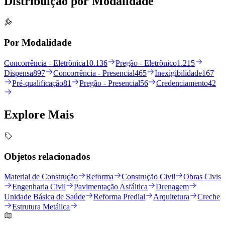
Distribuição por
Modalidade
Por Modalidade
Concorrência - Eletrônica
10.136
Pregão - Eletrônico
1.215
Dispensa
897
Concorrência - Presencial
465
Inexigibilidade
167
Pré-qualificação
81
Pregão - Presencial
56
Credenciamento
42
Explore
Mais
Objetos relacionados
Material de Construção
Reforma
Construção Civil
Obras Civis
Engenharia Civil
Pavimentação Asfáltica
Drenagem
Unidade Básica de Saúde
Reforma Predial
Arquitetura
Creche
Estrutura Metálica