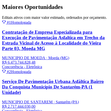
Maiores
Oportunidades
Editais ativos com maior valor estimado, ordenados por orçamento.
#1
Homologada
Contratação de Empresa Especializada para
Execução de Pavimentação Asfaltica em Trecho da
Estrada Vicinal de Acesso à Localidade do Vieira
Parte 03, Moeda MG
MUNICIPIO DE MOEDA
· Moeda
(MG)
R$ 6.473.744.828,48
Concorrência - Eletrônica
#2
Homologada
Serviço De Pavimentação Urbana Asfáltica Bairro
Da Conquista Município De Santarém-PA (1
Unidade)
MUNICIPIO DE SANTAREM
· Santarém
(PA)
R$ 2.717.444.030,00
Concorrência - Eletrônica