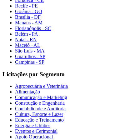
Fortaleza - CE
Recife - PE
Goiânia - GO
Brasília - DF
Manaus - AM
Florianópolis - SC
Belém - PA
Natal - RN
Maceió - AL
São Luís - MA
Guarulhos - SP
Campinas - SP
Licitações por Segmento
Agropecuária e Veterinária
Alimentação
Comunicação e Marketing
Construção e Engenharia
Contabilidade e Auditoria
Cultura, Esporte e Lazer
Educação e Treinamento
Energia e Utilities
Eventos e Cerimonial
Apoio Operacional