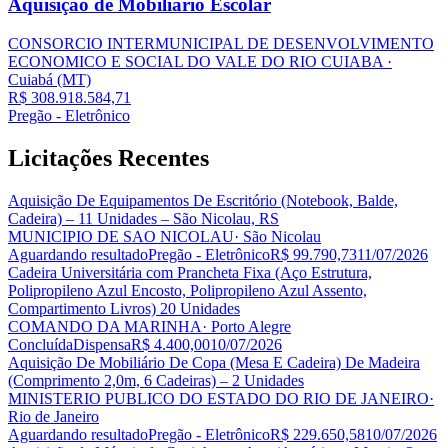
Aquisição de Mobiliário Escolar
CONSORCIO INTERMUNICIPAL DE DESENVOLVIMENTO
ECONOMICO E SOCIAL DO VALE DO RIO CUIABA
·
Cuiabá
(MT)
R$ 308.918.584,71
Pregão - Eletrônico
Licitações
Recentes
Aquisição De Equipamentos De Escritório (Notebook, Balde,
Cadeira) – 11 Unidades – São Nicolau, RS
MUNICIPIO DE SAO NICOLAU
· São Nicolau
Aguardando resultado
Pregão - Eletrônico
R$ 99.790,73
11/07/2026
Cadeira Universitária com Prancheta Fixa (Aço Estrutura,
Polipropileno Azul Encosto, Polipropileno Azul Assento,
Compartimento Livros) 20 Unidades
COMANDO DA MARINHA
· Porto Alegre
Concluída
Dispensa
R$ 4.400,00
10/07/2026
Aquisição De Mobiliário De Copa (Mesa E Cadeira) De Madeira
(Comprimento 2,0m, 6 Cadeiras) – 2 Unidades
MINISTERIO PUBLICO DO ESTADO DO RIO DE JANEIRO
·
Rio de Janeiro
Aguardando resultado
Pregão - Eletrônico
R$ 229.650,58
10/07/2026