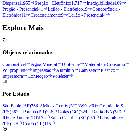
Dispensa
1.955
Pregão - Eletrônico
1.717
Inexigibilidade
109
Pregão - Presencial
41
Leilão - Eletrônico
19
Concorrência -
Eletrônica
11
Credenciamento
9
Leilão - Presencial
4
Explore
Mais
Objetos relacionados
Combustível
Água Mineral
Uniforme
Material de Consumo
Polipropileno
Impressão
Alumínio
Camiseta
Plástico
Impressora
Confecção
Poliéster
Por Estado
São Paulo (SP)
766
Minas Gerais (MG)
399
Rio Grande do Sul
(RS)
363
Paraná (PR)
336
Goiás (GO)
324
Bahia (BA)
249
Rio de Janeiro (RJ)
173
Santa Catarina (SC)
159
Pernambuco
(PE)
125
Ceará (CE)
115