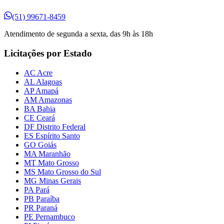
(51) 99671-8459
Atendimento de segunda a sexta, das 9h às 18h
Licitações por Estado
AC Acre
AL Alagoas
AP Amapá
AM Amazonas
BA Bahia
CE Ceará
DF Distrito Federal
ES Espírito Santo
GO Goiás
MA Maranhão
MT Mato Grosso
MS Mato Grosso do Sul
MG Minas Gerais
PA Pará
PB Paraíba
PR Paraná
PE Pernambuco