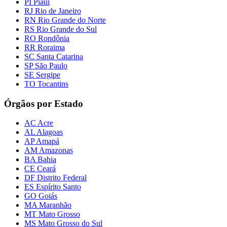
PI Piauí
RJ Rio de Janeiro
RN Rio Grande do Norte
RS Rio Grande do Sul
RO Rondônia
RR Roraima
SC Santa Catarina
SP São Paulo
SE Sergipe
TO Tocantins
Órgãos por Estado
AC Acre
AL Alagoas
AP Amapá
AM Amazonas
BA Bahia
CE Ceará
DF Distrito Federal
ES Espírito Santo
GO Goiás
MA Maranhão
MT Mato Grosso
MS Mato Grosso do Sul