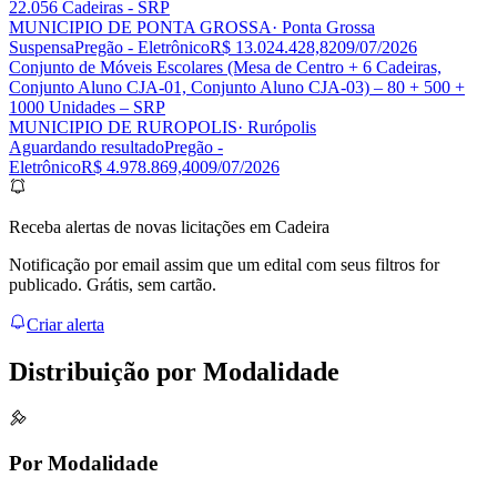
22.056 Cadeiras - SRP
MUNICIPIO DE PONTA GROSSA
· Ponta Grossa
Suspensa
Pregão - Eletrônico
R$ 13.024.428,82
09/07/2026
Conjunto de Móveis Escolares (Mesa de Centro + 6 Cadeiras,
Conjunto Aluno CJA-01, Conjunto Aluno CJA-03) – 80 + 500 +
1000 Unidades – SRP
MUNICIPIO DE RUROPOLIS
· Rurópolis
Aguardando resultado
Pregão -
Eletrônico
R$ 4.978.869,40
09/07/2026
Receba alertas de novas licitações em Cadeira
Notificação por email assim que um edital com seus filtros for
publicado. Grátis, sem cartão.
Criar alerta
Distribuição por
Modalidade
Por Modalidade