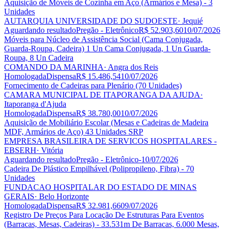
Aquisição de Móveis de Cozinha em Aço (Armários e Mesa) - 3
Unidades
AUTARQUIA UNIVERSIDADE DO SUDOESTE
· Jequié
Aguardando resultado
Pregão - Eletrônico
R$ 52.903,60
10/07/2026
Móveis para Núcleo de Assistência Social (Cama Conjugada,
Guarda-Roupa, Cadeira) 1 Un Cama Conjugada, 1 Un Guarda-
Roupa, 8 Un Cadeira
COMANDO DA MARINHA
· Angra dos Reis
Homologada
Dispensa
R$ 15.486,54
10/07/2026
Fornecimento de Cadeiras para Plenário (70 Unidades)
CAMARA MUNICIPAL DE ITAPORANGA DA AJUDA
·
Itaporanga d'Ajuda
Homologada
Dispensa
R$ 38.780,00
10/07/2026
Aquisição de Mobiliário Escolar (Mesas e Cadeiras de Madeira
MDF, Armários de Aço) 43 Unidades SRP
EMPRESA BRASILEIRA DE SERVICOS HOSPITALARES -
EBSERH
· Vitória
Aguardando resultado
Pregão - Eletrônico
-
10/07/2026
Cadeira De Plástico Empilhável (Polipropileno, Fibra) - 70
Unidades
FUNDACAO HOSPITALAR DO ESTADO DE MINAS
GERAIS
· Belo Horizonte
Homologada
Dispensa
R$ 32.981,66
09/07/2026
Registro De Preços Para Locação De Estruturas Para Eventos
(Barracas, Mesas, Cadeiras) - 33.531m De Barracas, 6.000 Mesas,