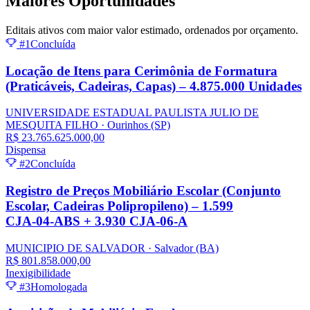
Maiores
Oportunidades
Editais ativos com maior valor estimado, ordenados por orçamento.
#1
Concluída
Locação de Itens para Cerimônia de Formatura
(Praticáveis, Cadeiras, Capas) – 4.875.000 Unidades
UNIVERSIDADE ESTADUAL PAULISTA JULIO DE
MESQUITA FILHO
· Ourinhos
(SP)
R$ 23.765.625.000,00
Dispensa
#2
Concluída
Registro de Preços Mobiliário Escolar (Conjunto
Escolar, Cadeiras Polipropileno) – 1.599
CJA‑04‑ABS + 3.930 CJA‑06‑A
MUNICIPIO DE SALVADOR
· Salvador
(BA)
R$ 801.858.000,00
Inexigibilidade
#3
Homologada