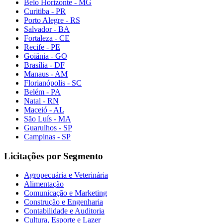
Belo Horizonte - MG
Curitiba - PR
Porto Alegre - RS
Salvador - BA
Fortaleza - CE
Recife - PE
Goiânia - GO
Brasília - DF
Manaus - AM
Florianópolis - SC
Belém - PA
Natal - RN
Maceió - AL
São Luís - MA
Guarulhos - SP
Campinas - SP
Licitações por Segmento
Agropecuária e Veterinária
Alimentação
Comunicação e Marketing
Construção e Engenharia
Contabilidade e Auditoria
Cultura, Esporte e Lazer