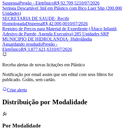
Suspensa
Pregão - Eletrônico
R$ 92.709,52
10/07/2026
Seringa Descartável 3ml em Plástico com Bico Luer Slip (200.000
Unidades)
SECRETARIA DE SAUDE
· Recife
Homologada
Dispensa
R$ 42.000,00
10/07/2026
Registro de Preços para Material de Expediente (Ábaco Infantil,
Adesivo de Parede, Agenda Executiva) 285 Unidades SRP
MUNICIPIO DE HIDROLANDIA
· Hidrolândia
Aguardando resultado
Pregão -
Eletrônico
R$ 3.877.621,63
10/07/2026
Receba alertas de novas licitações em Plástico
Notificação por email assim que um edital com seus filtros for
publicado. Grátis, sem cartão.
Criar alerta
Distribuição por
Modalidade
Por Modalidade