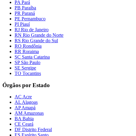
PA Pará
PB Paraíba
PR Paraná
PE Pernambuco
PI Piauí
RJ Rio de Janeiro
RN Rio Grande do Norte
RS Rio Grande do Sul
RO Rondônia
RR Roraima
SC Santa Catarina
SP São Paulo
SE Sergipe
TO Tocantins
Órgãos por Estado
AC Acre
AL Alagoas
AP Amapá
AM Amazonas
BA Bahia
CE Ceará
DF Distrito Federal
ES Espírito Santo