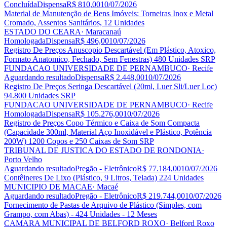
Concluída
Dispensa
R$ 810,00
10/07/2026
Material de Manutenção de Bens Imóveis: Torneiras Inox e Metal
Cromado, Assentos Sanitários, 12 Unidades
ESTADO DO CEARA
· Maracanaú
Homologada
Dispensa
R$ 496,00
10/07/2026
Registro De Preços Anuscopio Descartável (Em Plástico, Atoxico,
Formato Anatomico, Fechado, Sem Fenestras) 480 Unidades SRP
FUNDACAO UNIVERSIDADE DE PERNAMBUCO
· Recife
Aguardando resultado
Dispensa
R$ 2.448,00
10/07/2026
Registro De Preços Seringa Descartável (20ml, Luer Sli/Luer Loc)
94.800 Unidades SRP
FUNDACAO UNIVERSIDADE DE PERNAMBUCO
· Recife
Homologada
Dispensa
R$ 105.276,00
10/07/2026
Registro de Preços Copo Térmico e Caixa de Som Compacta
(Capacidade 300ml, Material Aço Inoxidável e Plástico, Potência
200W) 1200 Copos e 250 Caixas de Som SRP
TRIBUNAL DE JUSTICA DO ESTADO DE RONDONIA
·
Porto Velho
Aguardando resultado
Pregão - Eletrônico
R$ 77.184,00
10/07/2026
Contêineres De Lixo (Plástico, 9 Litros, Telada) 224 Unidades
MUNICIPIO DE MACAE
· Macaé
Aguardando resultado
Pregão - Eletrônico
R$ 219.744,00
10/07/2026
Fornecimento de Pastas de Arquivo de Plástico (Simples, com
Grampo, com Abas) - 424 Unidades - 12 Meses
CAMARA MUNICIPAL DE BELFORD ROXO
· Belford Roxo