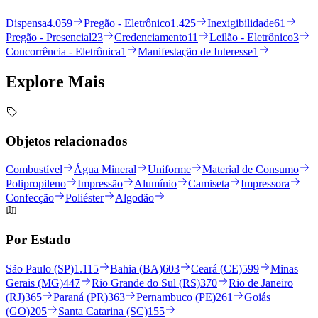
Dispensa
4.059
Pregão - Eletrônico
1.425
Inexigibilidade
61
Pregão - Presencial
23
Credenciamento
11
Leilão - Eletrônico
3
Concorrência - Eletrônica
1
Manifestação de Interesse
1
Explore
Mais
Objetos relacionados
Combustível
Água Mineral
Uniforme
Material de Consumo
Polipropileno
Impressão
Alumínio
Camiseta
Impressora
Confecção
Poliéster
Algodão
Por Estado
São Paulo (SP)
1.115
Bahia (BA)
603
Ceará (CE)
599
Minas
Gerais (MG)
447
Rio Grande do Sul (RS)
370
Rio de Janeiro
(RJ)
365
Paraná (PR)
363
Pernambuco (PE)
261
Goiás
(GO)
205
Santa Catarina (SC)
155