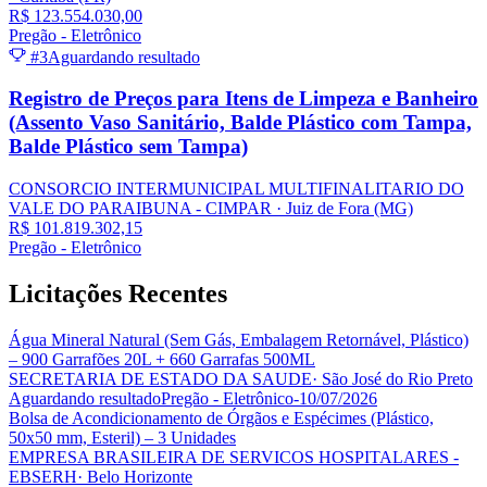
R$ 123.554.030,00
Pregão - Eletrônico
#3
Aguardando resultado
Registro de Preços para Itens de Limpeza e Banheiro
(Assento Vaso Sanitário, Balde Plástico com Tampa,
Balde Plástico sem Tampa)
CONSORCIO INTERMUNICIPAL MULTIFINALITARIO DO
VALE DO PARAIBUNA - CIMPAR
· Juiz de Fora
(MG)
R$ 101.819.302,15
Pregão - Eletrônico
Licitações
Recentes
Água Mineral Natural (Sem Gás, Embalagem Retornável, Plástico)
– 900 Garrafões 20L + 660 Garrafas 500ML
SECRETARIA DE ESTADO DA SAUDE
· São José do Rio Preto
Aguardando resultado
Pregão - Eletrônico
-
10/07/2026
Bolsa de Acondicionamento de Órgãos e Espécimes (Plástico,
50x50 mm, Esteril) – 3 Unidades
EMPRESA BRASILEIRA DE SERVICOS HOSPITALARES -
EBSERH
· Belo Horizonte