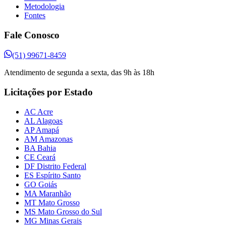
Metodologia
Fontes
Fale Conosco
(51) 99671-8459
Atendimento de segunda a sexta, das 9h às 18h
Licitações por Estado
AC Acre
AL Alagoas
AP Amapá
AM Amazonas
BA Bahia
CE Ceará
DF Distrito Federal
ES Espírito Santo
GO Goiás
MA Maranhão
MT Mato Grosso
MS Mato Grosso do Sul
MG Minas Gerais