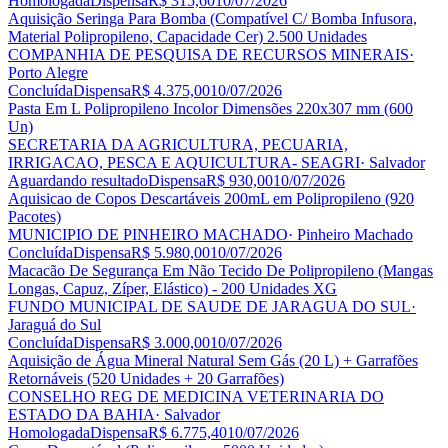
Homologada
Dispensa
R$ 315,60
10/07/2026
Aquisição Seringa Para Bomba (Compatível C/ Bomba Infusora,
Material Polipropileno, Capacidade Cer) 2.500 Unidades
COMPANHIA DE PESQUISA DE RECURSOS MINERAIS
·
Porto Alegre
Concluída
Dispensa
R$ 4.375,00
10/07/2026
Pasta Em L Polipropileno Incolor Dimensões 220x307 mm (600
Un)
SECRETARIA DA AGRICULTURA, PECUARIA,
IRRIGACAO, PESCA E AQUICULTURA- SEAGRI
· Salvador
Aguardando resultado
Dispensa
R$ 930,00
10/07/2026
Aquisicao de Copos Descartáveis 200mL em Polipropileno (920
Pacotes)
MUNICIPIO DE PINHEIRO MACHADO
· Pinheiro Machado
Concluída
Dispensa
R$ 5.980,00
10/07/2026
Macacão De Segurança Em Não Tecido De Polipropileno (Mangas
Longas, Capuz, Zíper, Elástico) - 200 Unidades XG
FUNDO MUNICIPAL DE SAUDE DE JARAGUA DO SUL
·
Jaraguá do Sul
Concluída
Dispensa
R$ 3.000,00
10/07/2026
Aquisição de Água Mineral Natural Sem Gás (20 L) + Garrafões
Retornáveis (520 Unidades + 20 Garrafões)
CONSELHO REG DE MEDICINA VETERINARIA DO
ESTADO DA BAHIA
· Salvador
Homologada
Dispensa
R$ 6.775,40
10/07/2026