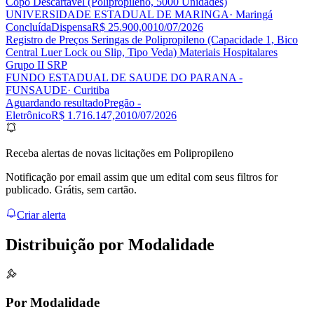
Copo Descartável (Polipropileno, 5000 Unidades)
UNIVERSIDADE ESTADUAL DE MARINGA
· Maringá
Concluída
Dispensa
R$ 25.900,00
10/07/2026
Registro de Preços Seringas de Polipropileno (Capacidade 1, Bico
Central Luer Lock ou Slip, Tipo Veda) Materiais Hospitalares
Grupo II SRP
FUNDO ESTADUAL DE SAUDE DO PARANA -
FUNSAUDE
· Curitiba
Aguardando resultado
Pregão -
Eletrônico
R$ 1.716.147,20
10/07/2026
Receba alertas de novas licitações em Polipropileno
Notificação por email assim que um edital com seus filtros for
publicado. Grátis, sem cartão.
Criar alerta
Distribuição por
Modalidade
Por Modalidade