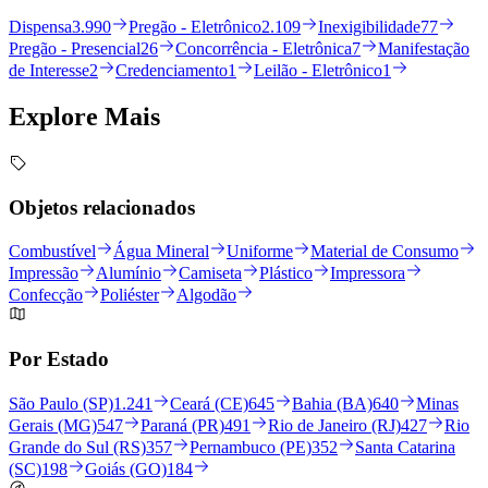
Dispensa
3.990
Pregão - Eletrônico
2.109
Inexigibilidade
77
Pregão - Presencial
26
Concorrência - Eletrônica
7
Manifestação
de Interesse
2
Credenciamento
1
Leilão - Eletrônico
1
Explore
Mais
Objetos relacionados
Combustível
Água Mineral
Uniforme
Material de Consumo
Impressão
Alumínio
Camiseta
Plástico
Impressora
Confecção
Poliéster
Algodão
Por Estado
São Paulo (SP)
1.241
Ceará (CE)
645
Bahia (BA)
640
Minas
Gerais (MG)
547
Paraná (PR)
491
Rio de Janeiro (RJ)
427
Rio
Grande do Sul (RS)
357
Pernambuco (PE)
352
Santa Catarina
(SC)
198
Goiás (GO)
184