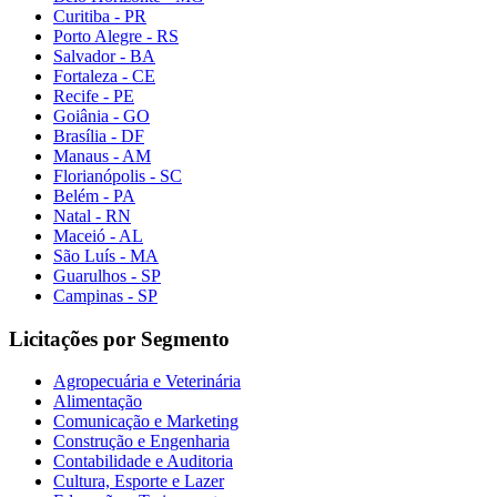
Curitiba - PR
Porto Alegre - RS
Salvador - BA
Fortaleza - CE
Recife - PE
Goiânia - GO
Brasília - DF
Manaus - AM
Florianópolis - SC
Belém - PA
Natal - RN
Maceió - AL
São Luís - MA
Guarulhos - SP
Campinas - SP
Licitações por Segmento
Agropecuária e Veterinária
Alimentação
Comunicação e Marketing
Construção e Engenharia
Contabilidade e Auditoria
Cultura, Esporte e Lazer