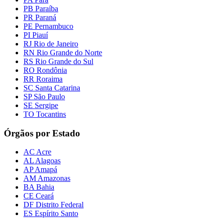
PB Paraíba
PR Paraná
PE Pernambuco
PI Piauí
RJ Rio de Janeiro
RN Rio Grande do Norte
RS Rio Grande do Sul
RO Rondônia
RR Roraima
SC Santa Catarina
SP São Paulo
SE Sergipe
TO Tocantins
Órgãos por Estado
AC Acre
AL Alagoas
AP Amapá
AM Amazonas
BA Bahia
CE Ceará
DF Distrito Federal
ES Espírito Santo