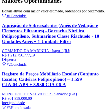
Maiores
Oportunidades
Editais ativos com maior valor estimado, ordenados por orçamento.
#1
Concluída
Aquisição de Sobressalentes (Anéis de Vedação e
Elementos Filtrantes) - Borracha Nitrílica,
Polipropileno, Submarinos Classe Riachuelo - 10
Unidades Anéis + 1 Unidade Filtro
COMANDO DA MARINHA
· Itaguaí
(RJ)
R$ 1.212.756.777,19
Dispensa
#2
Concluída
Registro de Preços Mobiliário Escolar (Conjunto
Escolar, Cadeiras Polipropileno) – 1.599
CJA‑04‑ABS + 3.930 CJA‑06‑A
MUNICIPIO DE SALVADOR
· Salvador
(BA)
R$ 801.858.000,00
Inexigibilidade
#3
Homologada