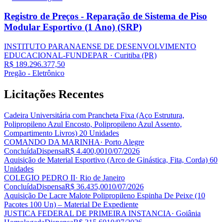
Registro de Preços - Reparação de Sistema de Piso
Modular Esportivo (1 Ano) (SRP)
INSTITUTO PARANAENSE DE DESENVOLVIMENTO
EDUCACIONAL-FUNDEPAR
· Curitiba
(PR)
R$ 189.296.377,50
Pregão - Eletrônico
Licitações
Recentes
Cadeira Universitária com Prancheta Fixa (Aço Estrutura,
Polipropileno Azul Encosto, Polipropileno Azul Assento,
Compartimento Livros) 20 Unidades
COMANDO DA MARINHA
· Porto Alegre
Concluída
Dispensa
R$ 4.400,00
10/07/2026
Aquisição de Material Esportivo (Arco de Ginástica, Fita, Corda) 60
Unidades
COLEGIO PEDRO II
· Rio de Janeiro
Concluída
Dispensa
R$ 36.435,00
10/07/2026
Aquisição De Lacre Malote Polipropileno Espinha De Peixe (10
Pacotes 100 Un) – Material De Expediente
JUSTICA FEDERAL DE PRIMEIRA INSTANCIA
· Goiânia