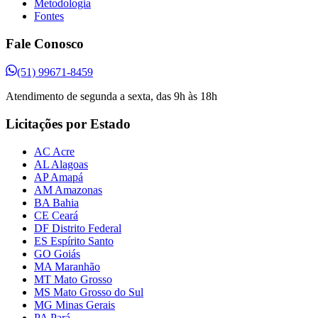
Metodologia
Fontes
Fale Conosco
(51) 99671-8459
Atendimento de segunda a sexta, das 9h às 18h
Licitações por Estado
AC Acre
AL Alagoas
AP Amapá
AM Amazonas
BA Bahia
CE Ceará
DF Distrito Federal
ES Espírito Santo
GO Goiás
MA Maranhão
MT Mato Grosso
MS Mato Grosso do Sul
MG Minas Gerais
PA Pará