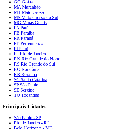
GO Goiás
MA Maranhão
MT Mato Grosso
MS Mato Grosso do Sul
MG Minas Gerais
PA Pará
PB Paraíba
PR Paraná
PE Pernambuco
PI Piauí
RJ Rio de Janeiro
RN Rio Grande do Norte
RS Rio Grande do Sul
RO Rondônia
RR Roraima
SC Santa Catarina
SP São Paulo
SE Sergipe
TO Tocantins
Principais Cidades
São Paulo - SP
Rio de Janeiro - RJ
Belo Horizonte - MG