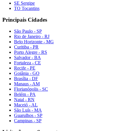
SE Sergipe
TO Tocantins
Principais Cidades
São Paulo - SP
Rio de Janeiro - RJ
Belo Horizonte - MG
Curitiba - PR
Porto Alegre - RS
Salvador - BA
Fortaleza - CE
Recife - PE
Goiânia - GO
Brasília - DF
Manaus - AM
Florianópolis - SC
Belém - PA
Natal - RN
Maceió - AL
São Luís - MA
Guarulhos - SP
Campinas - SP