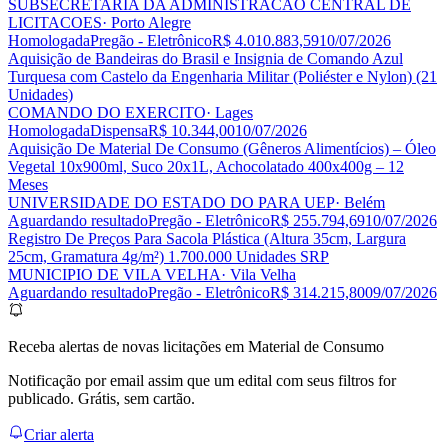
SUBSECRETARIA DA ADMINISTRACAO CENTRAL DE
LICITACOES
· Porto Alegre
Homologada
Pregão - Eletrônico
R$ 4.010.883,59
10/07/2026
Aquisição de Bandeiras do Brasil e Insignia de Comando Azul
Turquesa com Castelo da Engenharia Militar (Poliéster e Nylon) (21
Unidades)
COMANDO DO EXERCITO
· Lages
Homologada
Dispensa
R$ 10.344,00
10/07/2026
Aquisição De Material De Consumo (Gêneros Alimentícios) – Óleo
Vegetal 10x900ml, Suco 20x1L, Achocolatado 400x400g – 12
Meses
UNIVERSIDADE DO ESTADO DO PARA UEP
· Belém
Aguardando resultado
Pregão - Eletrônico
R$ 255.794,69
10/07/2026
Registro De Preços Para Sacola Plástica (Altura 35cm, Largura
25cm, Gramatura 4g/m²) 1.700.000 Unidades SRP
MUNICIPIO DE VILA VELHA
· Vila Velha
Aguardando resultado
Pregão - Eletrônico
R$ 314.215,80
09/07/2026
Receba alertas de novas licitações em Material de Consumo
Notificação por email assim que um edital com seus filtros for
publicado. Grátis, sem cartão.
Criar alerta