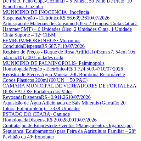
De Prato, Pano Copa-Cozinha) – 5 Panela, 50 Pano De Prato, 10
Pano Copa-Cozinha
MUNICIPIO DE INOCENCIA
· Inocência
Suspensa
Pregão - Eletrônico
R$ 56.639,36
10/07/2026
Aquisição de Materiais de Consumo (Óleo 2 Tempos, Cinta Catraca
Hammer 5MT) – 6 Unidades Óleo, 2 Unidades Cinta, 1 Unidade
Cinta Suporte – 12ª CIBM
FEMBOM/MORRINHOS
· Morrinhos
Concluída
Dispensa
R$ 687,71
10/07/2026
Registro de Preços - Buque de Rosa Artificial (43cm x7, 54cm 10x,
54cm x10) 200 Unidades cada
MUNICIPIO DE PALMINOPOLIS
· Palminópolis
Homologada
Pregão - Eletrônico
R$ 1.724.509,47
10/07/2026
Registro de Preços Água Mineral 20L Bombona Retornável e
Copos Plásticos 200ml (60 UN + 50 PAC)
CAMARA MUNICIPAL DE VEREADORES DE FORTALEZA
DOS VALOS
· Fortaleza dos Valos
Revogada
Dispensa
R$ 40.911,26
10/07/2026
Aquisição de Água Adicionada de Sais Minerais (Garrafão 20
Litros, Polipropileno) – 3338 Unidades
ESTADO DO CEARA
· Canindé
Homologada
Dispensa
R$ 20.028,00
10/07/2026
Contratação de Empresa de Eventos (Planejamento, Organização,
Segurança, Equipamentos) para Feira da Agricultura Familiar – 28º
Pavilhão da 49ª Expointer