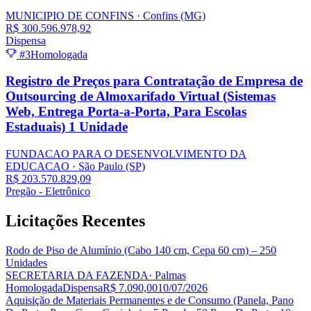
MUNICIPIO DE CONFINS
· Confins
(MG)
R$ 300.596.978,92
Dispensa
#3
Homologada
Registro de Preços para Contratação de Empresa de
Outsourcing de Almoxarifado Virtual (Sistemas
Web, Entrega Porta-a-Porta, Para Escolas
Estaduais) 1 Unidade
FUNDACAO PARA O DESENVOLVIMENTO DA
EDUCACAO
· São Paulo
(SP)
R$ 203.570.829,09
Pregão - Eletrônico
Licitações
Recentes
Rodo de Piso de Alumínio (Cabo 140 cm, Cepa 60 cm) – 250
Unidades
SECRETARIA DA FAZENDA
· Palmas
Homologada
Dispensa
R$ 7.090,00
10/07/2026
Aquisição de Materiais Permanentes e de Consumo (Panela, Pano