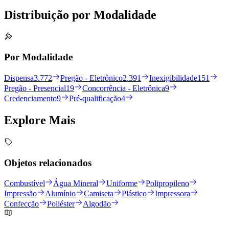
Distribuição por
Modalidade
Por Modalidade
Dispensa
3.772
Pregão - Eletrônico
2.391
Inexigibilidade
151
Pregão - Presencial
19
Concorrência - Eletrônica
9
Credenciamento
9
Pré-qualificação
4
Explore
Mais
Objetos relacionados
Combustível
Água Mineral
Uniforme
Polipropileno
Impressão
Alumínio
Camiseta
Plástico
Impressora
Confecção
Poliéster
Algodão