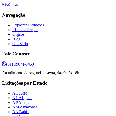
Navegação
Explorar Licitações
Planos e Preços
Órgãos
Blog
Glossário
Fale Conosco
(51) 99671-8459
Atendimento de segunda a sexta, das 9h às 18h
Licitações por Estado
AC Acre
AL Alagoas
AP Amapá
AM Amazonas
BA Bahia