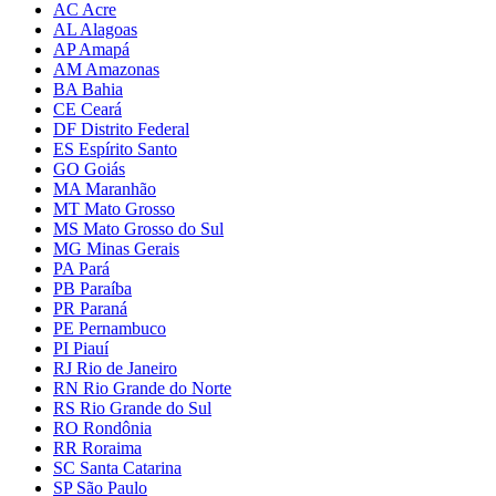
AC Acre
AL Alagoas
AP Amapá
AM Amazonas
BA Bahia
CE Ceará
DF Distrito Federal
ES Espírito Santo
GO Goiás
MA Maranhão
MT Mato Grosso
MS Mato Grosso do Sul
MG Minas Gerais
PA Pará
PB Paraíba
PR Paraná
PE Pernambuco
PI Piauí
RJ Rio de Janeiro
RN Rio Grande do Norte
RS Rio Grande do Sul
RO Rondônia
RR Roraima
SC Santa Catarina
SP São Paulo