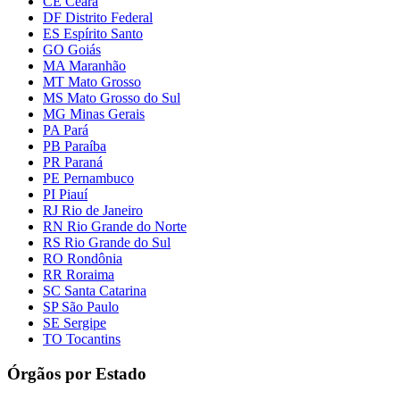
CE Ceará
DF Distrito Federal
ES Espírito Santo
GO Goiás
MA Maranhão
MT Mato Grosso
MS Mato Grosso do Sul
MG Minas Gerais
PA Pará
PB Paraíba
PR Paraná
PE Pernambuco
PI Piauí
RJ Rio de Janeiro
RN Rio Grande do Norte
RS Rio Grande do Sul
RO Rondônia
RR Roraima
SC Santa Catarina
SP São Paulo
SE Sergipe
TO Tocantins
Órgãos por Estado