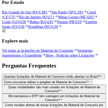
Por Estado
Rio Grande do Sul (RS)
1.881
São Paulo (SP)
1.295
Ceará
(CE)
735
Rio de Janeiro (RJ)
271
Minas Gerais (MG)
265
Goiás (GO)
258
Bahia (BA)
245
Paraná (PR)
219
Espírito
Santo (ES)
156
Rondônia (RO)
139
Explore mais
Ver todas as licitações de Material de Consumo
Segmento
Suprimentos e Expediente
Blog - Notícias sobre Licitações
Perguntas
Frequentes
Quantas licitações de Material de Consumo estão abertas no Brasil?
Como encontrar editais e pregões de Material de Consumo?
Quais modalidades são mais usadas em licitações de Material de
Consumo?
Microempresa e EPP têm vantagem em licitações de Material de
Consumo?
Como receber alertas de novas licitações de Material de Consumo por