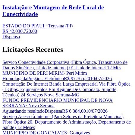
Instalação e Montagem de Rede Local de
Conectividade
ESTADO DO PIAUI
· Teresina
(PI)
R$ 42.030.720,00
Dispensa
Licitações
Recentes
Serviço Conectividade Corporativa (Fibra Óptica, Transmissão de
Dados Simétrica, Link de Internet) 01 Link de Internet 12 Mês
MUNICIPIO DE PERI MIRIM
· Peri Mirim
Homologada
Pregão - Eletrônico
R$ 97.765,20
10/07/2026
Contratação De Internet Banda Larga Empresarial Via Fibra Óptica
(1 Gbps, Equipamentos Em Regime De Comodato, Suporte
Técnico) 24 Serviços Nova Serrana-MG
FUNDO PREVIDENCIARIO MUNICIPAL DE NOVA
SERRANA
· Nova Serrana
Aguardando resultado
Dispensa
R$ 6.384,00
10/07/2026
Serviço Acesso à Internet (Para Setores da Prefeitura Municipal,
Fibra Óptica 20, Departamento de Administração, Departamento de
Saúde) 12 Meses
MUNICIPIO DE GONCALVES
· Gonçalves