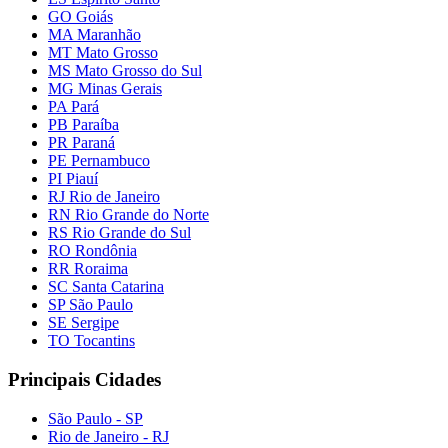
GO Goiás
MA Maranhão
MT Mato Grosso
MS Mato Grosso do Sul
MG Minas Gerais
PA Pará
PB Paraíba
PR Paraná
PE Pernambuco
PI Piauí
RJ Rio de Janeiro
RN Rio Grande do Norte
RS Rio Grande do Sul
RO Rondônia
RR Roraima
SC Santa Catarina
SP São Paulo
SE Sergipe
TO Tocantins
Principais Cidades
São Paulo - SP
Rio de Janeiro - RJ