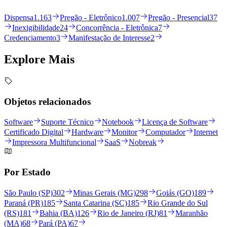
Dispensa
1.163
Pregão - Eletrônico
1.007
Pregão - Presencial
37
Inexigibilidade
24
Concorrência - Eletrônica
7
Credenciamento
3
Manifestação de Interesse
2
Explore
Mais
Objetos relacionados
Software
Suporte Técnico
Notebook
Licença de Software
Certificado Digital
Hardware
Monitor
Computador
Internet
Impressora Multifuncional
SaaS
Nobreak
Por Estado
São Paulo (SP)
302
Minas Gerais (MG)
298
Goiás (GO)
189
Paraná (PR)
185
Santa Catarina (SC)
185
Rio Grande do Sul
(RS)
181
Bahia (BA)
126
Rio de Janeiro (RJ)
81
Maranhão
(MA)
68
Pará (PA)
67