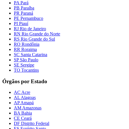
PA Pará
PB Paraíba
PR Paraná
PE Pernambuco
PI Piauí
RJ Rio de Janeiro
RN Rio Grande do Norte
RS Rio Grande do Sul
RO Rondônia
RR Roraima
SC Santa Catarina
SP São Paulo
SE Sergipe
TO Tocantins
Órgãos por Estado
AC Acre
AL Alagoas
AP Amapá
AM Amazonas
BA Bahia
CE Ceará
DF Distrito Federal
ES Espírito Santo