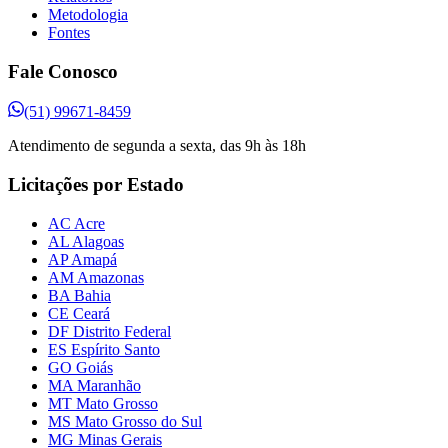
Metodologia
Fontes
Fale Conosco
(51) 99671-8459
Atendimento de segunda a sexta, das 9h às 18h
Licitações por Estado
AC Acre
AL Alagoas
AP Amapá
AM Amazonas
BA Bahia
CE Ceará
DF Distrito Federal
ES Espírito Santo
GO Goiás
MA Maranhão
MT Mato Grosso
MS Mato Grosso do Sul
MG Minas Gerais