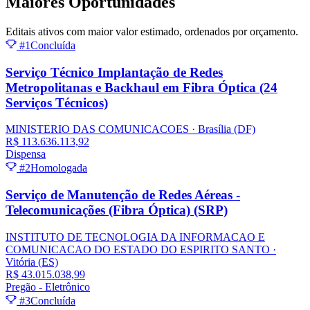
Maiores
Oportunidades
Editais ativos com maior valor estimado, ordenados por orçamento.
#1
Concluída
Serviço Técnico Implantação de Redes
Metropolitanas e Backhaul em Fibra Óptica (24
Serviços Técnicos)
MINISTERIO DAS COMUNICACOES
· Brasília
(DF)
R$ 113.636.113,92
Dispensa
#2
Homologada
Serviço de Manutenção de Redes Aéreas -
Telecomunicações (Fibra Óptica) (SRP)
INSTITUTO DE TECNOLOGIA DA INFORMACAO E
COMUNICACAO DO ESTADO DO ESPIRITO SANTO
·
Vitória
(ES)
R$ 43.015.038,99
Pregão - Eletrônico
#3
Concluída