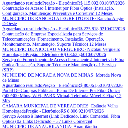
Aguardando resultado
Pregão - Eletrônico
R$ 115.092,03
10/07/2026
Contratação de Acesso à Internet por Fibra Óptica (Instalação,
Configuração, Manutenção Preventiva e Corretiva) 12 Meses
MUNICIPIO DE RANCHO ALEGRE D'OESTE
· Rancho Alegre
D'Oeste
Aguardando resultado
Pregão - Eletrônico
R$ 225.818,92
10/07/2026
Contratação de Empresa Especializada para Serviços de
Telecomunicações (Fornecimento, Instalação, Operação,
Monitoramento, Manutenção, Suporte Técnico) 12 Meses
MUNICIPIO DE NICOLAU VERGUEIRO
· Nicolau Vergueiro
Homologada
Pregão - Eletrônico
R$ 68.625,60
10/07/2026
Serviço de Fornecimento de Acesso Permanente à Internet via Fibra
Óptica (Instalação, Suporte Técnico e Manutenção) - 1 Serviço
(SRP)
MUNICIPIO DE MORADA NOVA DE MINAS
· Morada Nova
de Minas
Aguardando resultado
Pregão - Eletrônico
R$ 80.061,60
10/07/2026
Portal De Compras Públicas - Plano De Internet Por Fibra Óptica
(500/300 Mbps, WiFi, PABX Virtual, Telefonia Móvel E Fixa) 12
Mês
CAMARA MUNICIPAL DE VEREADORES
· Estância Velha
Homologada
Pregão - Eletrônico
R$ 8.806,92
10/07/2026
Serviço Acesso à Internet (Link Dedicado, Link Comercial, Fibra
Óptica) 02 Links Dedicado + 37 Links Comercial
MUNICIPIO DE ANAURILANDIA
· Anaurilândia