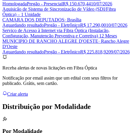
Homologada
Pregão - Presencial
R$ 150.670,44
10/07/2026
Aquisição de Sistema de Sincronização de Vídeo (SDI/Fibra
Óptica) – 1 Unidade
CAMARA DOS DEPUTADOS
· Brasília
Aguardando resultado
Pregão - Eletrônico
R$ 17.290,00
10/07/2026
Serviço de Acesso à Internet via Fibra Óptica (Instalação,
Configuração, Manutenção Preventiva e Corretiva) 12 Meses
MUNICIPIO DE RANCHO ALEGRE D'OESTE
· Rancho Alegre
D'Oeste
Aguardando resultado
Pregão - Eletrônico
R$ 225.818,92
09/07/2026
Receba alertas de novas licitações em Fibra Óptica
Notificação por email assim que um edital com seus filtros for
publicado. Grátis, sem cartão.
Criar alerta
Distribuição por
Modalidade
Por Modalidade