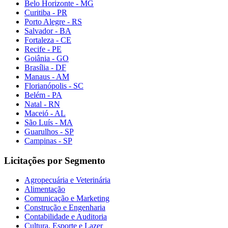
Belo Horizonte - MG
Curitiba - PR
Porto Alegre - RS
Salvador - BA
Fortaleza - CE
Recife - PE
Goiânia - GO
Brasília - DF
Manaus - AM
Florianópolis - SC
Belém - PA
Natal - RN
Maceió - AL
São Luís - MA
Guarulhos - SP
Campinas - SP
Licitações por Segmento
Agropecuária e Veterinária
Alimentação
Comunicação e Marketing
Construção e Engenharia
Contabilidade e Auditoria
Cultura, Esporte e Lazer