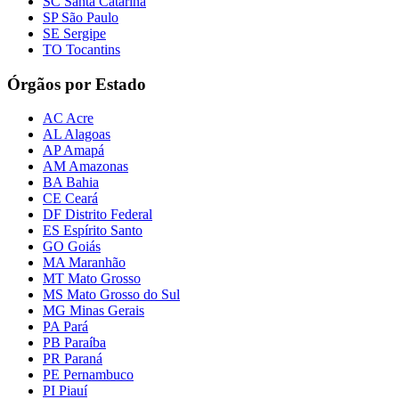
SC Santa Catarina
SP São Paulo
SE Sergipe
TO Tocantins
Órgãos por Estado
AC Acre
AL Alagoas
AP Amapá
AM Amazonas
BA Bahia
CE Ceará
DF Distrito Federal
ES Espírito Santo
GO Goiás
MA Maranhão
MT Mato Grosso
MS Mato Grosso do Sul
MG Minas Gerais
PA Pará
PB Paraíba
PR Paraná
PE Pernambuco
PI Piauí