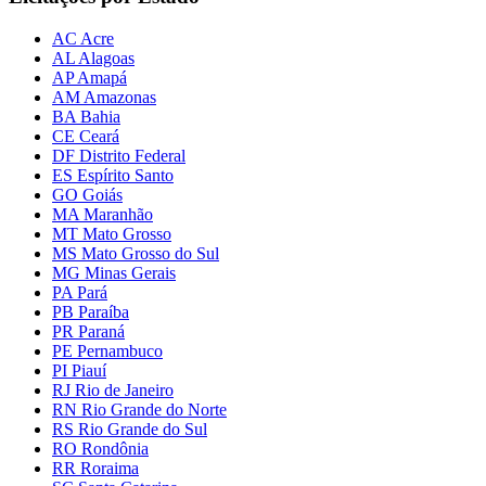
AC Acre
AL Alagoas
AP Amapá
AM Amazonas
BA Bahia
CE Ceará
DF Distrito Federal
ES Espírito Santo
GO Goiás
MA Maranhão
MT Mato Grosso
MS Mato Grosso do Sul
MG Minas Gerais
PA Pará
PB Paraíba
PR Paraná
PE Pernambuco
PI Piauí
RJ Rio de Janeiro
RN Rio Grande do Norte
RS Rio Grande do Sul
RO Rondônia
RR Roraima