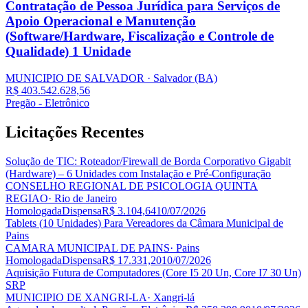
Contratação de Pessoa Jurídica para Serviços de
Apoio Operacional e Manutenção
(Software/Hardware, Fiscalização e Controle de
Qualidade) 1 Unidade
MUNICIPIO DE SALVADOR
· Salvador
(BA)
R$ 403.542.628,56
Pregão - Eletrônico
Licitações
Recentes
Solução de TIC: Roteador/Firewall de Borda Corporativo Gigabit
(Hardware) – 6 Unidades com Instalação e Pré‑Configuração
CONSELHO REGIONAL DE PSICOLOGIA QUINTA
REGIAO
· Rio de Janeiro
Homologada
Dispensa
R$ 3.104,64
10/07/2026
Tablets (10 Unidades) Para Vereadores da Câmara Municipal de
Pains
CAMARA MUNICIPAL DE PAINS
· Pains
Homologada
Dispensa
R$ 17.331,20
10/07/2026
Aquisição Futura de Computadores (Core I5 20 Un, Core I7 30 Un)
SRP
MUNICIPIO DE XANGRI-LA
· Xangri-lá