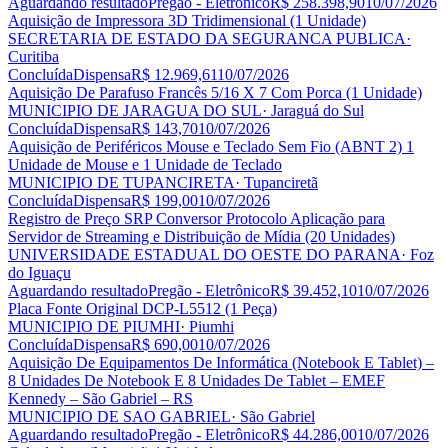
Aguardando resultado
Pregão - Eletrônico
R$ 258.398,90
10/07/2026
Aquisição de Impressora 3D Tridimensional (1 Unidade)
SECRETARIA DE ESTADO DA SEGURANCA PUBLICA
·
Curitiba
Concluída
Dispensa
R$ 12.969,61
10/07/2026
Aquisição De Parafuso Francês 5/16 X 7 Com Porca (1 Unidade)
MUNICIPIO DE JARAGUA DO SUL
· Jaraguá do Sul
Concluída
Dispensa
R$ 143,70
10/07/2026
Aquisição de Periféricos Mouse e Teclado Sem Fio (ABNT 2) 1
Unidade de Mouse e 1 Unidade de Teclado
MUNICIPIO DE TUPANCIRETA
· Tupanciretã
Concluída
Dispensa
R$ 199,00
10/07/2026
Registro de Preço SRP Conversor Protocolo Aplicação para
Servidor de Streaming e Distribuição de Mídia (20 Unidades)
UNIVERSIDADE ESTADUAL DO OESTE DO PARANA
· Foz
do Iguaçu
Aguardando resultado
Pregão - Eletrônico
R$ 39.452,10
10/07/2026
Placa Fonte Original DCP-L5512 (1 Peça)
MUNICIPIO DE PIUMHI
· Piumhi
Concluída
Dispensa
R$ 690,00
10/07/2026
Aquisição De Equipamentos De Informática (Notebook E Tablet) –
8 Unidades De Notebook E 8 Unidades De Tablet – EMEF
Kennedy – São Gabriel – RS
MUNICIPIO DE SAO GABRIEL
· São Gabriel
Aguardando resultado
Pregão - Eletrônico
R$ 44.286,00
10/07/2026