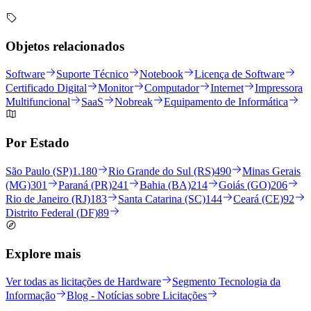
Objetos relacionados
Software
Suporte Técnico
Notebook
Licença de Software
Certificado Digital
Monitor
Computador
Internet
Impressora
Multifuncional
SaaS
Nobreak
Equipamento de Informática
Por Estado
São Paulo (SP)
1.180
Rio Grande do Sul (RS)
490
Minas Gerais
(MG)
301
Paraná (PR)
241
Bahia (BA)
214
Goiás (GO)
206
Rio de Janeiro (RJ)
183
Santa Catarina (SC)
144
Ceará (CE)
92
Distrito Federal (DF)
89
Explore mais
Ver todas as licitações de Hardware
Segmento Tecnologia da
Informação
Blog - Notícias sobre Licitações