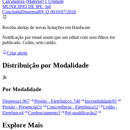
Calculadora (Material) 1 Unidade
MUNICIPIO DE IPE
· Ipê
Concluída
Dispensa
R$ 32,00
10/07/2026
Receba alertas de novas licitações em Hardware
Notificação por email assim que um edital com seus filtros for
publicado. Grátis, sem cartão.
Criar alerta
Distribuição por
Modalidade
Por Modalidade
Dispensa
1.967
Pregão - Eletrônico
1.740
Inexigibilidade
95
Pregão - Presencial
21
Concorrência - Eletrônica
12
Leilão -
Eletrônico
4
Credenciamento
3
Pré-qualificação
2
Explore
Mais