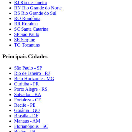
RJ Rio de Janeiro
RN Rio Grande do Norte
RS Rio Grande do Sul
RO Rondônia
RR Roraima
SC Santa Catarina
SP São Paulo
SE Sergipe
TO Tocantins
Principais Cidades
São Paulo - SP
Rio de Janeiro - RJ
Belo Horizonte - MG
Curitiba - PR
Porto Alegre - RS
Salvador - BA
Fortaleza - CE
Recife - PE
Goiânia - GO
Brasília - DF
Manaus - AM
Florianópolis - SC
Belém - PA