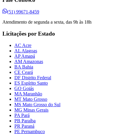
(51) 99671-8459
Atendimento de segunda a sexta, das 9h às 18h
Licitações por Estado
AC Acre
AL Alagoas
AP Amapá
AM Amazonas
BA Bahia
CE Ceará
DF Distrito Federal
ES Espírito Santo
GO Goiás
MA Maranhão
MT Mato Grosso
MS Mato Grosso do Sul
MG Minas Gerais
PA Pará
PB Paraíba
PR Paraná
PE Pernambuco