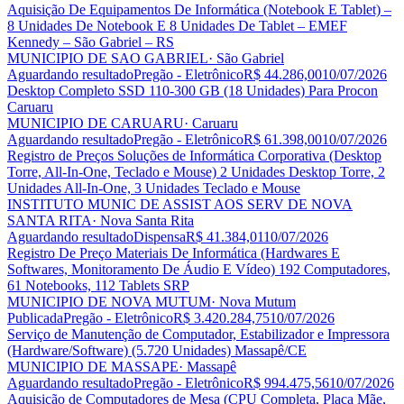
Aquisição De Equipamentos De Informática (Notebook E Tablet) –
8 Unidades De Notebook E 8 Unidades De Tablet – EMEF
Kennedy – São Gabriel – RS
MUNICIPIO DE SAO GABRIEL
· São Gabriel
Aguardando resultado
Pregão - Eletrônico
R$ 44.286,00
10/07/2026
Desktop Completo SSD 110-300 GB (18 Unidades) Para Procon
Caruaru
MUNICIPIO DE CARUARU
· Caruaru
Aguardando resultado
Pregão - Eletrônico
R$ 61.398,00
10/07/2026
Registro de Preços Soluções de Informática Corporativa (Desktop
Torre, All-In-One, Teclado e Mouse) 2 Unidades Desktop Torre, 2
Unidades All-In-One, 3 Unidades Teclado e Mouse
INSTITUTO MUNIC DE ASSIST AOS SERV DE NOVA
SANTA RITA
· Nova Santa Rita
Aguardando resultado
Dispensa
R$ 41.384,01
10/07/2026
Registro De Preço Materiais De Informática (Hardwares E
Softwares, Monitoramento De Áudio E Vídeo) 192 Computadores,
61 Notebooks, 112 Tablets SRP
MUNICIPIO DE NOVA MUTUM
· Nova Mutum
Publicada
Pregão - Eletrônico
R$ 3.420.284,75
10/07/2026
Serviço de Manutenção de Computador, Estabilizador e Impressora
(Hardware/Software) (5.720 Unidades) Massapê/CE
MUNICIPIO DE MASSAPE
· Massapê
Aguardando resultado
Pregão - Eletrônico
R$ 994.475,56
10/07/2026
Aquisição de Computadores de Mesa (CPU Completa, Placa Mãe,