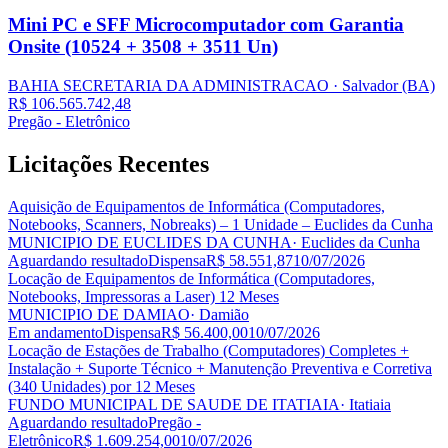
Mini PC e SFF Microcomputador com Garantia
Onsite (10524 + 3508 + 3511 Un)
BAHIA SECRETARIA DA ADMINISTRACAO
· Salvador
(BA)
R$ 106.565.742,48
Pregão - Eletrônico
Licitações
Recentes
Aquisição de Equipamentos de Informática (Computadores,
Notebooks, Scanners, Nobreaks) – 1 Unidade – Euclides da Cunha
MUNICIPIO DE EUCLIDES DA CUNHA
· Euclides da Cunha
Aguardando resultado
Dispensa
R$ 58.551,87
10/07/2026
Locação de Equipamentos de Informática (Computadores,
Notebooks, Impressoras a Laser) 12 Meses
MUNICIPIO DE DAMIAO
· Damião
Em andamento
Dispensa
R$ 56.400,00
10/07/2026
Locação de Estações de Trabalho (Computadores) Completes +
Instalação + Suporte Técnico + Manutenção Preventiva e Corretiva
(340 Unidades) por 12 Meses
FUNDO MUNICIPAL DE SAUDE DE ITATIAIA
· Itatiaia
Aguardando resultado
Pregão -
Eletrônico
R$ 1.609.254,00
10/07/2026