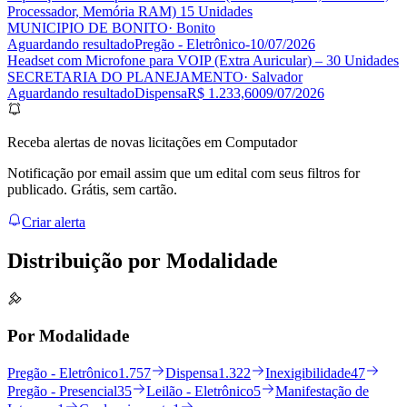
Processador, Memória RAM) 15 Unidades
MUNICIPIO DE BONITO
· Bonito
Aguardando resultado
Pregão - Eletrônico
-
10/07/2026
Headset com Microfone para VOIP (Extra Auricular) – 30 Unidades
SECRETARIA DO PLANEJAMENTO
· Salvador
Aguardando resultado
Dispensa
R$ 1.233,60
09/07/2026
Receba alertas de novas licitações em Computador
Notificação por email assim que um edital com seus filtros for
publicado. Grátis, sem cartão.
Criar alerta
Distribuição por
Modalidade
Por Modalidade
Pregão - Eletrônico
1.757
Dispensa
1.322
Inexigibilidade
47
Pregão - Presencial
35
Leilão - Eletrônico
5
Manifestação de