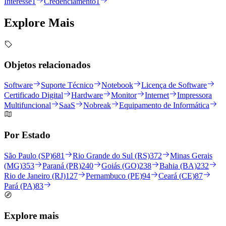
Interesse
1
Credenciamento
1
Explore
Mais
Objetos relacionados
Software
Suporte Técnico
Notebook
Licença de Software
Certificado Digital
Hardware
Monitor
Internet
Impressora
Multifuncional
SaaS
Nobreak
Equipamento de Informática
Por Estado
São Paulo (SP)
681
Rio Grande do Sul (RS)
372
Minas Gerais
(MG)
353
Paraná (PR)
240
Goiás (GO)
238
Bahia (BA)
232
Rio de Janeiro (RJ)
127
Pernambuco (PE)
94
Ceará (CE)
87
Pará (PA)
83
Explore mais