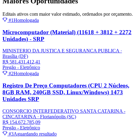
Maiores
Oportunidades
Editais ativos com maior valor estimado, ordenados por orçamento.
#1
Homologada
Microcomputador (Material) (11618 + 3812 + 2272
Unidades) - SRP
MINISTERIO DA JUSTICA E SEGURANCA PUBLICA
·
Brasília
(DF)
R$ 581.431.412,41
Pregão - Eletrônico
#2
Homologada
Registro De Preço Computadores (CPU 2 Núcleos,
8GB RAM, 240GB SSD, Linux/Windows) 1473
Unidades SRP
CONSORCIO INTERFEDERATIVO SANTA CATARINA -
CINCATARINA
· Florianópolis
(SC)
R$ 154.672.785,09
Pregão - Eletrônico
#3
Aguardando resultado