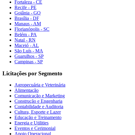
Fortaleza - CE
Recife - PE
Goiânia - GO
Brasília - DF
Manaus - AM
Florianópolis - SC
Belém - PA
Natal - RN
Maceió - AL
São Luís - MA
Guarulhos - SP
Campinas - SP
Licitações por Segmento
Agropecuária e Veterinária
Alimentação
Comunicação e Marketing
Construção e Engenharia
Contabilidade e Auditoria
Cultura, Esporte e Lazer
Educação e Treinamento
Energia e Utilities
Eventos e Cerimonial
Apoio Operacional