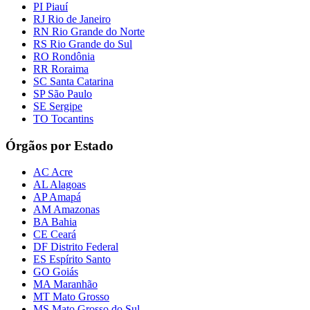
PI Piauí
RJ Rio de Janeiro
RN Rio Grande do Norte
RS Rio Grande do Sul
RO Rondônia
RR Roraima
SC Santa Catarina
SP São Paulo
SE Sergipe
TO Tocantins
Órgãos por Estado
AC Acre
AL Alagoas
AP Amapá
AM Amazonas
BA Bahia
CE Ceará
DF Distrito Federal
ES Espírito Santo
GO Goiás
MA Maranhão
MT Mato Grosso
MS Mato Grosso do Sul