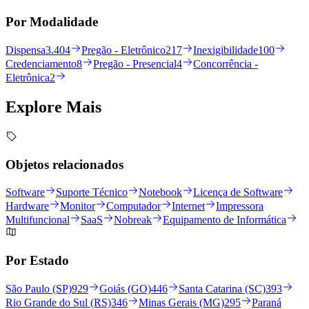
Por Modalidade
Dispensa
3.404
Pregão - Eletrônico
217
Inexigibilidade
100
Credenciamento
8
Pregão - Presencial
4
Concorrência -
Eletrônica
2
Explore
Mais
Objetos relacionados
Software
Suporte Técnico
Notebook
Licença de Software
Hardware
Monitor
Computador
Internet
Impressora
Multifuncional
SaaS
Nobreak
Equipamento de Informática
Por Estado
São Paulo (SP)
929
Goiás (GO)
446
Santa Catarina (SC)
393
Rio Grande do Sul (RS)
346
Minas Gerais (MG)
295
Paraná