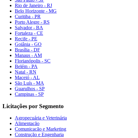
Rio de Janeiro - RJ
Belo Horizonte - MG
Curitiba - PR
Porto Alegre - RS
Salvador - BA
Fortaleza - CE
Recife - PE
Goiânia - GO
Brasília - DF
Manaus - AM
Florianópolis - SC
Belém - PA
Natal - RN
Maceió - AL
São Luís - MA
Guarulhos - SP
Campinas - SP
Licitações por Segmento
Agropecuária e Veterinária
Alimentação
Comunicação e Marketing
Construção e Engenharia