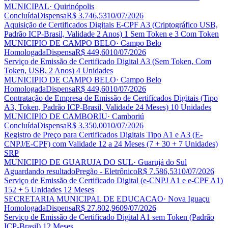
MUNICIPAL
· Quirinópolis
Concluída
Dispensa
R$ 3.746,53
10/07/2026
Aquisição de Certificados Digitais E-CPF A3 (Criptográfico USB,
Padrão ICP-Brasil, Validade 2 Anos) 1 Sem Token e 3 Com Token
MUNICIPIO DE CAMPO BELO
· Campo Belo
Homologada
Dispensa
R$ 449,60
10/07/2026
Serviço de Emissão de Certificado Digital A3 (Sem Token, Com
Token, USB, 2 Anos) 4 Unidades
MUNICIPIO DE CAMPO BELO
· Campo Belo
Homologada
Dispensa
R$ 449,60
10/07/2026
Contratação de Empresa de Emissão de Certificados Digitais (Tipo
A3, Token, Padrão ICP-Brasil, Validade 24 Meses) 10 Unidades
MUNICIPIO DE CAMBORIU
· Camboriú
Concluída
Dispensa
R$ 3.350,00
10/07/2026
Registro de Preço para Certificados Digitais Tipo A1 e A3 (E-
CNPJ/E-CPF) com Validade 12 a 24 Meses (7 + 30 + 7 Unidades)
SRP
MUNICIPIO DE GUARUJA DO SUL
· Guarujá do Sul
Aguardando resultado
Pregão - Eletrônico
R$ 7.586,53
10/07/2026
Serviço de Emissão de Certificado Digital (e-CNPJ A1 e e-CPF A1)
152 + 5 Unidades 12 Meses
SECRETARIA MUNICIPAL DE EDUCACAO
· Nova Iguaçu
Homologada
Dispensa
R$ 27.802,96
09/07/2026
Serviço de Emissão de Certificado Digital A1 sem Token (Padrão
ICP-Brasil) 12 Meses