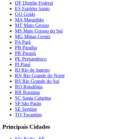
DF Distrito Federal
ES Espírito Santo
GO Goiás
MA Maranhão
MT Mato Grosso
MS Mato Grosso do Sul
MG Minas Gerais
PA Pará
PB Paraíba
PR Paraná
PE Pernambuco
PI Piauí
RJ Rio de Janeiro
RN Rio Grande do Norte
RS Rio Grande do Sul
RO Rondônia
RR Roraima
SC Santa Catarina
SP São Paulo
SE Sergipe
TO Tocantins
Principais Cidades
São Paulo - SP