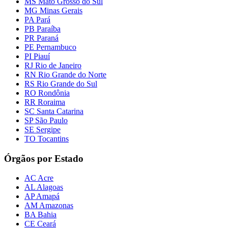
MS Mato Grosso do Sul
MG Minas Gerais
PA Pará
PB Paraíba
PR Paraná
PE Pernambuco
PI Piauí
RJ Rio de Janeiro
RN Rio Grande do Norte
RS Rio Grande do Sul
RO Rondônia
RR Roraima
SC Santa Catarina
SP São Paulo
SE Sergipe
TO Tocantins
Órgãos por Estado
AC Acre
AL Alagoas
AP Amapá
AM Amazonas
BA Bahia
CE Ceará