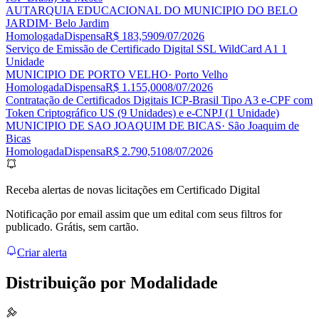
AUTARQUIA EDUCACIONAL DO MUNICIPIO DO BELO
JARDIM
· Belo Jardim
Homologada
Dispensa
R$ 183,59
09/07/2026
Serviço de Emissão de Certificado Digital SSL WildCard A1 1
Unidade
MUNICIPIO DE PORTO VELHO
· Porto Velho
Homologada
Dispensa
R$ 1.155,00
08/07/2026
Contratação de Certificados Digitais ICP-Brasil Tipo A3 e-CPF com
Token Criptográfico US (9 Unidades) e e-CNPJ (1 Unidade)
MUNICIPIO DE SAO JOAQUIM DE BICAS
· São Joaquim de
Bicas
Homologada
Dispensa
R$ 2.790,51
08/07/2026
Receba alertas de novas licitações em Certificado Digital
Notificação por email assim que um edital com seus filtros for
publicado. Grátis, sem cartão.
Criar alerta
Distribuição por
Modalidade