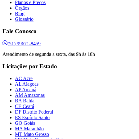
Planos e Preços
Órgãos
Blog
Glossário
Fale Conosco
(51) 99671-8459
Atendimento de segunda a sexta, das 9h às 18h
Licitações por Estado
AC Acre
AL Alagoas
AP Amapá
AM Amazonas
BA Bahia
CE Ceará
DF Distrito Federal
ES Espírito Santo
GO Goiás
MA Maranhão
MT Mato Grosso