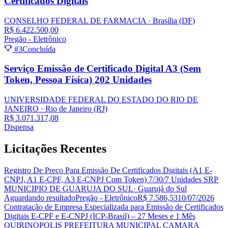
Certificados Digitais
CONSELHO FEDERAL DE FARMACIA
· Brasília
(DF)
R$ 6.422.500,00
Pregão - Eletrônico
#3
Concluída
Serviço Emissão de Certificado Digital A3 (Sem
Token, Pessoa Física) 202 Unidades
UNIVERSIDADE FEDERAL DO ESTADO DO RIO DE
JANEIRO
· Rio de Janeiro
(RJ)
R$ 3.071.317,08
Dispensa
Licitações
Recentes
Registro De Preço Para Emissão De Certificados Digitais (A1 E-
CNPJ, A1 E-CPF, A3 E-CNPJ Com Token) 7/30/7 Unidades SRP
MUNICIPIO DE GUARUJA DO SUL
· Guarujá do Sul
Aguardando resultado
Pregão - Eletrônico
R$ 7.586,53
10/07/2026
Contratação de Empresa Especializada para Emissão de Certificados
Digitais E-CPF e E-CNPJ (ICP-Brasil) – 27 Meses e 1 Mês
QUIRINOPOLIS PREFEITURA MUNICIPAL CAMARA