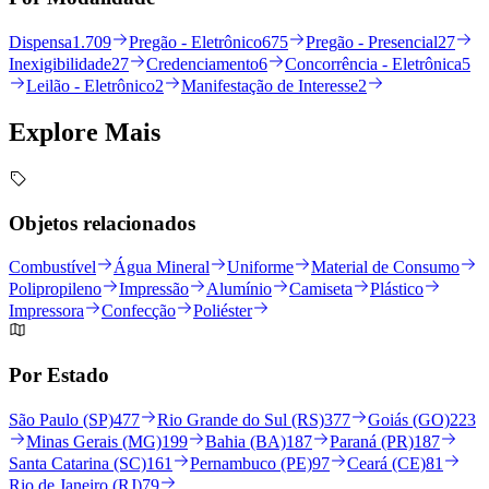
Dispensa
1.709
Pregão - Eletrônico
675
Pregão - Presencial
27
Inexigibilidade
27
Credenciamento
6
Concorrência - Eletrônica
5
Leilão - Eletrônico
2
Manifestação de Interesse
2
Explore
Mais
Objetos relacionados
Combustível
Água Mineral
Uniforme
Material de Consumo
Polipropileno
Impressão
Alumínio
Camiseta
Plástico
Impressora
Confecção
Poliéster
Por Estado
São Paulo (SP)
477
Rio Grande do Sul (RS)
377
Goiás (GO)
223
Minas Gerais (MG)
199
Bahia (BA)
187
Paraná (PR)
187
Santa Catarina (SC)
161
Pernambuco (PE)
97
Ceará (CE)
81
Rio de Janeiro (RJ)
79