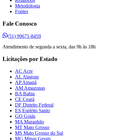
Relatórios
Metodologia
Fontes
Fale Conosco
(51) 99671-8459
Atendimento de segunda a sexta, das 9h às 18h
Licitações por Estado
AC Acre
AL Alagoas
AP Amapá
AM Amazonas
BA Bahia
CE Ceará
DF Distrito Federal
ES Espírito Santo
GO Goiás
MA Maranhão
MT Mato Grosso
MS Mato Grosso do Sul
MG Minas Gerais