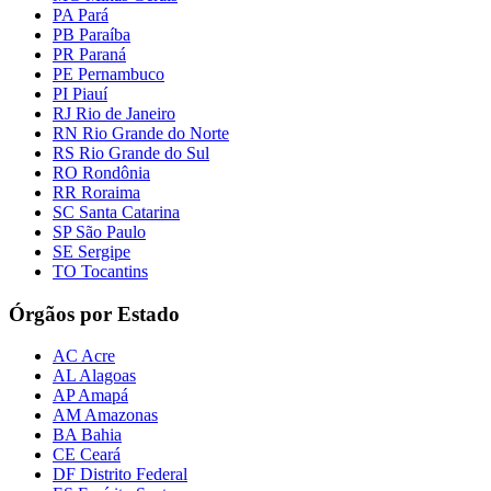
PA Pará
PB Paraíba
PR Paraná
PE Pernambuco
PI Piauí
RJ Rio de Janeiro
RN Rio Grande do Norte
RS Rio Grande do Sul
RO Rondônia
RR Roraima
SC Santa Catarina
SP São Paulo
SE Sergipe
TO Tocantins
Órgãos por Estado
AC Acre
AL Alagoas
AP Amapá
AM Amazonas
BA Bahia
CE Ceará
DF Distrito Federal