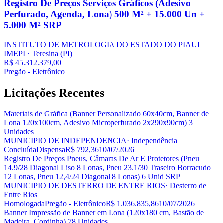
Registro De Preços Serviços Gráficos (Adesivo
Perfurado, Agenda, Lona) 500 M² + 15.000 Un +
5.000 M² SRP
INSTITUTO DE METROLOGIA DO ESTADO DO PIAUI
IMEPI
· Teresina
(PI)
R$ 45.312.379,00
Pregão - Eletrônico
Licitações
Recentes
Materiais de Gráfica (Banner Personalizado 60x40cm, Banner de
Lona 120x100cm, Adesivo Microperfurado 2x290x90cm) 3
Unidades
MUNICIPIO DE INDEPENDENCIA
· Independência
Concluída
Dispensa
R$ 792,36
10/07/2026
Registro De Preços Pneus, Câmaras De Ar E Protetores (Pneu
14.9/28 Diagonal Liso 8 Lonas, Pneu 23.1/30 Traseiro Borracudo
12 Lonas, Pneu 12,4/24 Diagonal 8 Lonas) 6 Unid SRP
MUNICIPIO DE DESTERRO DE ENTRE RIOS
· Desterro de
Entre Rios
Homologada
Pregão - Eletrônico
R$ 1.036.835,86
10/07/2026
Banner Impressão de Banner em Lona (120x180 cm, Bastão de
Madeira, Cordinha) 78 Unidades