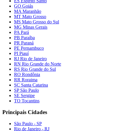
ES Espírito Santo
GO Goiás
MA Maranhão
MT Mato Grosso
MS Mato Grosso do Sul
MG Minas Gerais
PA Pará
PB Paraíba
PR Paraná
PE Pernambuco
PI Piauí
RJ Rio de Janeiro
RN Rio Grande do Norte
RS Rio Grande do Sul
RO Rondônia
RR Roraima
SC Santa Catarina
SP São Paulo
SE Sergipe
TO Tocantins
Principais Cidades
São Paulo - SP
Rio de Janeiro - RJ