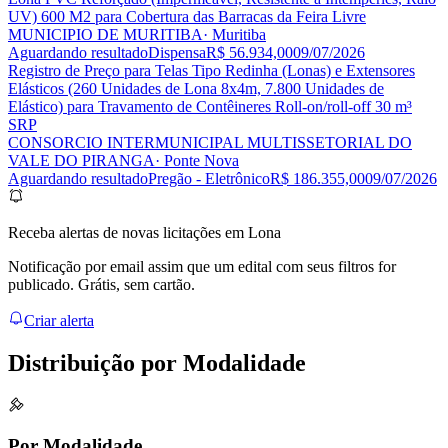
UV) 600 M2 para Cobertura das Barracas da Feira Livre
MUNICIPIO DE MURITIBA
· Muritiba
Aguardando resultado
Dispensa
R$ 56.934,00
09/07/2026
Registro de Preço para Telas Tipo Redinha (Lonas) e Extensores
Elásticos (260 Unidades de Lona 8x4m, 7.800 Unidades de
Elástico) para Travamento de Contêineres Roll-on/roll-off 30 m³
SRP
CONSORCIO INTERMUNICIPAL MULTISSETORIAL DO
VALE DO PIRANGA
· Ponte Nova
Aguardando resultado
Pregão - Eletrônico
R$ 186.355,00
09/07/2026
Receba alertas de novas licitações em Lona
Notificação por email assim que um edital com seus filtros for
publicado. Grátis, sem cartão.
Criar alerta
Distribuição por
Modalidade
Por Modalidade