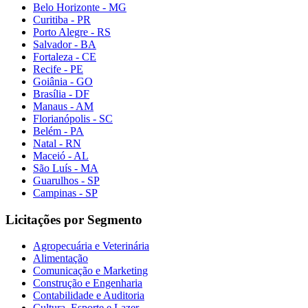
Belo Horizonte - MG
Curitiba - PR
Porto Alegre - RS
Salvador - BA
Fortaleza - CE
Recife - PE
Goiânia - GO
Brasília - DF
Manaus - AM
Florianópolis - SC
Belém - PA
Natal - RN
Maceió - AL
São Luís - MA
Guarulhos - SP
Campinas - SP
Licitações por Segmento
Agropecuária e Veterinária
Alimentação
Comunicação e Marketing
Construção e Engenharia
Contabilidade e Auditoria
Cultura, Esporte e Lazer