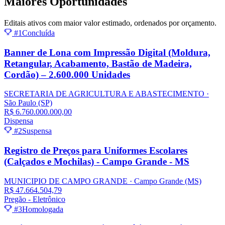
Maiores
Oportunidades
Editais ativos com maior valor estimado, ordenados por orçamento.
#1
Concluída
Banner de Lona com Impressão Digital (Moldura,
Retangular, Acabamento, Bastão de Madeira,
Cordão) – 2.600.000 Unidades
SECRETARIA DE AGRICULTURA E ABASTECIMENTO
·
São Paulo
(SP)
R$ 6.760.000.000,00
Dispensa
#2
Suspensa
Registro de Preços para Uniformes Escolares
(Calçados e Mochilas) - Campo Grande - MS
MUNICIPIO DE CAMPO GRANDE
· Campo Grande
(MS)
R$ 47.664.504,79
Pregão - Eletrônico
#3
Homologada