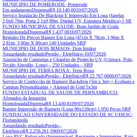
MUNICIPIO DE POMERODE
· Pomerode
Em andamento
Dispensa
R$ 10.140,00
10/07/2026
Serviço Instalação De Blackout E Impressão Em Lona (Janelas
2,0x0,70m, Porta 2,1x0,90m, Digital UV, Estrutura Metálica) 1 SR
FUNDO MUNICIPAL DE SAUDE
· Bom Jardim de Goiás
Homologada
Dispensa
R$ 1.437,00
10/07/2026
Registro De Preços Banner Em Lona (47cm X 78cm, 1,96m X
2,81m, 3,00m X 80cm) 140 Unidades SRP
MUNICIPIO DE DOIS IRMAOS
· Dois Irmãos
Aguardando resultado
Pregão - Eletrônico
-
10/07/2026
Aquisição de Camisetas e Chapéus de Proteção UV (Unissex, Polo,
Tecido Algodão, Lona) – 250 Unidades – SRP
MUNICIPIO DE TERRA ROXA
· Terra Roxa
Aguardando resultado
Pregão - Eletrônico
R$ 22.767,00
09/07/2026
Serviço de Confecção de Banners Backdrop (5m x 3m) + Ecobags e
Camisas Personalizadas + Aluguel de Grid 5x3m
FUNDO ESTADUAL DE SAUDE DE PERNAMBUCO
·
Afogados da Ingazeira
Homologada
Dispensa
R$ 13.430,81
09/07/2026
Banner Impressão de Banners (Lona 90x120cm) 1.950 Peças SRP
FUNDACAO UNIVERSIDADE DO ESTADO DE SC UDESC
·
Florianópolis
Aguardando resultado
Pregão -
Eletrônico
R$ 2.259.261,59
09/07/2026
Lona PVC Reforçado (Impermeável, Resistente a Intempéries, Raio