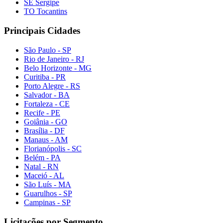
SE Sergipe
TO Tocantins
Principais Cidades
São Paulo - SP
Rio de Janeiro - RJ
Belo Horizonte - MG
Curitiba - PR
Porto Alegre - RS
Salvador - BA
Fortaleza - CE
Recife - PE
Goiânia - GO
Brasília - DF
Manaus - AM
Florianópolis - SC
Belém - PA
Natal - RN
Maceió - AL
São Luís - MA
Guarulhos - SP
Campinas - SP
Licitações por Segmento