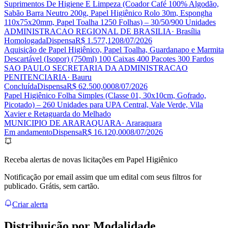
Suprimentos De Higiene E Limpeza (Coador Café 100% Algodão,
Sabão Barra Neutro 200g, Papel Higiênico Rolo 30m, Espongha
110x75x20mm, Papel Toalha 1250 Folhas) – 30/50/900 Unidades
ADMINISTRACAO REGIONAL DE BRASILIA
· Brasília
Homologada
Dispensa
R$ 1.577,12
08/07/2026
Aquisição de Papel Higiênico, Papel Toalha, Guardanapo e Marmita
Descartável (Isopor) (750ml) 100 Caixas 400 Pacotes 300 Fardos
SAO PAULO SECRETARIA DA ADMINISTRACAO
PENITENCIARIA
· Bauru
Concluída
Dispensa
R$ 62.500,00
08/07/2026
Papel Higiênico Folha Simples (Classe 01, 30x10cm, Gofrado,
Picotado) – 260 Unidades para UPA Central, Vale Verde, Vila
Xavier e Retaguarda do Melhado
MUNICIPIO DE ARARAQUARA
· Araraquara
Em andamento
Dispensa
R$ 16.120,00
08/07/2026
Receba alertas de novas licitações em Papel Higiênico
Notificação por email assim que um edital com seus filtros for
publicado. Grátis, sem cartão.
Criar alerta
Distribuição por
Modalidade