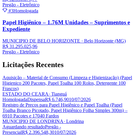
Pregão - Eletrônico
#3
Homologada
Papel Higiênico – 1.76M Unidades – Suprimentos e
Expediente
MUNICIPIO DE BELO HORIZONTE
· Belo Horizonte
(MG)
R$ 31.295.025,96
Pregão - Eletrônico
Licitações
Recentes
Aquisição – Material de Consumo (Limpeza e Higienização) (Papel
Higienico 200 Pacotes, Papel Toalha 100 Rolos, Detergente 100
Frascos)
ESTADO DO CEARA
· Tianguá
Homologada
Dispensa
R$ 6.746,90
10/07/2026
Registro de Preços para Papel Higiênico e Papel Toalha (Papel
Toalha Branco Picotado, Papel Higiênico Folha Simples 300m) –
6910 Pacotes e 17040 Fardos
MUNICIPIO DE LONDRINA
· Londrina
Aguardando resultado
Pregão -
Presencial
R$ 2.396.548,30
10/07/2026