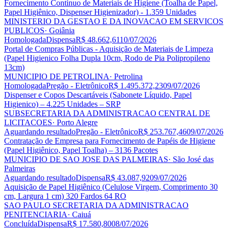
Fornecimento Contínuo de Materiais de Higiene (Toalha de Papel,
Papel Higiênico, Dispenser Higienizador) - 1.359 Unidades
MINISTERIO DA GESTAO E DA INOVACAO EM SERVICOS
PUBLICOS
· Goiânia
Homologada
Dispensa
R$ 48.662,61
10/07/2026
Portal de Compras Públicas - Aquisição de Materiais de Limpeza
(Papel Higienico Folha Dupla 10cm, Rodo de Pia Polipropileno
13cm)
MUNICIPIO DE PETROLINA
· Petrolina
Homologada
Pregão - Eletrônico
R$ 1.495.372,23
09/07/2026
Dispenser e Copos Descartáveis (Sabonete Líquido, Papel
Higienico) – 4.225 Unidades – SRP
SUBSECRETARIA DA ADMINISTRACAO CENTRAL DE
LICITACOES
· Porto Alegre
Aguardando resultado
Pregão - Eletrônico
R$ 253.767,46
09/07/2026
Contratação de Empresa para Fornecimento de Papéis de Higiene
(Papel Higiênico, Papel Toalha) – 3136 Pacotes
MUNICIPIO DE SAO JOSE DAS PALMEIRAS
· São José das
Palmeiras
Aguardando resultado
Dispensa
R$ 43.087,92
09/07/2026
Aquisição de Papel Higiênico (Celulose Virgem, Comprimento 30
cm, Largura 1 cm) 320 Fardos 64 RO
SAO PAULO SECRETARIA DA ADMINISTRACAO
PENITENCIARIA
· Caiuá
Concluída
Dispensa
R$ 17.580,80
08/07/2026