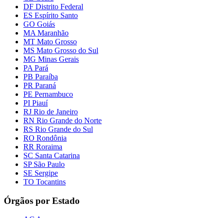
DF Distrito Federal
ES Espírito Santo
GO Goiás
MA Maranhão
MT Mato Grosso
MS Mato Grosso do Sul
MG Minas Gerais
PA Pará
PB Paraíba
PR Paraná
PE Pernambuco
PI Piauí
RJ Rio de Janeiro
RN Rio Grande do Norte
RS Rio Grande do Sul
RO Rondônia
RR Roraima
SC Santa Catarina
SP São Paulo
SE Sergipe
TO Tocantins
Órgãos por Estado