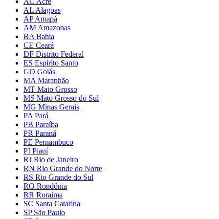
AC Acre
AL Alagoas
AP Amapá
AM Amazonas
BA Bahia
CE Ceará
DF Distrito Federal
ES Espírito Santo
GO Goiás
MA Maranhão
MT Mato Grosso
MS Mato Grosso do Sul
MG Minas Gerais
PA Pará
PB Paraíba
PR Paraná
PE Pernambuco
PI Piauí
RJ Rio de Janeiro
RN Rio Grande do Norte
RS Rio Grande do Sul
RO Rondônia
RR Roraima
SC Santa Catarina
SP São Paulo