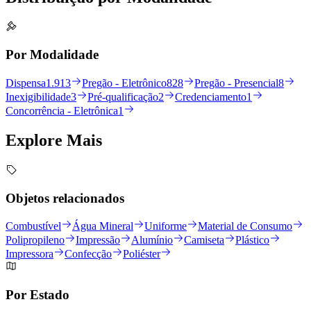
Por Modalidade
Dispensa
1.913
Pregão - Eletrônico
828
Pregão - Presencial
8
Inexigibilidade
3
Pré-qualificação
2
Credenciamento
1
Concorrência - Eletrônica
1
Explore
Mais
Objetos relacionados
Combustível
Água Mineral
Uniforme
Material de Consumo
Polipropileno
Impressão
Alumínio
Camiseta
Plástico
Impressora
Confecção
Poliéster
Por Estado