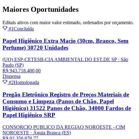
Maiores
Oportunidades
Editais ativos com maior valor estimado, ordenados por orçamento.
#1
Concluída
Papel Higiênico Extra Macio (30cm, Branco, Sem
Perfume) 30720 Unidades
(UO) ESP-CETESB-CIA AMBIENTAL DO EST.DE SP
· São
Paulo
(SP)
R$ 943.718.400,00
Dispensa
#2
Homologada
Pregão Eletrônico Registro de Preços Materiais de
Consumo e Limpeza (Panos de Chão, Papel
Higiênico) 31522 Panos de Chão, 34000 Fardos de
Papel Higiênico SRP
CONSORCIO PUBLICO DA REGIAO NOROESTE - CIM
NOROESTE
· Águia Branca
(ES)
R$ 92.350.879,77