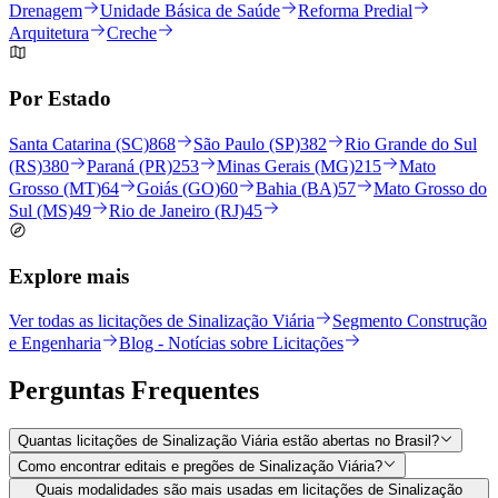
Drenagem
Unidade Básica de Saúde
Reforma Predial
Arquitetura
Creche
Por Estado
Santa Catarina (SC)
868
São Paulo (SP)
382
Rio Grande do Sul
(RS)
380
Paraná (PR)
253
Minas Gerais (MG)
215
Mato
Grosso (MT)
64
Goiás (GO)
60
Bahia (BA)
57
Mato Grosso do
Sul (MS)
49
Rio de Janeiro (RJ)
45
Explore mais
Ver todas as licitações de Sinalização Viária
Segmento Construção
e Engenharia
Blog - Notícias sobre Licitações
Perguntas
Frequentes
Quantas licitações de Sinalização Viária estão abertas no Brasil?
Como encontrar editais e pregões de Sinalização Viária?
Quais modalidades são mais usadas em licitações de Sinalização