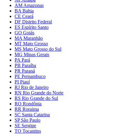
AM Amazonas
BA Bahia
CE Ceará
DF Distrito Federal
ES Espírito Santo
GO Goiás
MA Maranhão
MT Mato Grosso
MS Mato Grosso do Sul
MG Minas Gerais
PA Pará
PB Paraíba
PR Paraná
PE Pernambuco
PI Piauí
RJ Rio de Janeiro
RN Rio Grande do Norte
RS Rio Grande do Sul
RO Rondônia
RR Roraima
SC Santa Catarina
SP São Paulo
SE Sergipe
TO Tocantins