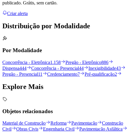
publicado. Grátis, sem cartão.
Criar alerta
Distribuição por
Modalidade
Por Modalidade
Concorrência - Eletrônica
1.158
Pregão - Eletrônico
886
Dispensa
444
Concorrência - Presencial
44
Inexigibilidade
43
Pregão - Presencial
11
Credenciamento
7
Pré-qualificação
2
Explore
Mais
Objetos relacionados
Material de Construção
Reforma
Pavimentação
Construção
Civil
Obras Civis
Engenharia Civil
Pavimentação Asfáltica