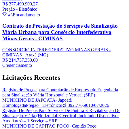
R$ 377.490.909,27
Pregão - Eletrônico
#3
Em andamento
Contrato de Prestação de Serviços de Sinalização
Viária Urbana para Consórcio Interfederativo
Minas Gerais - CIMINAS
CONSORCIO INTERFEDERATIVO MINAS GERAIS -
CIMINAS
· Araxá
(MG)
R$ 214.737.330,00
Credenciamento
Licitações
Recentes
Registro de Preços para Contratação de Empresa de Engenharia
para Sinalização Viária Horizontal e Vertical (SRP)
MUNICIPIO DE JAPOATA
· Japoatã
Homologada
Pregão - Eletrônico
R$ 392.776,90
10/07/2026
Registro De Preços Para Serviços De Pintura E Revitalização De
Sinalização Viária (Horizontal E Vertical, Incluindo Dispositivos
Auxiliares) – 1 Serviço – SRP
MUNICIPIO DE CAPITAO POCO
· Capitão Poço