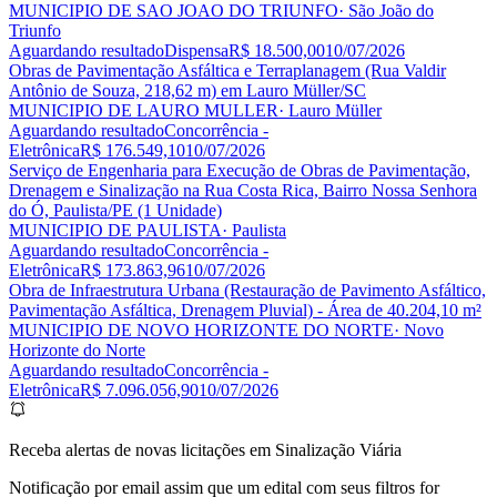
MUNICIPIO DE SAO JOAO DO TRIUNFO
· São João do
Triunfo
Aguardando resultado
Dispensa
R$ 18.500,00
10/07/2026
Obras de Pavimentação Asfáltica e Terraplanagem (Rua Valdir
Antônio de Souza, 218,62 m) em Lauro Müller/SC
MUNICIPIO DE LAURO MULLER
· Lauro Müller
Aguardando resultado
Concorrência -
Eletrônica
R$ 176.549,10
10/07/2026
Serviço de Engenharia para Execução de Obras de Pavimentação,
Drenagem e Sinalização na Rua Costa Rica, Bairro Nossa Senhora
do Ó, Paulista/PE (1 Unidade)
MUNICIPIO DE PAULISTA
· Paulista
Aguardando resultado
Concorrência -
Eletrônica
R$ 173.863,96
10/07/2026
Obra de Infraestrutura Urbana (Restauração de Pavimento Asfáltico,
Pavimentação Asfáltica, Drenagem Pluvial) - Área de 40.204,10 m²
MUNICIPIO DE NOVO HORIZONTE DO NORTE
· Novo
Horizonte do Norte
Aguardando resultado
Concorrência -
Eletrônica
R$ 7.096.056,90
10/07/2026
Receba alertas de novas licitações em Sinalização Viária
Notificação por email assim que um edital com seus filtros for