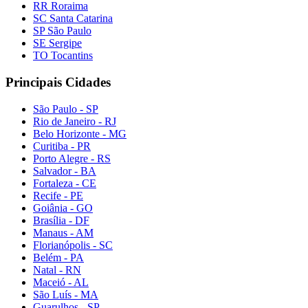
RR Roraima
SC Santa Catarina
SP São Paulo
SE Sergipe
TO Tocantins
Principais Cidades
São Paulo - SP
Rio de Janeiro - RJ
Belo Horizonte - MG
Curitiba - PR
Porto Alegre - RS
Salvador - BA
Fortaleza - CE
Recife - PE
Goiânia - GO
Brasília - DF
Manaus - AM
Florianópolis - SC
Belém - PA
Natal - RN
Maceió - AL
São Luís - MA
Guarulhos - SP