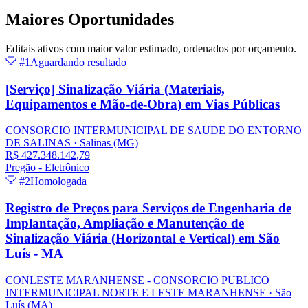
Maiores
Oportunidades
Editais ativos com maior valor estimado, ordenados por orçamento.
#1
Aguardando resultado
[Serviço] Sinalização Viária (Materiais,
Equipamentos e Mão-de-Obra) em Vias Públicas
CONSORCIO INTERMUNICIPAL DE SAUDE DO ENTORNO
DE SALINAS
· Salinas
(MG)
R$ 427.348.142,79
Pregão - Eletrônico
#2
Homologada
Registro de Preços para Serviços de Engenharia de
Implantação, Ampliação e Manutenção de
Sinalização Viária (Horizontal e Vertical) em São
Luís - MA
CONLESTE MARANHENSE - CONSORCIO PUBLICO
INTERMUNICIPAL NORTE E LESTE MARANHENSE
· São
Luís
(MA)