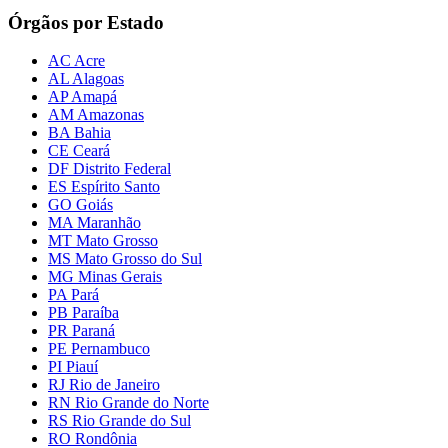
Órgãos por Estado
AC Acre
AL Alagoas
AP Amapá
AM Amazonas
BA Bahia
CE Ceará
DF Distrito Federal
ES Espírito Santo
GO Goiás
MA Maranhão
MT Mato Grosso
MS Mato Grosso do Sul
MG Minas Gerais
PA Pará
PB Paraíba
PR Paraná
PE Pernambuco
PI Piauí
RJ Rio de Janeiro
RN Rio Grande do Norte
RS Rio Grande do Sul
RO Rondônia