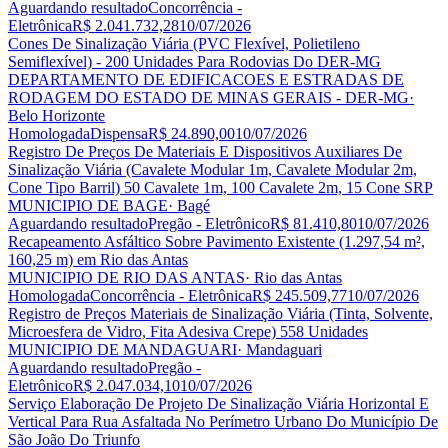
Aguardando resultado
Concorrência -
Eletrônica
R$ 2.041.732,28
10/07/2026
Cones De Sinalização Viária (PVC Flexível, Polietileno
Semiflexível) - 200 Unidades Para Rodovias Do DER-MG
DEPARTAMENTO DE EDIFICACOES E ESTRADAS DE
RODAGEM DO ESTADO DE MINAS GERAIS - DER-MG
·
Belo Horizonte
Homologada
Dispensa
R$ 24.890,00
10/07/2026
Registro De Preços De Materiais E Dispositivos Auxiliares De
Sinalização Viária (Cavalete Modular 1m, Cavalete Modular 2m,
Cone Tipo Barril) 50 Cavalete 1m, 100 Cavalete 2m, 15 Cone SRP
MUNICIPIO DE BAGE
· Bagé
Aguardando resultado
Pregão - Eletrônico
R$ 81.410,80
10/07/2026
Recapeamento Asfáltico Sobre Pavimento Existente (1.297,54 m²,
160,25 m) em Rio das Antas
MUNICIPIO DE RIO DAS ANTAS
· Rio das Antas
Homologada
Concorrência - Eletrônica
R$ 245.509,77
10/07/2026
Registro de Preços Materiais de Sinalização Viária (Tinta, Solvente,
Microesfera de Vidro, Fita Adesiva Crepe) 558 Unidades
MUNICIPIO DE MANDAGUARI
· Mandaguari
Aguardando resultado
Pregão -
Eletrônico
R$ 2.047.034,10
10/07/2026
Serviço Elaboração De Projeto De Sinalização Viária Horizontal E
Vertical Para Rua Asfaltada No Perímetro Urbano Do Município De
São João Do Triunfo