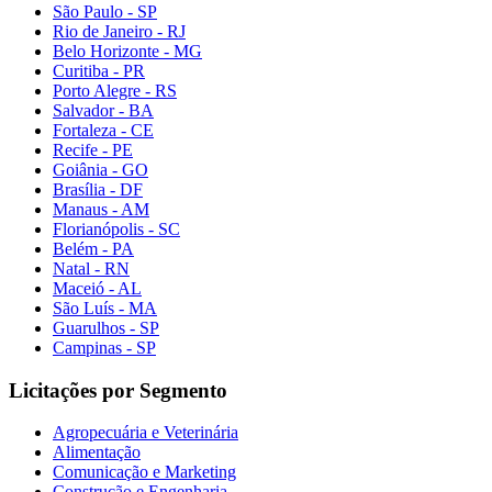
São Paulo - SP
Rio de Janeiro - RJ
Belo Horizonte - MG
Curitiba - PR
Porto Alegre - RS
Salvador - BA
Fortaleza - CE
Recife - PE
Goiânia - GO
Brasília - DF
Manaus - AM
Florianópolis - SC
Belém - PA
Natal - RN
Maceió - AL
São Luís - MA
Guarulhos - SP
Campinas - SP
Licitações por Segmento
Agropecuária e Veterinária
Alimentação
Comunicação e Marketing
Construção e Engenharia