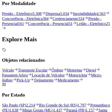
Por Modalidade
Pregão - Eletrônico
5.308
Dispensa
5.034
Inexigibilidade
4.563
Concorrência - Eletrônica
384
Credenciamento
324
Pregão -
Presencial
161
Concorrência - Presencial
31
Leilão - Eletrônico
25
Explore
Mais
Objetos relacionados
Veículo
Transporte Escolar
Ônibus
Motorista
Diesel
Passagem Aérea
Locação de Veículos
Motocicleta
Micro-
ônibus
Pick-Up
Treinamento
Medicamento
Por Estado
São Paulo (SP)
2.214
Rio Grande do Sul (RS)
1.797
Pernambuco
(PE)
1.638
Minas Gerais (MG)
1.437
Paraná (PR)
1.157
Santa