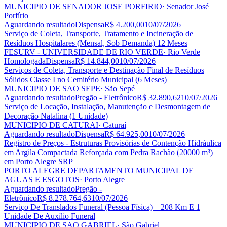
MUNICIPIO DE SENADOR JOSE PORFIRIO
· Senador José
Porfírio
Aguardando resultado
Dispensa
R$ 4.200,00
10/07/2026
Serviço de Coleta, Transporte, Tratamento e Incineração de
Resíduos Hospitalares (Mensal, Sob Demanda) 12 Meses
FESURV - UNIVERSIDADE DE RIO VERDE
· Rio Verde
Homologada
Dispensa
R$ 14.844,00
10/07/2026
Serviços de Coleta, Transporte e Destinação Final de Resíduos
Sólidos Classe I no Cemitério Municipal (6 Meses)
MUNICIPIO DE SAO SEPE
· São Sepé
Aguardando resultado
Pregão - Eletrônico
R$ 32.890,62
10/07/2026
Serviço de Locação, Instalação, Manutenção e Desmontagem de
Decoração Natalina (1 Unidade)
MUNICIPIO DE CATURAI
· Caturaí
Aguardando resultado
Dispensa
R$ 64.925,00
10/07/2026
Registro de Preços - Estruturas Provisórias de Contenção Hidráulica
em Argila Compactada Reforçada com Pedra Rachão (20000 m³)
em Porto Alegre SRP
PORTO ALEGRE DEPARTAMENTO MUNICIPAL DE
AGUAS E ESGOTOS
· Porto Alegre
Aguardando resultado
Pregão -
Eletrônico
R$ 8.278.764,63
10/07/2026
Serviço De Translados Funeral (Pessoa Física) – 208 Km E 1
Unidade De Auxílio Funeral
MUNICIPIO DE SAO GABRIEL
· São Gabriel