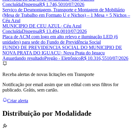
Concluída
Dispensa
R$ 1.746,50
10/07/2026
Serviço de Desmontagem, Transporte e Montagem de Mobiliário
(Mesa de Trabalho em Formato U e Nichos) – 1 Mesa + 5 Nichos –
Céu Azul
MUNICIPIO DE CEU AZUL
· Céu Azul
Concluída
Dispensa
R$ 13.494,00
10/07/2026
Placa de ACM com logo em alto relevo e iluminação LED (6
unidades) para sede do Fundo de Previdência Social
FUNDO DE PREVIDENCIA SOCIAL DO MUNICIPIO DE
NOVA PRATA DO IGUACU
· Nova Prata do Iguaçu
Aguardando resultado
Pregão - Eletrônico
R$ 10.316,55
10/07/2026
Receba alertas de novas licitações em Transporte
Notificação por email assim que um edital com seus filtros for
publicado. Grátis, sem cartão.
Criar alerta
Distribuição por
Modalidade