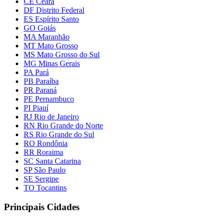
CE Ceará
DF Distrito Federal
ES Espírito Santo
GO Goiás
MA Maranhão
MT Mato Grosso
MS Mato Grosso do Sul
MG Minas Gerais
PA Pará
PB Paraíba
PR Paraná
PE Pernambuco
PI Piauí
RJ Rio de Janeiro
RN Rio Grande do Norte
RS Rio Grande do Sul
RO Rondônia
RR Roraima
SC Santa Catarina
SP São Paulo
SE Sergipe
TO Tocantins
Principais Cidades