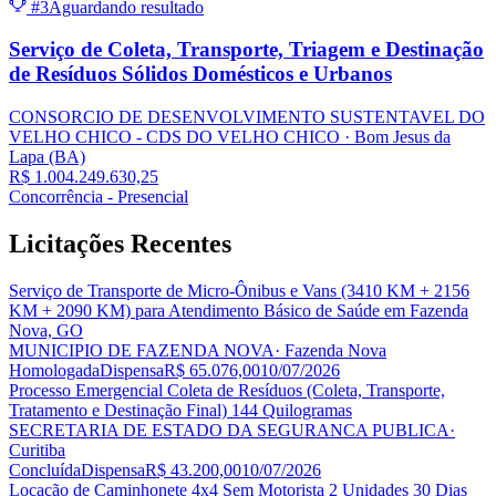
#3
Aguardando resultado
Serviço de Coleta, Transporte, Triagem e Destinação
de Resíduos Sólidos Domésticos e Urbanos
CONSORCIO DE DESENVOLVIMENTO SUSTENTAVEL DO
VELHO CHICO - CDS DO VELHO CHICO
· Bom Jesus da
Lapa
(BA)
R$ 1.004.249.630,25
Concorrência - Presencial
Licitações
Recentes
Serviço de Transporte de Micro-Ônibus e Vans (3410 KM + 2156
KM + 2090 KM) para Atendimento Básico de Saúde em Fazenda
Nova, GO
MUNICIPIO DE FAZENDA NOVA
· Fazenda Nova
Homologada
Dispensa
R$ 65.076,00
10/07/2026
Processo Emergencial Coleta de Resíduos (Coleta, Transporte,
Tratamento e Destinação Final) 144 Quilogramas
SECRETARIA DE ESTADO DA SEGURANCA PUBLICA
·
Curitiba
Concluída
Dispensa
R$ 43.200,00
10/07/2026
Locação de Caminhonete 4x4 Sem Motorista 2 Unidades 30 Dias