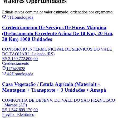
Maiores
Oportunidades
Editais ativos com maior valor estimado, ordenados por orçamento.
#1
Homologada
Credenciamento De Serviços De Horas Máquina
(Deslocamento Excedente Acima De 10 Km, 20 Km,
30 Km) 1000 Unidades
CONSORCIO INTERMUNICIPAL DE SERVICOS DO VALE
DO TAQUARI
· Lajeado
(RS)
R$ 2.150.772.800,00
Credenciamento
17/04/2028
#2
Homologada
Casa Vegetação / Estufa Agrícola (Material) +
Montagem + Transporte + 3 Unidades + Amapá
COMPANHIA DE DESENV. DO VALE DO SAO FRANCISCO
· Macapá
(AP)
R$ 1.547.609.170,00
Pregão - Eletrônico