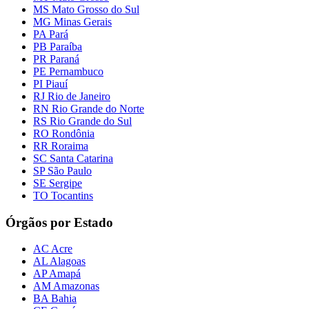
MS Mato Grosso do Sul
MG Minas Gerais
PA Pará
PB Paraíba
PR Paraná
PE Pernambuco
PI Piauí
RJ Rio de Janeiro
RN Rio Grande do Norte
RS Rio Grande do Sul
RO Rondônia
RR Roraima
SC Santa Catarina
SP São Paulo
SE Sergipe
TO Tocantins
Órgãos por Estado
AC Acre
AL Alagoas
AP Amapá
AM Amazonas
BA Bahia