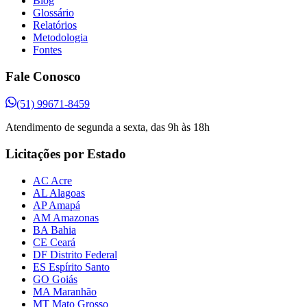
Blog
Glossário
Relatórios
Metodologia
Fontes
Fale Conosco
(51) 99671-8459
Atendimento de segunda a sexta, das 9h às 18h
Licitações por Estado
AC Acre
AL Alagoas
AP Amapá
AM Amazonas
BA Bahia
CE Ceará
DF Distrito Federal
ES Espírito Santo
GO Goiás
MA Maranhão
MT Mato Grosso