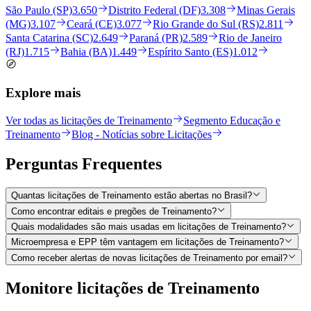
São Paulo (SP)
3.650
Distrito Federal (DF)
3.308
Minas Gerais
(MG)
3.107
Ceará (CE)
3.077
Rio Grande do Sul (RS)
2.811
Santa Catarina (SC)
2.649
Paraná (PR)
2.589
Rio de Janeiro
(RJ)
1.715
Bahia (BA)
1.449
Espírito Santo (ES)
1.012
Explore mais
Ver todas as licitações de Treinamento
Segmento Educação e
Treinamento
Blog - Notícias sobre Licitações
Perguntas
Frequentes
Quantas licitações de Treinamento estão abertas no Brasil?
Como encontrar editais e pregões de Treinamento?
Quais modalidades são mais usadas em licitações de Treinamento?
Microempresa e EPP têm vantagem em licitações de Treinamento?
Como receber alertas de novas licitações de Treinamento por email?
Monitore licitações de Treinamento