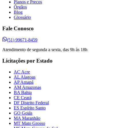
Planos e Preços
Órgãos
Blog
Glossário
Fale Conosco
(51) 99671-8459
Atendimento de segunda a sexta, das 9h às 18h
Licitações por Estado
AC Acre
AL Alagoas
AP Amapá
AM Amazonas
BA Bahia
CE Ceará
DF Distrito Federal
ES Espírito Santo
GO Goiás
MA Maranhão
MT Mato Grosso