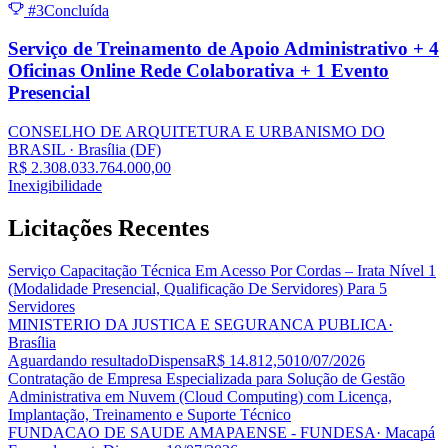
#3
Concluída
Serviço de Treinamento de Apoio Administrativo + 4
Oficinas Online Rede Colaborativa + 1 Evento
Presencial
CONSELHO DE ARQUITETURA E URBANISMO DO
BRASIL
· Brasília
(DF)
R$ 2.308.033.764.000,00
Inexigibilidade
Licitações
Recentes
Serviço Capacitação Técnica Em Acesso Por Cordas – Irata Nível 1
(Modalidade Presencial, Qualificação De Servidores) Para 5
Servidores
MINISTERIO DA JUSTICA E SEGURANCA PUBLICA
·
Brasília
Aguardando resultado
Dispensa
R$ 14.812,50
10/07/2026
Contratação de Empresa Especializada para Solução de Gestão
Administrativa em Nuvem (Cloud Computing) com Licença,
Implantação, Treinamento e Suporte Técnico
FUNDACAO DE SAUDE AMAPAENSE - FUNDESA
· Macapá