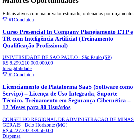
Maiores
Oportunidades
Editais ativos com maior valor estimado, ordenados por orçamento.
#1
Concluída
Curso Presencial In Company Planejamento ETP e
TR com Inteligência Artificial (Treinamento
Qualificação Profissional)
UNIVERSIDADE DE SAO PAULO
· São Paulo
(SP)
R$ 8.299.210.000.000,00
Inexigibilidade
#2
Concluída
Licenciamento de Plataforma SaaS (Software como
Serviço) – Licença de Uso Integrada, Suporte
Técnico, Treinamento em Segurança Cibernética –
12 Meses para 80 Usuários
CONSELHO REGIONAL DE ADMINISTRACAO DE MINAS
GERAIS
· Belo Horizonte
(MG)
R$ 4.227.392.338.560,00
Dispensa