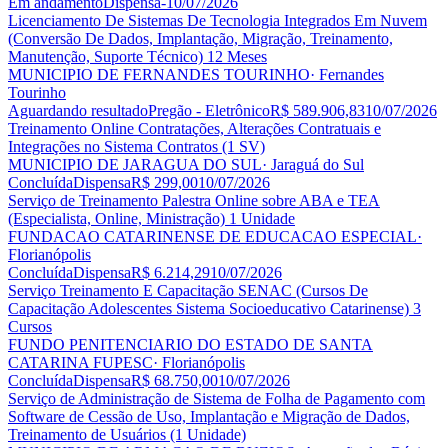
Em andamento
Dispensa
-
10/07/2026
Licenciamento De Sistemas De Tecnologia Integrados Em Nuvem
(Conversão De Dados, Implantação, Migração, Treinamento,
Manutenção, Suporte Técnico) 12 Meses
MUNICIPIO DE FERNANDES TOURINHO
· Fernandes
Tourinho
Aguardando resultado
Pregão - Eletrônico
R$ 589.906,83
10/07/2026
Treinamento Online Contratações, Alterações Contratuais e
Integrações no Sistema Contratos (1 SV)
MUNICIPIO DE JARAGUA DO SUL
· Jaraguá do Sul
Concluída
Dispensa
R$ 299,00
10/07/2026
Serviço de Treinamento Palestra Online sobre ABA e TEA
(Especialista, Online, Ministração) 1 Unidade
FUNDACAO CATARINENSE DE EDUCACAO ESPECIAL
·
Florianópolis
Concluída
Dispensa
R$ 6.214,29
10/07/2026
Serviço Treinamento E Capacitação SENAC (Cursos De
Capacitação Adolescentes Sistema Socioeducativo Catarinense) 3
Cursos
FUNDO PENITENCIARIO DO ESTADO DE SANTA
CATARINA FUPESC
· Florianópolis
Concluída
Dispensa
R$ 68.750,00
10/07/2026
Serviço de Administração de Sistema de Folha de Pagamento com
Software de Cessão de Uso, Implantação e Migração de Dados,
Treinamento de Usuários (1 Unidade)