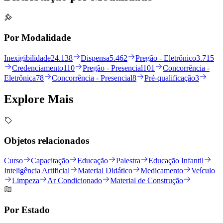
Por Modalidade
Inexigibilidade
24.138
Dispensa
5.462
Pregão - Eletrônico
3.715
Credenciamento
110
Pregão - Presencial
101
Concorrência -
Eletrônica
78
Concorrência - Presencial
8
Pré-qualificação
3
Explore
Mais
Objetos relacionados
Curso
Capacitação
Educação
Palestra
Educação Infantil
Inteligência Artificial
Material Didático
Medicamento
Veículo
Limpeza
Ar Condicionado
Material de Construção
Por Estado