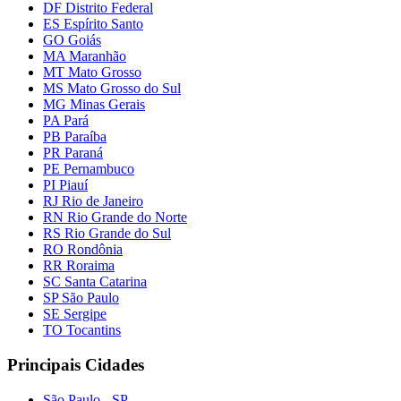
DF Distrito Federal
ES Espírito Santo
GO Goiás
MA Maranhão
MT Mato Grosso
MS Mato Grosso do Sul
MG Minas Gerais
PA Pará
PB Paraíba
PR Paraná
PE Pernambuco
PI Piauí
RJ Rio de Janeiro
RN Rio Grande do Norte
RS Rio Grande do Sul
RO Rondônia
RR Roraima
SC Santa Catarina
SP São Paulo
SE Sergipe
TO Tocantins
Principais Cidades
São Paulo - SP