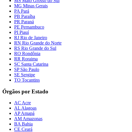
MS Mato Grosso do Sul
MG Minas Gerais
PA Pará
PB Paraíba
PR Paraná
PE Pernambuco
PI Piauí
RJ Rio de Janeiro
RN Rio Grande do Norte
RS Rio Grande do Sul
RO Rondônia
RR Roraima
SC Santa Catarina
SP São Paulo
SE Sergipe
TO Tocantins
Órgãos por Estado
AC Acre
AL Alagoas
AP Amapá
AM Amazonas
BA Bahia
CE Ceará