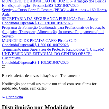
MUNICIPIO DE ARMACAO DE BUZIOS
· Armação dos Búzios
Em disputa
Pregão - Presencial
R$ 1,25
10/07/2026
Serviço – Curso Corte E Costura (PEBG) – 40 Alunos – 160 Horas-
Aula
SECRETARIA DA SEGURANCA PUBLICA
· Porto Alegre
Concluída
Dispensa
R$ 125.120,00
10/07/2026
Programa de Formação Continuada para Profissionais de Educação
(Logística, Transporte, Alimentação, Insumos e Equipamentos) – 1
Serviço
MUNICIPIO DE PICADA CAFE
· Picada Café
Concluída
Dispensa
R$ 1.500,00
10/07/2026
Treinamento para Supervisor de Proteção Radiológica (1 Unidade)
UNIVERSIDADE ESTADUAL DO CENTRO OESTE
·
Guarapuava
Concluída
Dispensa
R$ 1.109,50
10/07/2026
Receba alertas de novas licitações em Treinamento
Notificação por email assim que um edital com seus filtros for
publicado. Grátis, sem cartão.
Criar alerta
Distribuição por
Modalidade