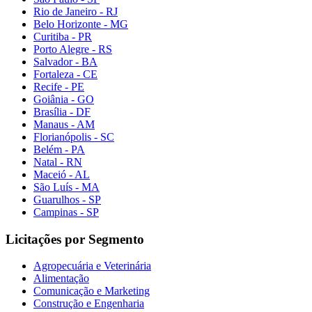
Rio de Janeiro - RJ
Belo Horizonte - MG
Curitiba - PR
Porto Alegre - RS
Salvador - BA
Fortaleza - CE
Recife - PE
Goiânia - GO
Brasília - DF
Manaus - AM
Florianópolis - SC
Belém - PA
Natal - RN
Maceió - AL
São Luís - MA
Guarulhos - SP
Campinas - SP
Licitações por Segmento
Agropecuária e Veterinária
Alimentação
Comunicação e Marketing
Construção e Engenharia