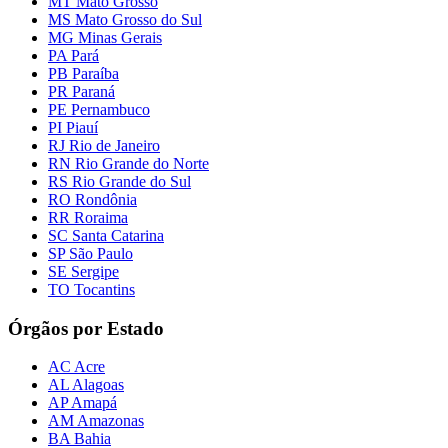
MT Mato Grosso
MS Mato Grosso do Sul
MG Minas Gerais
PA Pará
PB Paraíba
PR Paraná
PE Pernambuco
PI Piauí
RJ Rio de Janeiro
RN Rio Grande do Norte
RS Rio Grande do Sul
RO Rondônia
RR Roraima
SC Santa Catarina
SP São Paulo
SE Sergipe
TO Tocantins
Órgãos por Estado
AC Acre
AL Alagoas
AP Amapá
AM Amazonas
BA Bahia