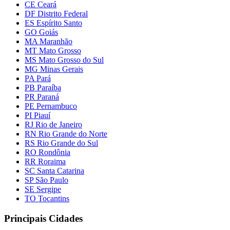
CE Ceará
DF Distrito Federal
ES Espírito Santo
GO Goiás
MA Maranhão
MT Mato Grosso
MS Mato Grosso do Sul
MG Minas Gerais
PA Pará
PB Paraíba
PR Paraná
PE Pernambuco
PI Piauí
RJ Rio de Janeiro
RN Rio Grande do Norte
RS Rio Grande do Sul
RO Rondônia
RR Roraima
SC Santa Catarina
SP São Paulo
SE Sergipe
TO Tocantins
Principais Cidades