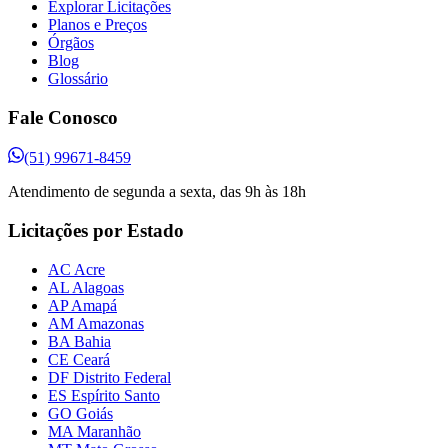
Explorar Licitações
Planos e Preços
Órgãos
Blog
Glossário
Fale Conosco
(51) 99671-8459
Atendimento de segunda a sexta, das 9h às 18h
Licitações por Estado
AC Acre
AL Alagoas
AP Amapá
AM Amazonas
BA Bahia
CE Ceará
DF Distrito Federal
ES Espírito Santo
GO Goiás
MA Maranhão