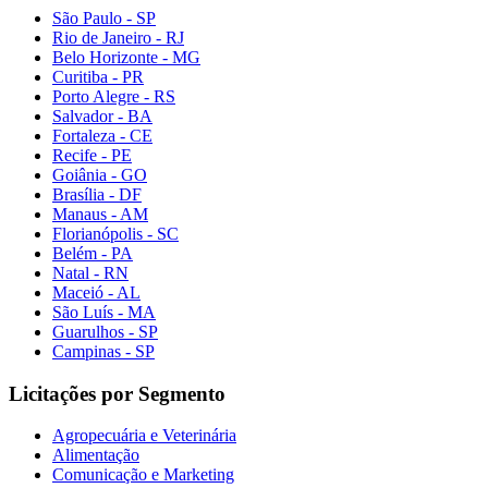
São Paulo - SP
Rio de Janeiro - RJ
Belo Horizonte - MG
Curitiba - PR
Porto Alegre - RS
Salvador - BA
Fortaleza - CE
Recife - PE
Goiânia - GO
Brasília - DF
Manaus - AM
Florianópolis - SC
Belém - PA
Natal - RN
Maceió - AL
São Luís - MA
Guarulhos - SP
Campinas - SP
Licitações por Segmento
Agropecuária e Veterinária
Alimentação
Comunicação e Marketing