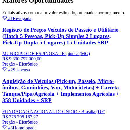
Maiores
Oportunidades
Editais ativos com maior valor estimado, ordenados por orçamento.
#1
Revogada
Registro de Preços Veículos de Passeio e Utilitário
(Hatch 5 Pessoas, Pick‑Up Simples 2 Lugares,
Pick‑Up Dupla 5 Lugares) 15 Unidades SRP
MUNICIPIO DE ESPINOSA
· Espinosa
(MG)
R$ 9.390.797.000,00
Pregão - Eletrônico
#2
Suspensa
Aquisição de Veículos (Pick-up, Passeio, Micro-
ônibus, Caminhões, Van, Motocicletas) + Carreta
Tanque/Pipa/Agrícola + Implementos Agrícolas +
358 Unidades + SRP
FUNDACAO NACIONAL DO INDIO
· Brasília
(DF)
R$ 278.708.167,27
Pregão - Eletrônico
#3
Homologada