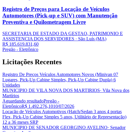
Registro de Preços para Locação de Veículos
Automotores (Pick-up e SUV) com Manutenção
Preventiva e Quilometragem Livre
SECRETARIA DE ESTADO DA GESTAO, PATRIMONIO E
ASSISTENCIA DOS SERVIDORES
· São Luís
(MA)
R$ 185.619.831,60
Pregão - Eletrônico
Licitações
Recentes
Registro De Preços Veículos Automotores Novos (Minivan 07
Lugares, Pick-Up Cabine Simples, Pick-Up Cabine Dupla) 6
Unidades
MUNICIPIO DE VILA NOVA DOS MARTIRIOS
· Vila Nova dos
Martírios
Aguardando resultado
Pregão -
Eletrônico
R$ 1.492.276,10
10/07/2026
Locação de Veículos Automotivos (Hatch/Sedan 3 anos 4 portas
Flex, Pick-Up Cabine Simples 5 anos, Utilitário de Representação)
12 a 36 meses SRP
MUNICIPIO DE SENADOR GEORGINO AVELINO
· Senador