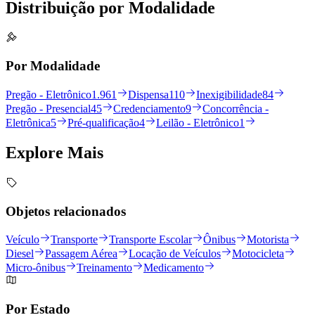
Distribuição por
Modalidade
Por Modalidade
Pregão - Eletrônico
1.961
Dispensa
110
Inexigibilidade
84
Pregão - Presencial
45
Credenciamento
9
Concorrência -
Eletrônica
5
Pré-qualificação
4
Leilão - Eletrônico
1
Explore
Mais
Objetos relacionados
Veículo
Transporte
Transporte Escolar
Ônibus
Motorista
Diesel
Passagem Aérea
Locação de Veículos
Motocicleta
Micro-ônibus
Treinamento
Medicamento
Por Estado