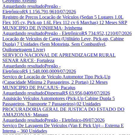
Georgino Avelino
Aguardando resultado
Pregão -
Eletrônico
R$ 1.156.791,96
10/07/2026
Registro de Preços Locação de Veículos (Sedan 5 Lugares 1.0L
Flex 105 cv, Pick-up 1.6L Flex 112 cv 6 Marchas) 12 Meses SRP
MUNICIPIO DE IVINHEMA
· Ivinhema
Aguardando resultado
Pregão - Eletrônico
R$ 734.952,12
10/07/2026
Locação de Veículos de Carga (Utilitário Leve, Pick-up, Cabine
Dupla) 7 Unidades (Sem Motorista, Sem Combustível,
Quilometragem Livre)
SERVICO NACIONAL DE APRENDIZAGEM RURAL
SENAR AR/CE
· Fortaleza
Aguardando resultado
Pregão -
Eletrônico
R$ 1.548.000,00
09/07/2026
Serviço de Locação de Veículo Automotor Tipo Pick-Up
(Capacidade Mínima 2 Passageiros, 2 Portas) 12 Meses
MUNICIPIO DE PACAJUS
· Pacajus
Aguardando resultado
Dispensa
R$ 63.956,04
09/07/2026
Aquisição Veículos Automotores (Pick-Up Cabine Dupla 5
Passageiros, Transporte 7 Passageiros) 02 Unidades
PROCURADORIA GERAL DE JUSTICA DO ESTADO DO
AMAZONAS
· Manaus
Aguardando resultado
Pregão - Eletrônico
-
09/07/2026
Serviço De Lavagem De Veículos (Van E Pick Up) – Externa E
Interna – 360 Unidades