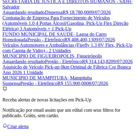
SECRETARIA DE JUSTICA E DIREITOS HUMANOS - SJDH
·
Salvador
Aguardando resultado
Dispensa
R$ 18.780,00
09/07/2026
Contratação de Empresa Para Fornecimento de Veículos
(Automóveis 1.0 4 Portas Álcool/Gasolina, Pick-Up Flex Direção
Elétrica) 3 Automóveis + 1 Pick-Up
FUNDO MUNICIPAL DE SAUDE
· Lagoa do Carro
Homologada
Pregão - Eletrônico
R$ 408.400,13
09/07/2026
Veículos Automotores e Ambulâncias (Firefly 1.3 8V Flex, Pick-Up
com Capota de Vidro) - 2 Unidades
MUNICIPIO DE FIGUEIROPOLIS
· Figueirópolis
Aguardando resultado
Pregão - Eletrônico
R$ 314.143,82
09/07/2026
Aquisição de Veículo Pick-up 0km Original de Fábrica Cor Branca
Ano 2026 1 Unidade
MUNICIPIO DE MAMPITUBA
· Mampituba
Suspensa
Pregão - Eletrônico
R$ 155.900,00
08/07/2026
Receba alertas de novas licitações em Pick-Up
Notificação por email assim que um edital com seus filtros for
publicado. Grátis, sem cartão.
Criar alerta