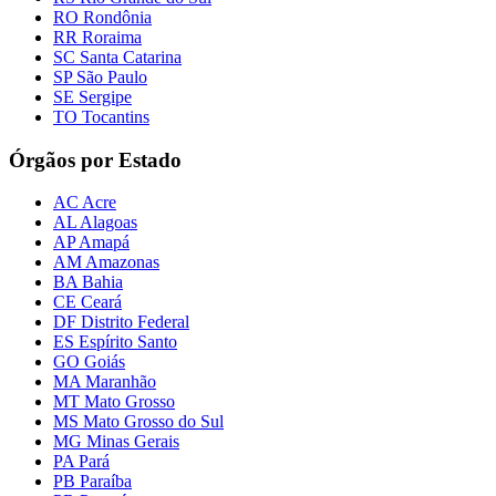
RO Rondônia
RR Roraima
SC Santa Catarina
SP São Paulo
SE Sergipe
TO Tocantins
Órgãos por Estado
AC Acre
AL Alagoas
AP Amapá
AM Amazonas
BA Bahia
CE Ceará
DF Distrito Federal
ES Espírito Santo
GO Goiás
MA Maranhão
MT Mato Grosso
MS Mato Grosso do Sul
MG Minas Gerais
PA Pará
PB Paraíba