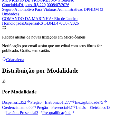
MUNICIPIO DE PROGRESSO
· Progresso
Concluída
Dispensa
R$ 220,00
08/07/2026
Seguro Automotivo Para Viaturas Administrativas DPHDM (3
Unidades)
COMANDO DA MARINHA
· Rio de Janeiro
Homologada
Dispensa
R$ 14.043,47
08/07/2026
Receba alertas de novas licitações em Micro-ônibus
Notificação por email assim que um edital com seus filtros for
publicado. Grátis, sem cartão.
Criar alerta
Distribuição por
Modalidade
Por Modalidade
Dispensa
1.352
Pregão - Eletrônico
1.277
Inexigibilidade
75
Credenciamento
56
Pregão - Presencial
42
Leilão - Eletrônico
13
Leilão - Presencial
3
Pré-qualificação
2