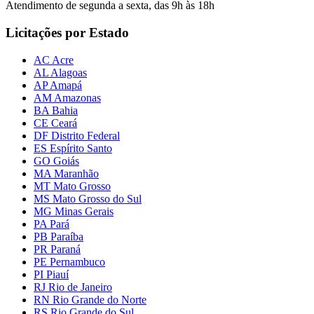
Atendimento de segunda a sexta, das 9h às 18h
Licitações por Estado
AC Acre
AL Alagoas
AP Amapá
AM Amazonas
BA Bahia
CE Ceará
DF Distrito Federal
ES Espírito Santo
GO Goiás
MA Maranhão
MT Mato Grosso
MS Mato Grosso do Sul
MG Minas Gerais
PA Pará
PB Paraíba
PR Paraná
PE Pernambuco
PI Piauí
RJ Rio de Janeiro
RN Rio Grande do Norte
RS Rio Grande do Sul