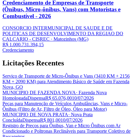
Credenciamento de Empresas de Transporte
(Ônibus, Micro-ônibus, Vans) com Motoristas e
Combustível - 2026
CONSORCIO INTERMUNICIPAL DE SAUDE E DE
POLITICAS DE DESENVOLVIMENTO DA REGIAO DO
CALCARIO - CISREC
· Matozinhos
(MG)
R$ 1.000.731.394,15
Credenciamento
Licitações
Recentes
Serviço de Transporte de Micro-Ônibus e Vans (3410 KM + 2156
KM + 2090 KM) para Atendimento Básico de Saúde em Fazenda
Nova, GO
MUNICIPIO DE FAZENDA NOVA
· Fazenda Nova
Homologada
Dispensa
R$ 65.076,00
10/07/2026
Peças para Manutenção de Veículos Ambulâncias, Vans e Micro-
Ônibus (Filtro de Ar, Filtro de Óleo, Óleo para Motor)
MUNICIPIO DE NOVA PRATA
· Nova Prata
Concluída
Dispensa
R$ 801,00
10/07/2026
Registro de Preços para Ônibus, Van e Micro Ônibus com Ar
Condicionado e Poltronas Reclináveis para Transporte Coletivo de
Passageiros