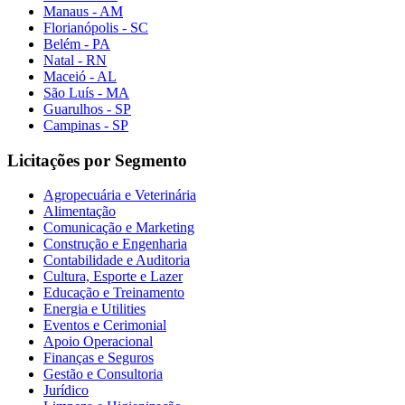
Manaus - AM
Florianópolis - SC
Belém - PA
Natal - RN
Maceió - AL
São Luís - MA
Guarulhos - SP
Campinas - SP
Licitações por Segmento
Agropecuária e Veterinária
Alimentação
Comunicação e Marketing
Construção e Engenharia
Contabilidade e Auditoria
Cultura, Esporte e Lazer
Educação e Treinamento
Energia e Utilities
Eventos e Cerimonial
Apoio Operacional
Finanças e Seguros
Gestão e Consultoria
Jurídico