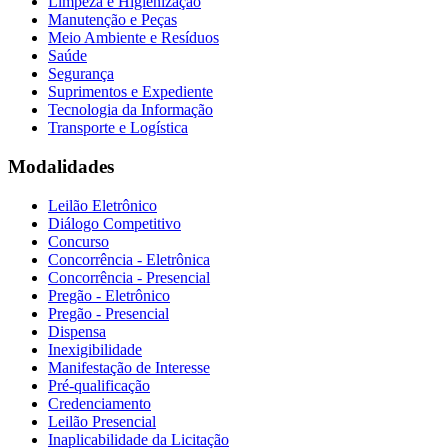
Limpeza e Higienização
Manutenção e Peças
Meio Ambiente e Resíduos
Saúde
Segurança
Suprimentos e Expediente
Tecnologia da Informação
Transporte e Logística
Modalidades
Leilão Eletrônico
Diálogo Competitivo
Concurso
Concorrência - Eletrônica
Concorrência - Presencial
Pregão - Eletrônico
Pregão - Presencial
Dispensa
Inexigibilidade
Manifestação de Interesse
Pré-qualificação
Credenciamento
Leilão Presencial
Inaplicabilidade da Licitação