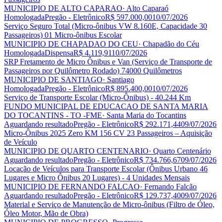
MUNICIPIO DE ALTO CAPARAO
· Alto Caparaó
Homologada
Pregão - Eletrônico
R$ 597.000,00
10/07/2026
Serviço Seguro Total (Micro-ônibus VW 8.160E, Capacidade 30
Passageiros) 01 Micro-ônibus Escolar
MUNICIPIO DE CHAPADAO DO CEU
· Chapadão do Céu
Homologada
Dispensa
R$ 4.119,91
10/07/2026
SRP Fretamento de Micro Ônibus e Van (Serviço de Transporte de
Passageiros por Quilômetro Rodado) 74000 Quilômetros
MUNICIPIO DE SANTIAGO
· Santiago
Homologada
Pregão - Eletrônico
R$ 895.400,00
10/07/2026
Serviço de Transporte Escolar (Micro-Ônibus) - 40.244 Km
FUNDO MUNICIPAL DE EDUCACAO DE SANTA MARIA
DO TOCANTINS - TO -FME
· Santa Maria do Tocantins
Aguardando resultado
Pregão - Eletrônico
R$ 292.171,44
09/07/2026
Micro-Ônibus 2025 Zero KM 156 CV 23 Passageiros – Aquisição
de Veículo
MUNICIPIO DE QUARTO CENTENARIO
· Quarto Centenário
Aguardando resultado
Pregão - Eletrônico
R$ 734.766,67
09/07/2026
Locação de Veículos para Transporte Escolar (Ônibus Urbano 46
Lugares e Micro Ônibus 20 Lugares) - 4 Unidades Mensais
MUNICIPIO DE FERNANDO FALCAO
· Fernando Falcão
Aguardando resultado
Pregão - Eletrônico
R$ 129.737,40
09/07/2026
Material e Serviço de Manutenção de Micro-ônibus (Filtro de Óleo,
Óleo Motor, Mão de Obra)