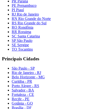
PR Paraná
PE Pernambuco
PI Piauí
RJ Rio de Janeiro
RN Rio Grande do Norte
RS Rio Grande do Sul
RO Rondônia
RR Roraima
SC Santa Catarina
SP São Paulo
SE Sergipe
TO Tocantins
Principais Cidades
São Paulo - SP
Rio de Janeiro - RJ
Belo Horizonte - MG
Curitiba - PR
Porto Alegre - RS
Salvador - BA
Fortaleza - CE
Recife - PE
Goiânia - GO
Brasília - DF