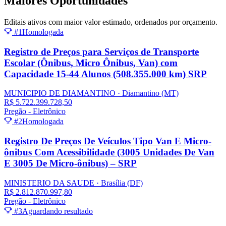
Maiores
Oportunidades
Editais ativos com maior valor estimado, ordenados por orçamento.
#1
Homologada
Registro de Preços para Serviços de Transporte
Escolar (Ônibus, Micro Ônibus, Van) com
Capacidade 15-44 Alunos (508.355.000 km) SRP
MUNICIPIO DE DIAMANTINO
· Diamantino
(MT)
R$ 5.722.399.728,50
Pregão - Eletrônico
#2
Homologada
Registro De Preços De Veículos Tipo Van E Micro-
ônibus Com Acessibilidade (3005 Unidades De Van
E 3005 De Micro-ônibus) – SRP
MINISTERIO DA SAUDE
· Brasília
(DF)
R$ 2.812.870.997,80
Pregão - Eletrônico
#3
Aguardando resultado