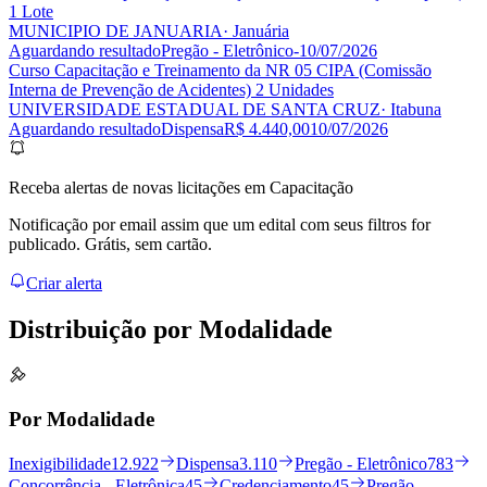
1 Lote
MUNICIPIO DE JANUARIA
· Januária
Aguardando resultado
Pregão - Eletrônico
-
10/07/2026
Curso Capacitação e Treinamento da NR 05 CIPA (Comissão
Interna de Prevenção de Acidentes) 2 Unidades
UNIVERSIDADE ESTADUAL DE SANTA CRUZ
· Itabuna
Aguardando resultado
Dispensa
R$ 4.440,00
10/07/2026
Receba alertas de novas licitações em Capacitação
Notificação por email assim que um edital com seus filtros for
publicado. Grátis, sem cartão.
Criar alerta
Distribuição por
Modalidade
Por Modalidade
Inexigibilidade
12.922
Dispensa
3.110
Pregão - Eletrônico
783
Concorrência - Eletrônica
45
Credenciamento
45
Pregão -