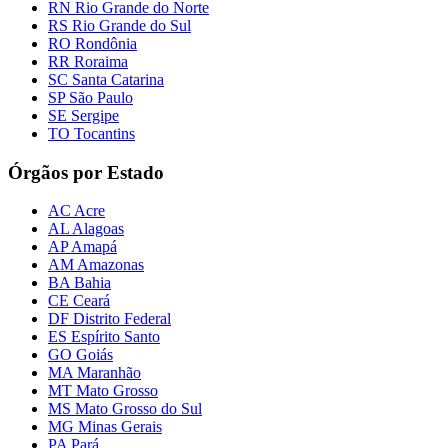
RN Rio Grande do Norte
RS Rio Grande do Sul
RO Rondônia
RR Roraima
SC Santa Catarina
SP São Paulo
SE Sergipe
TO Tocantins
Órgãos por Estado
AC Acre
AL Alagoas
AP Amapá
AM Amazonas
BA Bahia
CE Ceará
DF Distrito Federal
ES Espírito Santo
GO Goiás
MA Maranhão
MT Mato Grosso
MS Mato Grosso do Sul
MG Minas Gerais
PA Pará