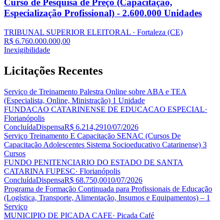
Curso de Pesquisa de Preço (Capacitação,
Especialização Profissional) - 2.600.000 Unidades
TRIBUNAL SUPERIOR ELEITORAL
· Fortaleza
(CE)
R$ 6.760.000.000,00
Inexigibilidade
Licitações
Recentes
Serviço de Treinamento Palestra Online sobre ABA e TEA
(Especialista, Online, Ministração) 1 Unidade
FUNDACAO CATARINENSE DE EDUCACAO ESPECIAL
·
Florianópolis
Concluída
Dispensa
R$ 6.214,29
10/07/2026
Serviço Treinamento E Capacitação SENAC (Cursos De
Capacitação Adolescentes Sistema Socioeducativo Catarinense) 3
Cursos
FUNDO PENITENCIARIO DO ESTADO DE SANTA
CATARINA FUPESC
· Florianópolis
Concluída
Dispensa
R$ 68.750,00
10/07/2026
Programa de Formação Continuada para Profissionais de Educação
(Logística, Transporte, Alimentação, Insumos e Equipamentos) – 1
Serviço
MUNICIPIO DE PICADA CAFE
· Picada Café