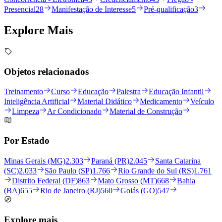
Presencial
28
Manifestação de Interesse
5
Pré-qualificação
3
Explore
Mais
Objetos relacionados
Treinamento
Curso
Educação
Palestra
Educação Infantil
Inteligência Artificial
Material Didático
Medicamento
Veículo
Limpeza
Ar Condicionado
Material de Construção
Por Estado
Minas Gerais (MG)
2.303
Paraná (PR)
2.045
Santa Catarina
(SC)
2.033
São Paulo (SP)
1.766
Rio Grande do Sul (RS)
1.761
Distrito Federal (DF)
863
Mato Grosso (MT)
668
Bahia
(BA)
655
Rio de Janeiro (RJ)
560
Goiás (GO)
547
Explore mais