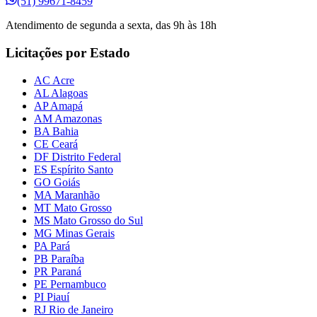
(51) 99671-8459
Atendimento de segunda a sexta, das 9h às 18h
Licitações por Estado
AC Acre
AL Alagoas
AP Amapá
AM Amazonas
BA Bahia
CE Ceará
DF Distrito Federal
ES Espírito Santo
GO Goiás
MA Maranhão
MT Mato Grosso
MS Mato Grosso do Sul
MG Minas Gerais
PA Pará
PB Paraíba
PR Paraná
PE Pernambuco
PI Piauí
RJ Rio de Janeiro