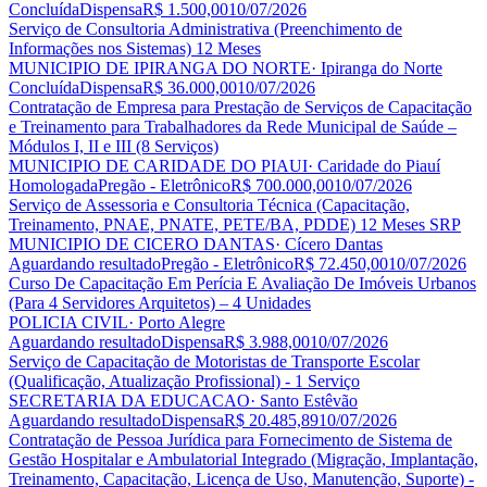
Concluída
Dispensa
R$ 1.500,00
10/07/2026
Serviço de Consultoria Administrativa (Preenchimento de
Informações nos Sistemas) 12 Meses
MUNICIPIO DE IPIRANGA DO NORTE
· Ipiranga do Norte
Concluída
Dispensa
R$ 36.000,00
10/07/2026
Contratação de Empresa para Prestação de Serviços de Capacitação
e Treinamento para Trabalhadores da Rede Municipal de Saúde –
Módulos I, II e III (8 Serviços)
MUNICIPIO DE CARIDADE DO PIAUI
· Caridade do Piauí
Homologada
Pregão - Eletrônico
R$ 700.000,00
10/07/2026
Serviço de Assessoria e Consultoria Técnica (Capacitação,
Treinamento, PNAE, PNATE, PETE/BA, PDDE) 12 Meses SRP
MUNICIPIO DE CICERO DANTAS
· Cícero Dantas
Aguardando resultado
Pregão - Eletrônico
R$ 72.450,00
10/07/2026
Curso De Capacitação Em Perícia E Avaliação De Imóveis Urbanos
(Para 4 Servidores Arquitetos) – 4 Unidades
POLICIA CIVIL
· Porto Alegre
Aguardando resultado
Dispensa
R$ 3.988,00
10/07/2026
Serviço de Capacitação de Motoristas de Transporte Escolar
(Qualificação, Atualização Profissional) - 1 Serviço
SECRETARIA DA EDUCACAO
· Santo Estêvão
Aguardando resultado
Dispensa
R$ 20.485,89
10/07/2026
Contratação de Pessoa Jurídica para Fornecimento de Sistema de
Gestão Hospitalar e Ambulatorial Integrado (Migração, Implantação,
Treinamento, Capacitação, Licença de Uso, Manutenção, Suporte) -