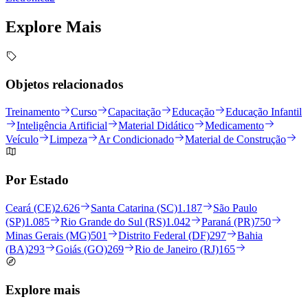
Explore
Mais
Objetos relacionados
Treinamento
Curso
Capacitação
Educação
Educação Infantil
Inteligência Artificial
Material Didático
Medicamento
Veículo
Limpeza
Ar Condicionado
Material de Construção
Por Estado
Ceará (CE)
2.626
Santa Catarina (SC)
1.187
São Paulo
(SP)
1.085
Rio Grande do Sul (RS)
1.042
Paraná (PR)
750
Minas Gerais (MG)
501
Distrito Federal (DF)
297
Bahia
(BA)
293
Goiás (GO)
269
Rio de Janeiro (RJ)
165
Explore mais