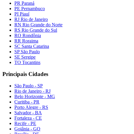
PR Paraná
PE Pernambuco
PI Piauí
RJ Rio de Janeiro
RN Rio Grande do Norte
RS Rio Grande do Sul
RO Rondônia
RR Roraima
SC Santa Catarina
SP São Paulo
SE Sergipe
TO Tocantins
Principais Cidades
São Paulo - SP
Rio de Janeiro - RJ
Belo Horizonte - MG
Curitiba - PR
Porto Alegre - RS
Salvador - BA
Fortaleza - CE
Recife - PE
Goiânia - GO