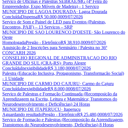
Serviço de Oficinas e Palestras SEBRAE/MG (4ª Feira do
Empreendedor, Expo Móveis de Madeira) - 1 Serviço
MUNICIPIO DE LAGOA DOURADA
· Lagoa Dourada
Concluída
Dispensa
R$ 50.000,00
09/07/2026
Serviço de Som e Painel de LED para Eventos (Palestras,
Encontros, PAIF) – 13 Serviços – SRP
MUNICIPIO DE SAO LOURENCO D'OESTE
· São Lourenço do
Oeste
Homologada
Pregão - Eletrônico
R$ 38.910,00
09/07/2026
Aquisição de 2 Inscrições para Seminário / Palestra no 36º
CONCARH 2026
CONSELHO REGIONAL DE ADMINISTRACAO DO RIO
GRANDE DO SUL (CRA-RS)
· Porto Alegre
Concluída
Inexigibilidade
R$ 3.180,00
08/07/2026
Palestra (Educação Inclusiva, Protagonismo, Transformação Social)
- 1 Unidade
MUNICIPIO DE CARMO DO CAJURU
· Carmo do Cajuru
Concluída
Inexigibilidade
R$ 8.000,00
08/07/2026
Serviço de Palestras e Formação Continuada (Recomposição da
Aprendizagem na Escrita, Leitura e Matemática; Transtornos do
Neurodesenvolvimento e Deficiências) 24 Horas
MUNICIPIO DE ITAPERUCU
· Itaperuçu
Aguardando resultado
Pregão - Eletrônico
R$ 25.480,00
08/07/2026
Serviço de Formação e Palestras (Recomposição da Aprendizagem,
Transtornos do Neurodesenvolvimento, Deficiências) 8 Horas