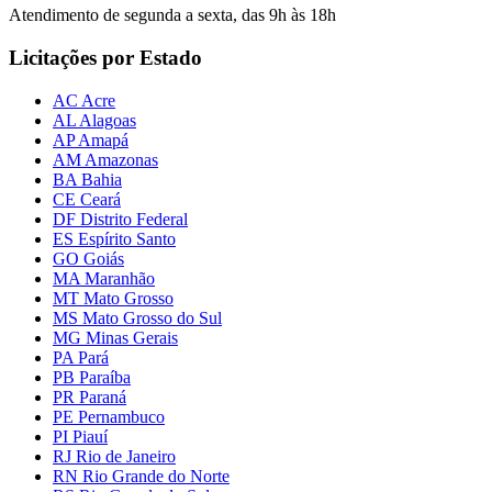
Atendimento de segunda a sexta, das 9h às 18h
Licitações por Estado
AC Acre
AL Alagoas
AP Amapá
AM Amazonas
BA Bahia
CE Ceará
DF Distrito Federal
ES Espírito Santo
GO Goiás
MA Maranhão
MT Mato Grosso
MS Mato Grosso do Sul
MG Minas Gerais
PA Pará
PB Paraíba
PR Paraná
PE Pernambuco
PI Piauí
RJ Rio de Janeiro
RN Rio Grande do Norte