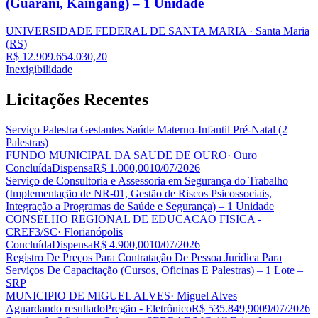
(Guarani, Kaingang) – 1 Unidade
UNIVERSIDADE FEDERAL DE SANTA MARIA
· Santa Maria
(RS)
R$ 12.909.654.030,20
Inexigibilidade
Licitações
Recentes
Serviço Palestra Gestantes Saúde Materno-Infantil Pré-Natal (2
Palestras)
FUNDO MUNICIPAL DA SAUDE DE OURO
· Ouro
Concluída
Dispensa
R$ 1.000,00
10/07/2026
Serviço de Consultoria e Assessoria em Segurança do Trabalho
(Implementação de NR-01, Gestão de Riscos Psicossociais,
Integração a Programas de Saúde e Segurança) – 1 Unidade
CONSELHO REGIONAL DE EDUCACAO FISICA -
CREF3/SC
· Florianópolis
Concluída
Dispensa
R$ 4.900,00
10/07/2026
Registro De Preços Para Contratação De Pessoa Jurídica Para
Serviços De Capacitação (Cursos, Oficinas E Palestras) – 1 Lote –
SRP
MUNICIPIO DE MIGUEL ALVES
· Miguel Alves
Aguardando resultado
Pregão - Eletrônico
R$ 535.849,90
09/07/2026