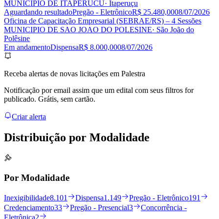
MUNICIPIO DE ITAPERUCU
· Itaperuçu
Aguardando resultado
Pregão - Eletrônico
R$ 25.480,00
08/07/2026
Oficina de Capacitação Empresarial (SEBRAE/RS) – 4 Sessões
MUNICIPIO DE SAO JOAO DO POLESINE
· São João do
Polêsine
Em andamento
Dispensa
R$ 8.000,00
08/07/2026
Receba alertas de novas licitações em Palestra
Notificação por email assim que um edital com seus filtros for
publicado. Grátis, sem cartão.
Criar alerta
Distribuição por
Modalidade
Por Modalidade
Inexigibilidade
8.101
Dispensa
1.149
Pregão - Eletrônico
191
Credenciamento
33
Pregão - Presencial
3
Concorrência -
Eletrônica
2