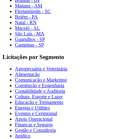
Brasília - DF
Manaus - AM
Florianópolis - SC
Belém - PA
Natal - RN
Maceió - AL
São Luís - MA
Guarulhos - SP
Campinas - SP
Licitações por Segmento
Agropecuária e Veterinária
Alimentação
Comunicação e Marketing
Construção e Engenharia
Contabilidade e Auditoria
Cultura, Esporte e Lazer
Educação e Treinamento
Energia e Utilities
Eventos e Cerimonial
Apoio Operacional
Finanças e Seguros
Gestão e Consultoria
Jurídico