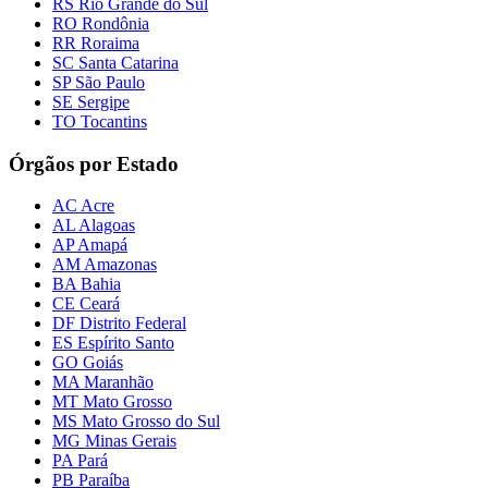
RS Rio Grande do Sul
RO Rondônia
RR Roraima
SC Santa Catarina
SP São Paulo
SE Sergipe
TO Tocantins
Órgãos por Estado
AC Acre
AL Alagoas
AP Amapá
AM Amazonas
BA Bahia
CE Ceará
DF Distrito Federal
ES Espírito Santo
GO Goiás
MA Maranhão
MT Mato Grosso
MS Mato Grosso do Sul
MG Minas Gerais
PA Pará
PB Paraíba