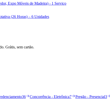
dor, Expo Móveis de Madeira) - 1 Serviço
otativa (26 Horas) – 6 Unidades
do. Grátis, sem cartão.
redenciamento
36
Concorrência - Eletrônica
7
Pregão - Presencial
3