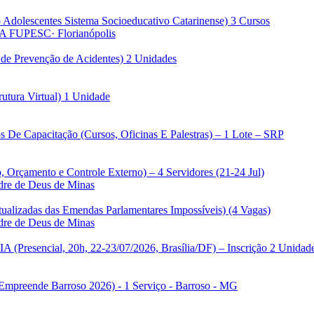
dolescentes Sistema Socioeducativo Catarinense) 3 Cursos
A FUPESC
· Florianópolis
de Prevenção de Acidentes) 2 Unidades
rutura Virtual) 1 Unidade
s De Capacitação (Cursos, Oficinas E Palestras) – 1 Lote – SRP
, Orçamento e Controle Externo) – 4 Servidores (21-24 Jul)
dre de Deus de Minas
ualizadas das Emendas Parlamentares Impossíveis) (4 Vagas)
dre de Deus de Minas
A (Presencial, 20h, 22-23/07/2026, Brasília/DF) – Inscrição 2 Unidad
Empreende Barroso 2026) - 1 Serviço - Barroso - MG