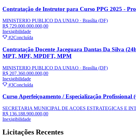
Contratação de Instrutor para Curso PPG 2025 - Pro
MINISTERIO PUBLICO DA UNIAO
· Brasília
(DF)
R$ 729.000.000.000,00
Inexigibilidade
#2
Concluída
Contratação Docente Jaceguara Dantas Da Silva (24
MPT, MPF, MPDFT, MPM
MINISTERIO PUBLICO DA UNIAO
· Brasília
(DF)
R$ 207.360.000.000,00
Inexigibilidade
#3
Concluída
Curso Aperfeiçoamento / Especialização Profissional 
SECRETARIA MUNICIPAL DE ACOES ESTRATEGICAS E I
R$ 136.188.900.000,00
Inexigibilidade
Licitações
Recentes