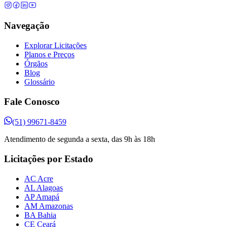
Navegação
Explorar Licitações
Planos e Preços
Órgãos
Blog
Glossário
Fale Conosco
(51) 99671-8459
Atendimento de segunda a sexta, das 9h às 18h
Licitações por Estado
AC Acre
AL Alagoas
AP Amapá
AM Amazonas
BA Bahia
CE Ceará