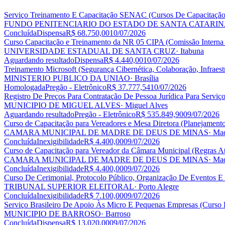
Serviço Treinamento E Capacitação SENAC (Cursos De Capacitação A
FUNDO PENITENCIARIO DO ESTADO DE SANTA CATARIN
Concluída
Dispensa
R$ 68.750,00
10/07/2026
Curso Capacitação e Treinamento da NR 05 CIPA (Comissão Interna 
UNIVERSIDADE ESTADUAL DE SANTA CRUZ
· Itabuna
Aguardando resultado
Dispensa
R$ 4.440,00
10/07/2026
Treinamento Microsoft (Segurança Cibernética, Colaboração, Infraest
MINISTERIO PUBLICO DA UNIAO
· Brasília
Homologada
Pregão - Eletrônico
R$ 37.777,54
10/07/2026
Registro De Preços Para Contratação De Pessoa Jurídica Para Serviço
MUNICIPIO DE MIGUEL ALVES
· Miguel Alves
Aguardando resultado
Pregão - Eletrônico
R$ 535.849,90
09/07/2026
Curso de Capacitação para Vereadores e Mesa Diretora (Planejamento
CAMARA MUNICIPAL DE MADRE DE DEUS DE MINAS
· Ma
Concluída
Inexigibilidade
R$ 4.400,00
09/07/2026
Curso de Capacitação para Vereador da Câmara Municipal (Regras At
CAMARA MUNICIPAL DE MADRE DE DEUS DE MINAS
· Ma
Concluída
Inexigibilidade
R$ 4.400,00
09/07/2026
Curso De Cerimonial, Protocolo Público, Organização De Eventos E I
TRIBUNAL SUPERIOR ELEITORAL
· Porto Alegre
Concluída
Inexigibilidade
R$ 7.100,00
09/07/2026
Serviço Brasileiro De Apoio Às Micro E Pequenas Empresas (Curso 
MUNICIPIO DE BARROSO
· Barroso
Concluída
Dispensa
R$ 13.020,00
09/07/2026