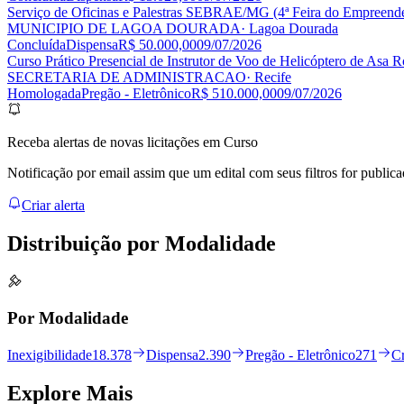
Serviço de Oficinas e Palestras SEBRAE/MG (4ª Feira do Empreende
MUNICIPIO DE LAGOA DOURADA
· Lagoa Dourada
Concluída
Dispensa
R$ 50.000,00
09/07/2026
Curso Prático Presencial de Instrutor de Voo de Helicóptero de Asa R
SECRETARIA DE ADMINISTRACAO
· Recife
Homologada
Pregão - Eletrônico
R$ 510.000,00
09/07/2026
Receba alertas de novas licitações em Curso
Notificação por email assim que um edital com seus filtros for publica
Criar alerta
Distribuição por
Modalidade
Por Modalidade
Inexigibilidade
18.378
Dispensa
2.390
Pregão - Eletrônico
271
C
Explore
Mais