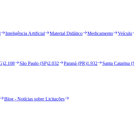
l
Inteligência Artificial
Material Didático
Medicamento
Veículo
G)
2.108
São Paulo (SP)
2.032
Paraná (PR)
1.932
Santa Catarina 
Blog - Notícias sobre Licitações