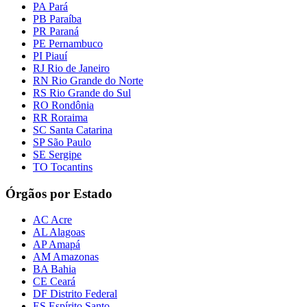
PA Pará
PB Paraíba
PR Paraná
PE Pernambuco
PI Piauí
RJ Rio de Janeiro
RN Rio Grande do Norte
RS Rio Grande do Sul
RO Rondônia
RR Roraima
SC Santa Catarina
SP São Paulo
SE Sergipe
TO Tocantins
Órgãos por Estado
AC Acre
AL Alagoas
AP Amapá
AM Amazonas
BA Bahia
CE Ceará
DF Distrito Federal
ES Espírito Santo