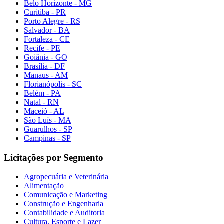
Belo Horizonte - MG
Curitiba - PR
Porto Alegre - RS
Salvador - BA
Fortaleza - CE
Recife - PE
Goiânia - GO
Brasília - DF
Manaus - AM
Florianópolis - SC
Belém - PA
Natal - RN
Maceió - AL
São Luís - MA
Guarulhos - SP
Campinas - SP
Licitações por Segmento
Agropecuária e Veterinária
Alimentação
Comunicação e Marketing
Construção e Engenharia
Contabilidade e Auditoria
Cultura, Esporte e Lazer