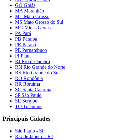
GO Goiás
MA Maranhão
MT Mato Grosso
MS Mato Grosso do Sul
MG Minas Gerais
PA Pará
PB Paraíba
PR Paraná
PE Pernambuco
PI Piauí
RJ Rio de Janeiro
RN Rio Grande do Norte
RS Rio Grande do Sul
RO Rondônia
RR Roraima
SC Santa Catarina
SP São Paulo
SE Sergipe
TO Tocantins
Principais Cidades
São Paulo - SP
Rio de Janeiro - RJ