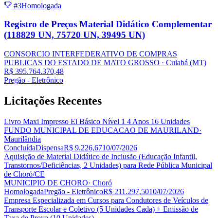
#3
Homologada
Registro de Preços Material Didático Complementar
(118829 UN, 75720 UN, 39495 UN)
CONSORCIO INTERFEDERATIVO DE COMPRAS
PUBLICAS DO ESTADO DE MATO GROSSO
· Cuiabá
(MT)
R$ 395.764.370,48
Pregão - Eletrônico
Licitações
Recentes
Livro Maxi Impresso El Básico Nível 1 4 Anos 16 Unidades
FUNDO MUNICIPAL DE EDUCACAO DE MAURILAND
·
Maurilândia
Concluída
Dispensa
R$ 9.226,67
10/07/2026
Aquisição de Material Didático de Inclusão (Educação Infantil,
Transtornos/Deficiências, 2 Unidades) para Rede Pública Municipal
de Choró/CE
MUNICIPIO DE CHORO
· Choró
Homologada
Pregão - Eletrônico
R$ 211.297,50
10/07/2026
Empresa Especializada em Cursos para Condutores de Veículos de
Transporte Escolar e Coletivo (5 Unidades Cada) + Emissão de
Taxa de Prova (10 Unidades)