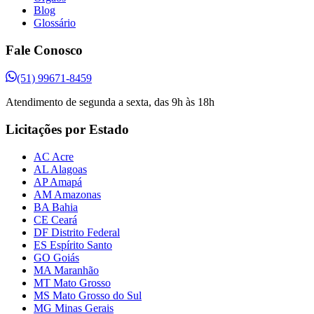
Blog
Glossário
Fale Conosco
(51) 99671-8459
Atendimento de segunda a sexta, das 9h às 18h
Licitações por Estado
AC Acre
AL Alagoas
AP Amapá
AM Amazonas
BA Bahia
CE Ceará
DF Distrito Federal
ES Espírito Santo
GO Goiás
MA Maranhão
MT Mato Grosso
MS Mato Grosso do Sul
MG Minas Gerais