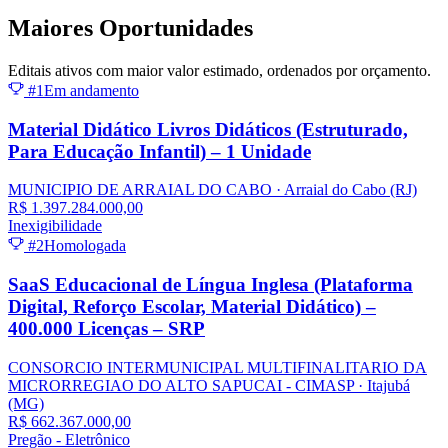
Maiores
Oportunidades
Editais ativos com maior valor estimado, ordenados por orçamento.
#1
Em andamento
Material Didático Livros Didáticos (Estruturado,
Para Educação Infantil) – 1 Unidade
MUNICIPIO DE ARRAIAL DO CABO
· Arraial do Cabo
(RJ)
R$ 1.397.284.000,00
Inexigibilidade
#2
Homologada
SaaS Educacional de Língua Inglesa (Plataforma
Digital, Reforço Escolar, Material Didático) –
400.000 Licenças – SRP
CONSORCIO INTERMUNICIPAL MULTIFINALITARIO DA
MICRORREGIAO DO ALTO SAPUCAI - CIMASP
· Itajubá
(MG)
R$ 662.367.000,00
Pregão - Eletrônico