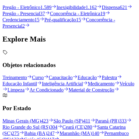
Pregão - Eletrônico
1.589
Inexigibilidade
1.162
Dispensa
621
Pregão - Presencial
37
Concorrência - Eletrônica
19
Credenciamento
15
Pré-qualificação
15
Concorrência -
Presencial
2
Explore
Mais
Objetos relacionados
Treinamento
Curso
Capacitação
Educação
Palestra
Educação Infantil
Inteligência Artificial
Medicamento
Veículo
Limpeza
Ar Condicionado
Material de Construção
Por Estado
Minas Gerais (MG)
423
São Paulo (SP)
411
Paraná (PR)
333
Rio Grande do Sul (RS)
304
Ceará (CE)
280
Santa Catarina
(SC)
275
Bahia (BA)
247
Maranhão (MA)
140
Pernambuco