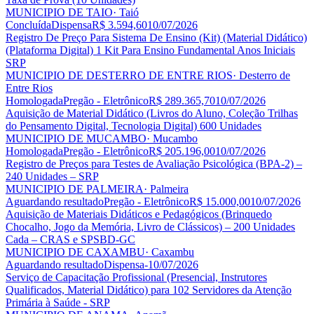
MUNICIPIO DE TAIO
· Taió
Concluída
Dispensa
R$ 3.594,60
10/07/2026
Registro De Preço Para Sistema De Ensino (Kit) (Material Didático)
(Plataforma Digital) 1 Kit Para Ensino Fundamental Anos Iniciais
SRP
MUNICIPIO DE DESTERRO DE ENTRE RIOS
· Desterro de
Entre Rios
Homologada
Pregão - Eletrônico
R$ 289.365,70
10/07/2026
Aquisição de Material Didático (Livros do Aluno, Coleção Trilhas
do Pensamento Digital, Tecnologia Digital) 600 Unidades
MUNICIPIO DE MUCAMBO
· Mucambo
Homologada
Pregão - Eletrônico
R$ 205.196,00
10/07/2026
Registro de Preços para Testes de Avaliação Psicológica (BPA-2) –
240 Unidades – SRP
MUNICIPIO DE PALMEIRA
· Palmeira
Aguardando resultado
Pregão - Eletrônico
R$ 15.000,00
10/07/2026
Aquisição de Materiais Didáticos e Pedagógicos (Brinquedo
Chocalho, Jogo da Memória, Livro de Clássicos) – 200 Unidades
Cada – CRAS e SPSBD-GC
MUNICIPIO DE CAXAMBU
· Caxambu
Aguardando resultado
Dispensa
-
10/07/2026
Serviço de Capacitação Profissional (Presencial, Instrutores
Qualificados, Material Didático) para 102 Servidores da Atenção
Primária à Saúde - SRP