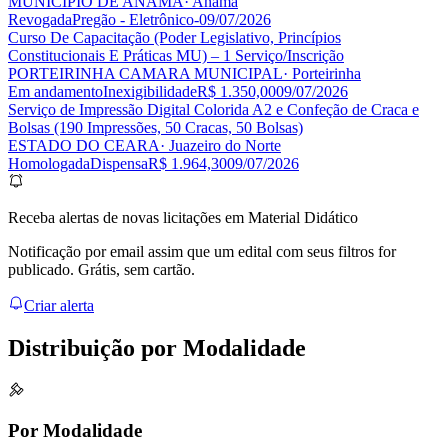
MUNICIPIO DE ANAMA
· Anamã
Revogada
Pregão - Eletrônico
-
09/07/2026
Curso De Capacitação (Poder Legislativo, Princípios
Constitucionais E Práticas MU) – 1 Serviço/Inscrição
PORTEIRINHA CAMARA MUNICIPAL
· Porteirinha
Em andamento
Inexigibilidade
R$ 1.350,00
09/07/2026
Serviço de Impressão Digital Colorida A2 e Confeção de Craca e
Bolsas (190 Impressões, 50 Cracas, 50 Bolsas)
ESTADO DO CEARA
· Juazeiro do Norte
Homologada
Dispensa
R$ 1.964,30
09/07/2026
Receba alertas de novas licitações em Material Didático
Notificação por email assim que um edital com seus filtros for
publicado. Grátis, sem cartão.
Criar alerta
Distribuição por
Modalidade
Por Modalidade