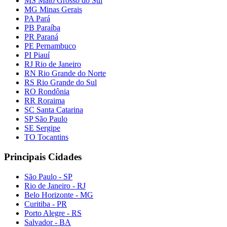
MS Mato Grosso do Sul
MG Minas Gerais
PA Pará
PB Paraíba
PR Paraná
PE Pernambuco
PI Piauí
RJ Rio de Janeiro
RN Rio Grande do Norte
RS Rio Grande do Sul
RO Rondônia
RR Roraima
SC Santa Catarina
SP São Paulo
SE Sergipe
TO Tocantins
Principais Cidades
São Paulo - SP
Rio de Janeiro - RJ
Belo Horizonte - MG
Curitiba - PR
Porto Alegre - RS
Salvador - BA