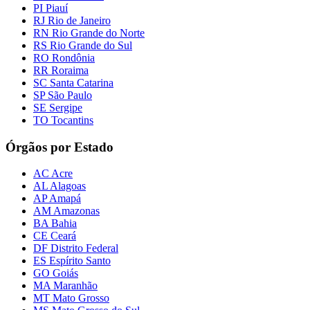
PI Piauí
RJ Rio de Janeiro
RN Rio Grande do Norte
RS Rio Grande do Sul
RO Rondônia
RR Roraima
SC Santa Catarina
SP São Paulo
SE Sergipe
TO Tocantins
Órgãos por Estado
AC Acre
AL Alagoas
AP Amapá
AM Amazonas
BA Bahia
CE Ceará
DF Distrito Federal
ES Espírito Santo
GO Goiás
MA Maranhão
MT Mato Grosso