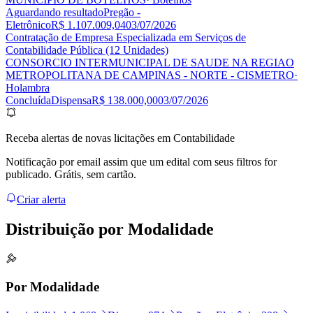
Aguardando resultado
Pregão -
Eletrônico
R$ 1.107.009,04
03/07/2026
Contratação de Empresa Especializada em Serviços de
Contabilidade Pública (12 Unidades)
CONSORCIO INTERMUNICIPAL DE SAUDE NA REGIAO
METROPOLITANA DE CAMPINAS - NORTE - CISMETRO
·
Holambra
Concluída
Dispensa
R$ 138.000,00
03/07/2026
Receba alertas de novas licitações em Contabilidade
Notificação por email assim que um edital com seus filtros for
publicado. Grátis, sem cartão.
Criar alerta
Distribuição por
Modalidade
Por Modalidade