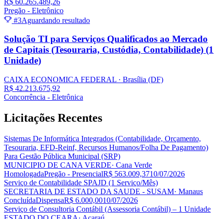
R$ 60.265.489,26
Pregão - Eletrônico
#3
Aguardando resultado
Solução TI para Serviços Qualificados ao Mercado
de Capitais (Tesouraria, Custódia, Contabilidade) (1
Unidade)
CAIXA ECONOMICA FEDERAL
· Brasília
(DF)
R$ 42.213.675,92
Concorrência - Eletrônica
Licitações
Recentes
Sistemas De Informática Integrados (Contabilidade, Orçamento,
Tesouraria, EFD-Reinf, Recursos Humanos/Folha De Pagamento)
Para Gestão Pública Municipal (SRP)
MUNICIPIO DE CANA VERDE
· Cana Verde
Homologada
Pregão - Presencial
R$ 563.009,37
10/07/2026
Serviço de Contabilidade SPAJD (1 Serviço/Mês)
SECRETARIA DE ESTADO DA SAUDE - SUSAM
· Manaus
Concluída
Dispensa
R$ 6.000,00
10/07/2026
Serviço de Consultoria Contábil (Assessoria Contábil) – 1 Unidade
ESTADO DO CEARA
· Acaraú