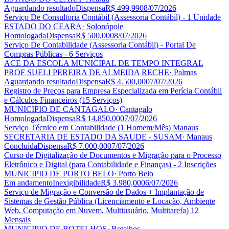
Aguardando resultado
Dispensa
R$ 499,99
08/07/2026
Serviço De Consultoria Contábil (Assessoria Contábil) - 1 Unidade
ESTADO DO CEARA
· Solonópole
Homologada
Dispensa
R$ 500,00
08/07/2026
Serviço De Contabilidade (Assessoria Contábil) - Portal De
Compras Públicas - 6 Serviços
ACE DA ESCOLA MUNICIPAL DE TEMPO INTEGRAL
PROF SUELI PEREIRA DE ALMEIDA RECHE
· Palmas
Aguardando resultado
Dispensa
R$ 4.500,00
07/07/2026
Registro de Preços para Empresa Especializada em Perícia Contábil
e Cálculos Financeiros (15 Serviços)
MUNICIPIO DE CANTAGALO
· Cantagalo
Homologada
Dispensa
R$ 14.850,00
07/07/2026
Serviço Técnico em Contabilidade (1 Homem/Mês) Manaus
SECRETARIA DE ESTADO DA SAUDE - SUSAM
· Manaus
Concluída
Dispensa
R$ 7.000,00
07/07/2026
Curso de Digitalização de Documentos e Migração para o Processo
Eletrônico e Digital (para Contabilidade e Finanças) - 2 Inscrições
MUNICIPIO DE PORTO BELO
· Porto Belo
Em andamento
Inexigibilidade
R$ 3.980,00
06/07/2026
Serviço de Migração e Conversão de Dados + Implantação de
Sistemas de Gestão Pública (Licenciamento e Locação, Ambiente
Web, Computação em Nuvem, Multiusuário, Multitarefa) 12
Mensais
MUNICIPIO DE BOTELHOS
· Botelhos