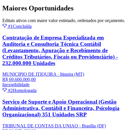
Maiores
Oportunidades
Editais ativos com maior valor estimado, ordenados por orçamento.
#1
Concluída
Contratação de Empresa Especializada em
Auditoria e Consultoria Técnica Contábil
(Levantamento, Apuração e Recebimento de
Créditos Tributários, Fiscais ou Previdenciário) -
232.000.000 Unidades
MUNICIPIO DE ITIQUIRA
· Itiquira
(MT)
R$ 69.600.000,00
Inexigibilidade
#2
Homologada
Serviço de Suporte e Apoio Operacional (Gestão
Administrativa, Contábil e Financeira, Psicologia
Organizacional) 351 Unidades SRP
TRIBUNAL DE CONTAS DA UNIAO
· Brasília
(DF)