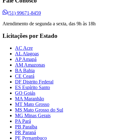
Fale Conosco
(51) 99671-8459
Atendimento de segunda a sexta, das 9h às 18h
Licitações por Estado
AC Acre
AL Alagoas
AP Amapá
AM Amazonas
BA Bahia
CE Ceará
DF Distrito Federal
ES Espírito Santo
GO Goiás
MA Maranhão
MT Mato Grosso
MS Mato Grosso do Sul
MG Minas Gerais
PA Pará
PB Paraíba
PR Paraná
PE Pernambuco