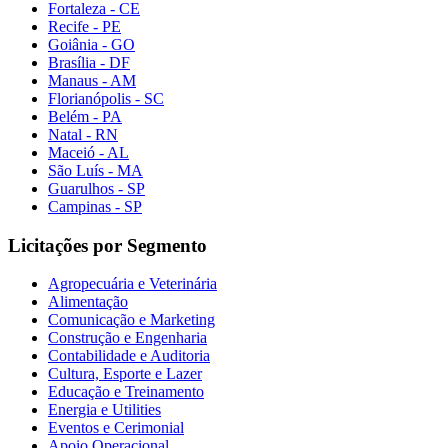
Fortaleza - CE
Recife - PE
Goiânia - GO
Brasília - DF
Manaus - AM
Florianópolis - SC
Belém - PA
Natal - RN
Maceió - AL
São Luís - MA
Guarulhos - SP
Campinas - SP
Licitações por Segmento
Agropecuária e Veterinária
Alimentação
Comunicação e Marketing
Construção e Engenharia
Contabilidade e Auditoria
Cultura, Esporte e Lazer
Educação e Treinamento
Energia e Utilities
Eventos e Cerimonial
Apoio Operacional