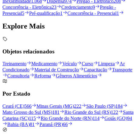
Inexigibilidade
1.068
Dispensa
974
Pregão - Eletrônico
208
Concorrência - Eletrônica
23
Credenciamento
9
Pregão -
Presencial
5
Pré-qualificação
1
Concorrência - Presencial
1
Explore
Mais
Objetos relacionados
Treinamento
Medicamento
Veículo
Curso
Limpeza
Ar
Condicionado
Material de Construção
Capacitação
Transporte
Consultoria
Reforma
Gêneros Alimentícios
Por Estado
Ceará (CE)
566
Minas Gerais (MG)
222
São Paulo (SP)
184
Mato Grosso do Sul (MS)
181
Rio Grande do Sul (RS)
122
Santa
Catarina (SC)
115
Rio Grande do Norte (RN)
114
Goiás (GO)
94
Bahia (BA)
81
Paraná (PR)
66