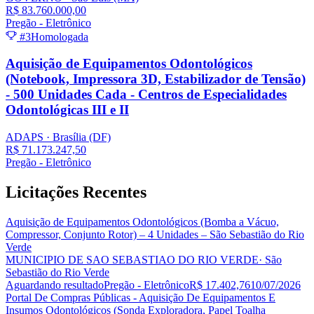
R$ 83.760.000,00
Pregão - Eletrônico
#3
Homologada
Aquisição de Equipamentos Odontológicos
(Notebook, Impressora 3D, Estabilizador de Tensão)
- 500 Unidades Cada - Centros de Especialidades
Odontológicas III e II
ADAPS
· Brasília
(DF)
R$ 71.173.247,50
Pregão - Eletrônico
Licitações
Recentes
Aquisição de Equipamentos Odontológicos (Bomba a Vácuo,
Compressor, Conjunto Rotor) – 4 Unidades – São Sebastião do Rio
Verde
MUNICIPIO DE SAO SEBASTIAO DO RIO VERDE
· São
Sebastião do Rio Verde
Aguardando resultado
Pregão - Eletrônico
R$ 17.402,76
10/07/2026
Portal De Compras Públicas - Aquisição De Equipamentos E
Insumos Odontológicos (Sonda Exploradora, Papel Toalha