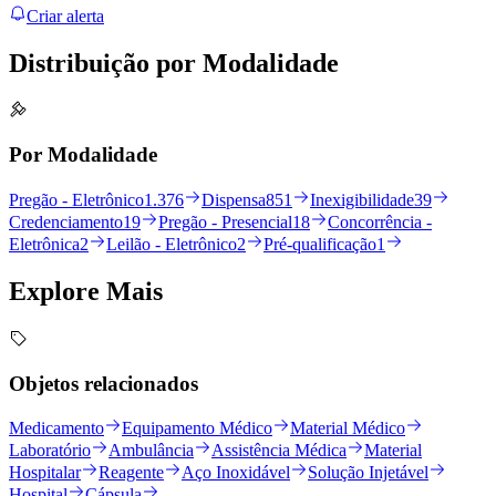
Criar alerta
Distribuição por
Modalidade
Por Modalidade
Pregão - Eletrônico
1.376
Dispensa
851
Inexigibilidade
39
Credenciamento
19
Pregão - Presencial
18
Concorrência -
Eletrônica
2
Leilão - Eletrônico
2
Pré-qualificação
1
Explore
Mais
Objetos relacionados
Medicamento
Equipamento Médico
Material Médico
Laboratório
Ambulância
Assistência Médica
Material
Hospitalar
Reagente
Aço Inoxidável
Solução Injetável
Hospital
Cápsula