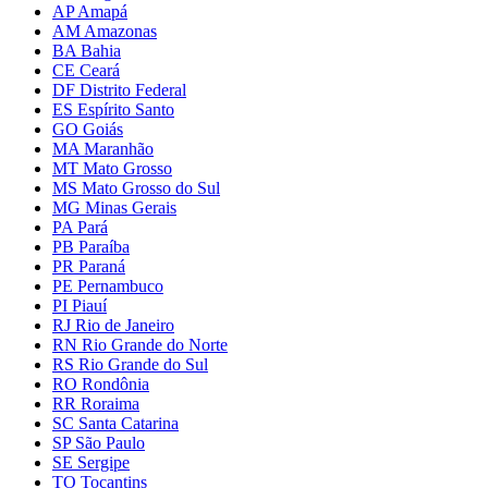
AP Amapá
AM Amazonas
BA Bahia
CE Ceará
DF Distrito Federal
ES Espírito Santo
GO Goiás
MA Maranhão
MT Mato Grosso
MS Mato Grosso do Sul
MG Minas Gerais
PA Pará
PB Paraíba
PR Paraná
PE Pernambuco
PI Piauí
RJ Rio de Janeiro
RN Rio Grande do Norte
RS Rio Grande do Sul
RO Rondônia
RR Roraima
SC Santa Catarina
SP São Paulo
SE Sergipe
TO Tocantins