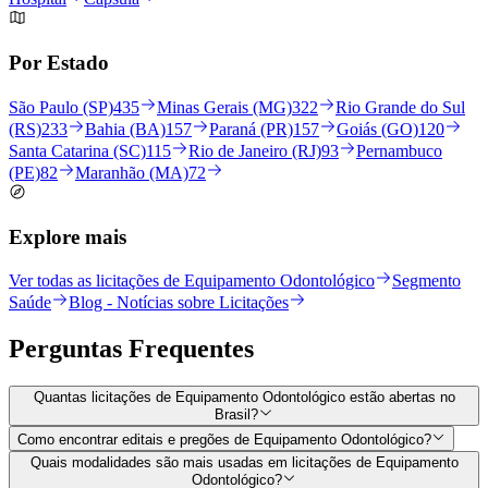
Por Estado
São Paulo (SP)
435
Minas Gerais (MG)
322
Rio Grande do Sul
(RS)
233
Bahia (BA)
157
Paraná (PR)
157
Goiás (GO)
120
Santa Catarina (SC)
115
Rio de Janeiro (RJ)
93
Pernambuco
(PE)
82
Maranhão (MA)
72
Explore mais
Ver todas as licitações de Equipamento Odontológico
Segmento
Saúde
Blog - Notícias sobre Licitações
Perguntas
Frequentes
Quantas licitações de Equipamento Odontológico estão abertas no
Brasil?
Como encontrar editais e pregões de Equipamento Odontológico?
Quais modalidades são mais usadas em licitações de Equipamento
Odontológico?