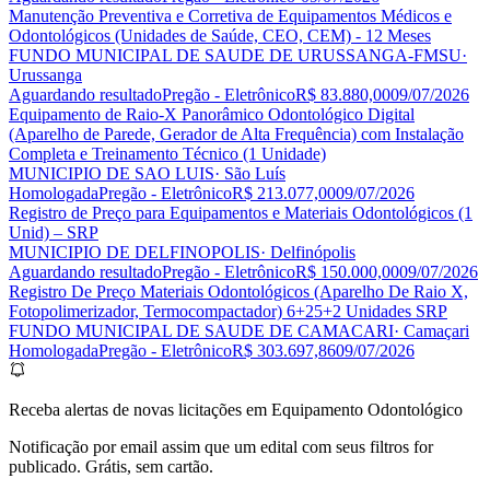
Manutenção Preventiva e Corretiva de Equipamentos Médicos e
Odontológicos (Unidades de Saúde, CEO, CEM) - 12 Meses
FUNDO MUNICIPAL DE SAUDE DE URUSSANGA-FMSU
·
Urussanga
Aguardando resultado
Pregão - Eletrônico
R$ 83.880,00
09/07/2026
Equipamento de Raio-X Panorâmico Odontológico Digital
(Aparelho de Parede, Gerador de Alta Frequência) com Instalação
Completa e Treinamento Técnico (1 Unidade)
MUNICIPIO DE SAO LUIS
· São Luís
Homologada
Pregão - Eletrônico
R$ 213.077,00
09/07/2026
Registro de Preço para Equipamentos e Materiais Odontológicos (1
Unid) – SRP
MUNICIPIO DE DELFINOPOLIS
· Delfinópolis
Aguardando resultado
Pregão - Eletrônico
R$ 150.000,00
09/07/2026
Registro De Preço Materiais Odontológicos (Aparelho De Raio X,
Fotopolimerizador, Termocompactador) 6+25+2 Unidades SRP
FUNDO MUNICIPAL DE SAUDE DE CAMACARI
· Camaçari
Homologada
Pregão - Eletrônico
R$ 303.697,86
09/07/2026
Receba alertas de novas licitações em Equipamento Odontológico
Notificação por email assim que um edital com seus filtros for
publicado. Grátis, sem cartão.