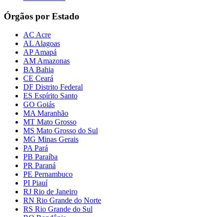
Órgãos por Estado
AC Acre
AL Alagoas
AP Amapá
AM Amazonas
BA Bahia
CE Ceará
DF Distrito Federal
ES Espírito Santo
GO Goiás
MA Maranhão
MT Mato Grosso
MS Mato Grosso do Sul
MG Minas Gerais
PA Pará
PB Paraíba
PR Paraná
PE Pernambuco
PI Piauí
RJ Rio de Janeiro
RN Rio Grande do Norte
RS Rio Grande do Sul