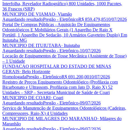
Interfolha, Revelador Radiográfico) 800 Unidades, 1000 Pacotes,
36 Frascos (SRP)
MUNICIPIO DE VIAMAO
· Viamão
Aguardando resultado
Pregão - Eletrônico
R$ 859.479,85
10/07/2026
Portal De Compras Públicas - Aquisição De Equipamentos
Odontológicos E Mobiliários Gerais (1 Aparelho De Raio X
Portátil, 1 Aparelho De Sedação, 10 Armários Gaveteiro Duplo) Em
Ituiutaba MG
MUNICIPIO DE ITUIUTABA
· Ituiutaba
Aguardando resultado
Pregão - Eletrônico
-
10/07/2026
Locação de Equipamentos de Tosse Mecânica (Assistente de Tosse)
– 1 Unidade
FUNDACAO HOSPITALAR DO ESTADO DE MINAS
GERAIS
· Belo Horizonte
Homologada
Pregão - Eletrônico
R$ 691.200,00
10/07/2026
Registro de Preços Equipamento Odontológico (Profilaxia com
Bicarbonato e Ultrassom, Profilaxia com Jato D, Raio X) 52
Unidades – SRP – Secretaria Municipal de Saúde de Coari
MUNICIPIO DE COARI
· Coari
Aguardando resultado
Pregão - Eletrônico
-
09/07/2026
Serviço de Manutenção de Equipamentos Odontológicos (Cadeiras,
Compressores, Raio-X) 4 Unidades
MUNICIPIO DE MILAGRES DO MARANHAO
· Milagres do
Maranhão
Aguardando resultado
Pregão - Eletrônico
-
09/07/2026