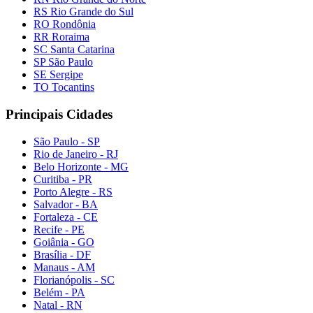
RS Rio Grande do Sul
RO Rondônia
RR Roraima
SC Santa Catarina
SP São Paulo
SE Sergipe
TO Tocantins
Principais Cidades
São Paulo - SP
Rio de Janeiro - RJ
Belo Horizonte - MG
Curitiba - PR
Porto Alegre - RS
Salvador - BA
Fortaleza - CE
Recife - PE
Goiânia - GO
Brasília - DF
Manaus - AM
Florianópolis - SC
Belém - PA
Natal - RN