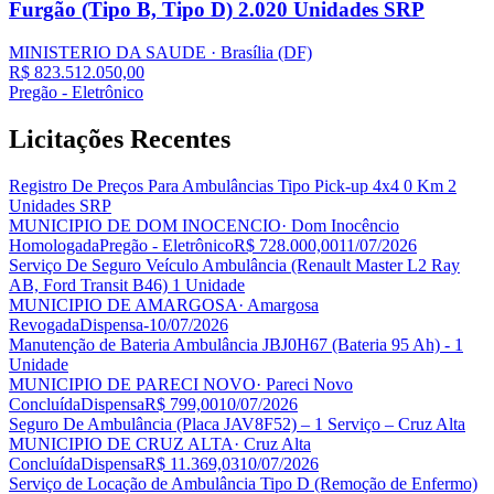
Furgão (Tipo B, Tipo D) 2.020 Unidades SRP
MINISTERIO DA SAUDE
· Brasília
(DF)
R$ 823.512.050,00
Pregão - Eletrônico
Licitações
Recentes
Registro De Preços Para Ambulâncias Tipo Pick-up 4x4 0 Km 2
Unidades SRP
MUNICIPIO DE DOM INOCENCIO
· Dom Inocêncio
Homologada
Pregão - Eletrônico
R$ 728.000,00
11/07/2026
Serviço De Seguro Veículo Ambulância (Renault Master L2 Ray
AB, Ford Transit B46) 1 Unidade
MUNICIPIO DE AMARGOSA
· Amargosa
Revogada
Dispensa
-
10/07/2026
Manutenção de Bateria Ambulância JBJ0H67 (Bateria 95 Ah) - 1
Unidade
MUNICIPIO DE PARECI NOVO
· Pareci Novo
Concluída
Dispensa
R$ 799,00
10/07/2026
Seguro De Ambulância (Placa JAV8F52) – 1 Serviço – Cruz Alta
MUNICIPIO DE CRUZ ALTA
· Cruz Alta
Concluída
Dispensa
R$ 11.369,03
10/07/2026
Serviço de Locação de Ambulância Tipo D (Remoção de Enfermo)