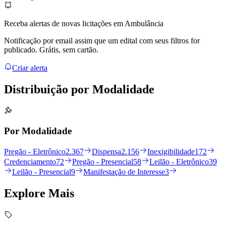
Receba alertas de novas licitações em Ambulância
Notificação por email assim que um edital com seus filtros for
publicado. Grátis, sem cartão.
Criar alerta
Distribuição por
Modalidade
Por Modalidade
Pregão - Eletrônico
2.367
Dispensa
2.156
Inexigibilidade
172
Credenciamento
72
Pregão - Presencial
58
Leilão - Eletrônico
39
Leilão - Presencial
9
Manifestação de Interesse
3
Explore
Mais