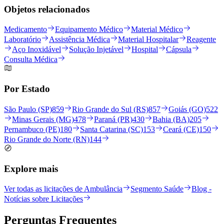
Objetos relacionados
Medicamento
Equipamento Médico
Material Médico
Laboratório
Assistência Médica
Material Hospitalar
Reagente
Aço Inoxidável
Solução Injetável
Hospital
Cápsula
Consulta Médica
Por Estado
São Paulo (SP)
859
Rio Grande do Sul (RS)
857
Goiás (GO)
522
Minas Gerais (MG)
478
Paraná (PR)
430
Bahia (BA)
205
Pernambuco (PE)
180
Santa Catarina (SC)
153
Ceará (CE)
150
Rio Grande do Norte (RN)
144
Explore mais
Ver todas as licitações de Ambulância
Segmento Saúde
Blog -
Notícias sobre Licitações
Perguntas
Frequentes