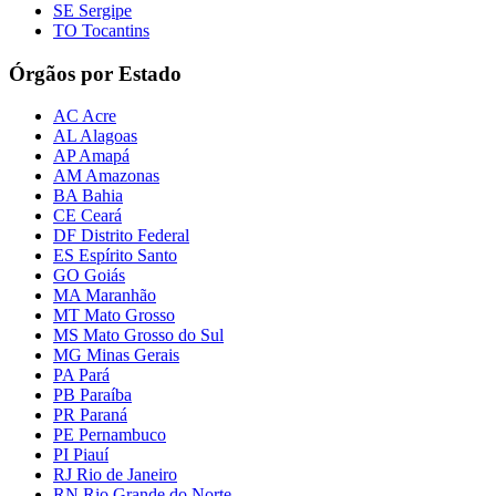
SE Sergipe
TO Tocantins
Órgãos por Estado
AC Acre
AL Alagoas
AP Amapá
AM Amazonas
BA Bahia
CE Ceará
DF Distrito Federal
ES Espírito Santo
GO Goiás
MA Maranhão
MT Mato Grosso
MS Mato Grosso do Sul
MG Minas Gerais
PA Pará
PB Paraíba
PR Paraná
PE Pernambuco
PI Piauí
RJ Rio de Janeiro
RN Rio Grande do Norte