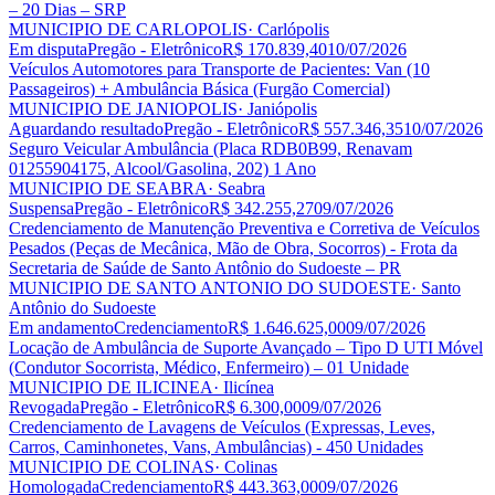
– 20 Dias – SRP
MUNICIPIO DE CARLOPOLIS
· Carlópolis
Em disputa
Pregão - Eletrônico
R$ 170.839,40
10/07/2026
Veículos Automotores para Transporte de Pacientes: Van (10
Passageiros) + Ambulância Básica (Furgão Comercial)
MUNICIPIO DE JANIOPOLIS
· Janiópolis
Aguardando resultado
Pregão - Eletrônico
R$ 557.346,35
10/07/2026
Seguro Veicular Ambulância (Placa RDB0B99, Renavam
01255904175, Alcool/Gasolina, 202) 1 Ano
MUNICIPIO DE SEABRA
· Seabra
Suspensa
Pregão - Eletrônico
R$ 342.255,27
09/07/2026
Credenciamento de Manutenção Preventiva e Corretiva de Veículos
Pesados (Peças de Mecânica, Mão de Obra, Socorros) - Frota da
Secretaria de Saúde de Santo Antônio do Sudoeste – PR
MUNICIPIO DE SANTO ANTONIO DO SUDOESTE
· Santo
Antônio do Sudoeste
Em andamento
Credenciamento
R$ 1.646.625,00
09/07/2026
Locação de Ambulância de Suporte Avançado – Tipo D UTI Móvel
(Condutor Socorrista, Médico, Enfermeiro) – 01 Unidade
MUNICIPIO DE ILICINEA
· Ilicínea
Revogada
Pregão - Eletrônico
R$ 6.300,00
09/07/2026
Credenciamento de Lavagens de Veículos (Expressas, Leves,
Carros, Caminhonetes, Vans, Ambulâncias) - 450 Unidades
MUNICIPIO DE COLINAS
· Colinas
Homologada
Credenciamento
R$ 443.363,00
09/07/2026