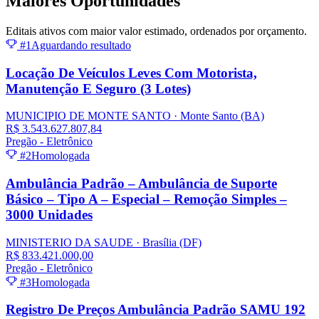
Maiores
Oportunidades
Editais ativos com maior valor estimado, ordenados por orçamento.
#1
Aguardando resultado
Locação De Veículos Leves Com Motorista,
Manutenção E Seguro (3 Lotes)
MUNICIPIO DE MONTE SANTO
· Monte Santo
(BA)
R$ 3.543.627.807,84
Pregão - Eletrônico
#2
Homologada
Ambulância Padrão – Ambulância de Suporte
Básico – Tipo A – Especial – Remoção Simples –
3000 Unidades
MINISTERIO DA SAUDE
· Brasília
(DF)
R$ 833.421.000,00
Pregão - Eletrônico
#3
Homologada
Registro De Preços Ambulância Padrão SAMU 192