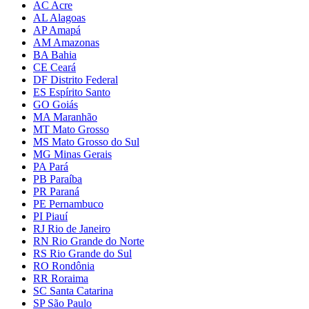
AC Acre
AL Alagoas
AP Amapá
AM Amazonas
BA Bahia
CE Ceará
DF Distrito Federal
ES Espírito Santo
GO Goiás
MA Maranhão
MT Mato Grosso
MS Mato Grosso do Sul
MG Minas Gerais
PA Pará
PB Paraíba
PR Paraná
PE Pernambuco
PI Piauí
RJ Rio de Janeiro
RN Rio Grande do Norte
RS Rio Grande do Sul
RO Rondônia
RR Roraima
SC Santa Catarina
SP São Paulo