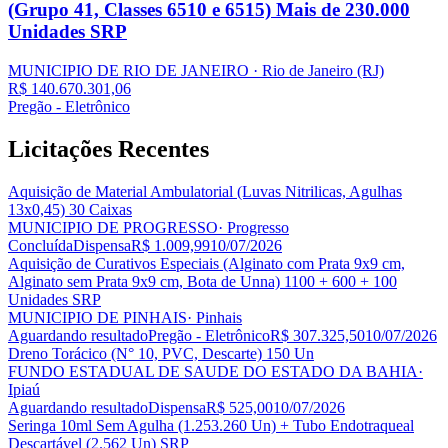
(Grupo 41, Classes 6510 e 6515) Mais de 230.000
Unidades SRP
MUNICIPIO DE RIO DE JANEIRO
· Rio de Janeiro
(RJ)
R$ 140.670.301,06
Pregão - Eletrônico
Licitações
Recentes
Aquisição de Material Ambulatorial (Luvas Nitrilicas, Agulhas
13x0,45) 30 Caixas
MUNICIPIO DE PROGRESSO
· Progresso
Concluída
Dispensa
R$ 1.009,99
10/07/2026
Aquisição de Curativos Especiais (Alginato com Prata 9x9 cm,
Alginato sem Prata 9x9 cm, Bota de Unna) 1100 + 600 + 100
Unidades SRP
MUNICIPIO DE PINHAIS
· Pinhais
Aguardando resultado
Pregão - Eletrônico
R$ 307.325,50
10/07/2026
Dreno Torácico (N° 10, PVC, Descarte) 150 Un
FUNDO ESTADUAL DE SAUDE DO ESTADO DA BAHIA
·
Ipiaú
Aguardando resultado
Dispensa
R$ 525,00
10/07/2026
Seringa 10ml Sem Agulha (1.253.260 Un) + Tubo Endotraqueal
Descartável (2.562 Un) SRP