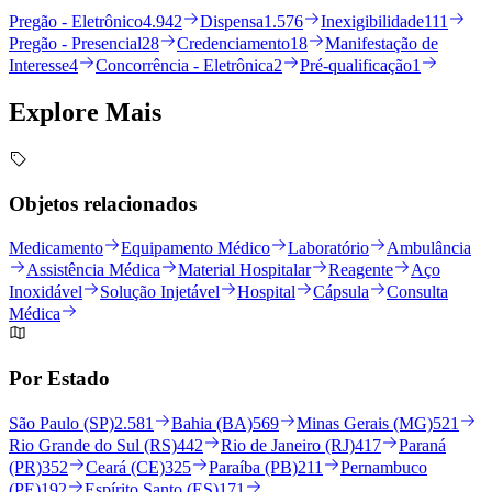
Pregão - Eletrônico
4.942
Dispensa
1.576
Inexigibilidade
111
Pregão - Presencial
28
Credenciamento
18
Manifestação de
Interesse
4
Concorrência - Eletrônica
2
Pré-qualificação
1
Explore
Mais
Objetos relacionados
Medicamento
Equipamento Médico
Laboratório
Ambulância
Assistência Médica
Material Hospitalar
Reagente
Aço
Inoxidável
Solução Injetável
Hospital
Cápsula
Consulta
Médica
Por Estado
São Paulo (SP)
2.581
Bahia (BA)
569
Minas Gerais (MG)
521
Rio Grande do Sul (RS)
442
Rio de Janeiro (RJ)
417
Paraná
(PR)
352
Ceará (CE)
325
Paraíba (PB)
211
Pernambuco
(PE)
192
Espírito Santo (ES)
171