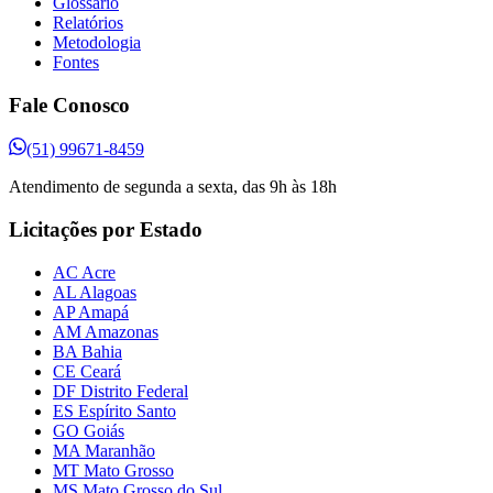
Glossário
Relatórios
Metodologia
Fontes
Fale Conosco
(51) 99671-8459
Atendimento de segunda a sexta, das 9h às 18h
Licitações por Estado
AC Acre
AL Alagoas
AP Amapá
AM Amazonas
BA Bahia
CE Ceará
DF Distrito Federal
ES Espírito Santo
GO Goiás
MA Maranhão
MT Mato Grosso
MS Mato Grosso do Sul