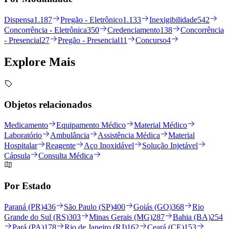
Dispensa
1.187
Pregão - Eletrônico
1.133
Inexigibilidade
542
Concorrência - Eletrônica
350
Credenciamento
138
Concorrência
- Presencial
27
Pregão - Presencial
11
Concurso
4
Explore
Mais
Objetos relacionados
Medicamento
Equipamento Médico
Material Médico
Laboratório
Ambulância
Assistência Médica
Material
Hospitalar
Reagente
Aço Inoxidável
Solução Injetável
Cápsula
Consulta Médica
Por Estado
Paraná (PR)
436
São Paulo (SP)
400
Goiás (GO)
368
Rio
Grande do Sul (RS)
303
Minas Gerais (MG)
287
Bahia (BA)
254
Pará (PA)
178
Rio de Janeiro (RJ)
162
Ceará (CE)
153