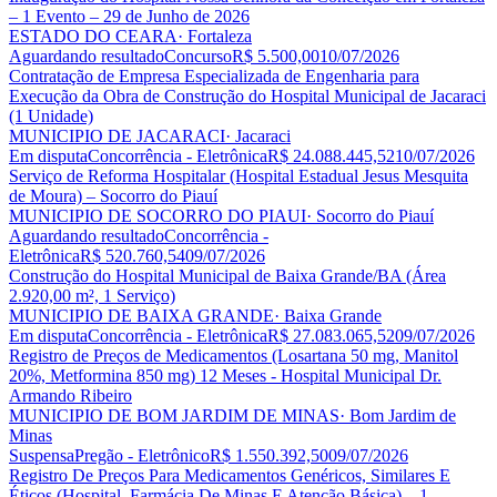
– 1 Evento – 29 de Junho de 2026
ESTADO DO CEARA
· Fortaleza
Aguardando resultado
Concurso
R$ 5.500,00
10/07/2026
Contratação de Empresa Especializada de Engenharia para
Execução da Obra de Construção do Hospital Municipal de Jacaraci
(1 Unidade)
MUNICIPIO DE JACARACI
· Jacaraci
Em disputa
Concorrência - Eletrônica
R$ 24.088.445,52
10/07/2026
Serviço de Reforma Hospitalar (Hospital Estadual Jesus Mesquita
de Moura) – Socorro do Piauí
MUNICIPIO DE SOCORRO DO PIAUI
· Socorro do Piauí
Aguardando resultado
Concorrência -
Eletrônica
R$ 520.760,54
09/07/2026
Construção do Hospital Municipal de Baixa Grande/BA (Área
2.920,00 m², 1 Serviço)
MUNICIPIO DE BAIXA GRANDE
· Baixa Grande
Em disputa
Concorrência - Eletrônica
R$ 27.083.065,52
09/07/2026
Registro de Preços de Medicamentos (Losartana 50 mg, Manitol
20%, Metformina 850 mg) 12 Meses - Hospital Municipal Dr.
Armando Ribeiro
MUNICIPIO DE BOM JARDIM DE MINAS
· Bom Jardim de
Minas
Suspensa
Pregão - Eletrônico
R$ 1.550.392,50
09/07/2026
Registro De Preços Para Medicamentos Genéricos, Similares E
Éticos (Hospital, Farmácia De Minas E Atenção Básica) – 1