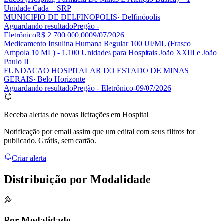
Unidade Cada – SRP
MUNICIPIO DE DELFINOPOLIS
· Delfinópolis
Aguardando resultado
Pregão -
Eletrônico
R$ 2.700.000,00
09/07/2026
Medicamento Insulina Humana Regular 100 UI/ML (Frasco
Ampola 10 ML) - 1.100 Unidades para Hospitais João XXIII e João
Paulo II
FUNDACAO HOSPITALAR DO ESTADO DE MINAS
GERAIS
· Belo Horizonte
Aguardando resultado
Pregão - Eletrônico
-
09/07/2026
Receba alertas de novas licitações em Hospital
Notificação por email assim que um edital com seus filtros for
publicado. Grátis, sem cartão.
Criar alerta
Distribuição por
Modalidade
Por Modalidade