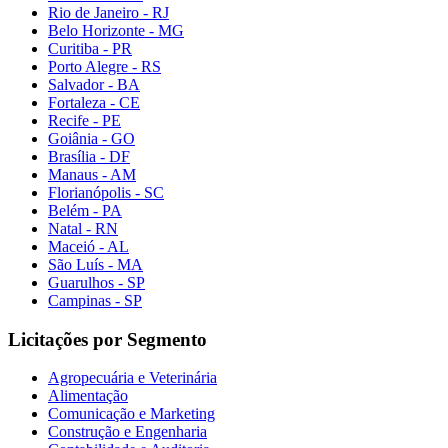
Rio de Janeiro - RJ
Belo Horizonte - MG
Curitiba - PR
Porto Alegre - RS
Salvador - BA
Fortaleza - CE
Recife - PE
Goiânia - GO
Brasília - DF
Manaus - AM
Florianópolis - SC
Belém - PA
Natal - RN
Maceió - AL
São Luís - MA
Guarulhos - SP
Campinas - SP
Licitações por Segmento
Agropecuária e Veterinária
Alimentação
Comunicação e Marketing
Construção e Engenharia