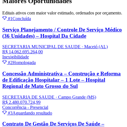
Maiores
Oportunidades
Editais ativos com maior valor estimado, ordenados por orçamento.
#1
Concluída
Serviço Planejamento / Controle De Serviço Médico
(36 Unidades) – Hospital Da Cidade
SECRETARIA MUNICIPAL DE SAUDE
· Maceió
(AL)
R$ 14.062.695.264,00
Inexigibilidade
#2
Homologada
Concessão Administrativa – Construção e Reforma
de Edificação Hospitalar – 1 Lote – Hospital
Regional de Mato Grosso do Sul
SECRETARIA DE SAUDE
· Campo Grande
(MS)
R$ 2.480.070.724,99
Concorrência - Presencial
#3
Aguardando resultado
Contrato De Gestão De Serviços De Saúde –