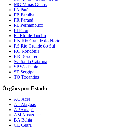
MG Minas Gerais
PA Pará
PB Paraíba
PR Paraná
PE Pernambuco
PI Piauí
RJ Rio de Janeiro
RN Rio Grande do Norte
RS Rio Grande do Sul
RO Rondônia
RR Roraima
SC Santa Catarina
SP São Paulo
SE Sergipe
TO Tocantins
Órgãos por Estado
AC Acre
AL Alagoas
AP Amapá
AM Amazonas
BA Bahia
CE Ceará