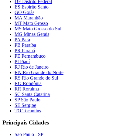
DF Distrito Federal
ES Espírito Santo
GO Goiás
MA Maranhão
MT Mato Grosso
MS Mato Grosso do Sul
MG Minas Gerais
PA Pará
PB Paraíba
PR Paraná
PE Pernambuco
PI Piauí
RJ Rio de Janeiro
RN Rio Grande do Norte
RS Rio Grande do Sul
RO Rondônia
RR Roraima
SC Santa Catarina
SP São Paulo
SE Sergipe
TO Tocantins
Principais Cidades
São Paulo - SP