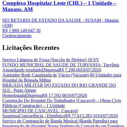
Complexo Hospitalar Leste (CHL) – 1 Unidade –
Manaus, AM
SECRETARIA DE ESTADO DA SAUDE - SUSAM
· Manaus
(AM)
R$ 1.969.149.047,30
Credenciamento
Licitações
Recentes
Serviço Limpeza de Fossa (Sucção de Dejetos) 18 SV
FUNDO MUNICIPAL DE SAUDE DE TURVANIA
· Turvânia
Aguardando resultado
Dispensa
R$ 7.200,00
10/07/2026
Aspirador Rede Canalizada de Vácuo (Vacuum) 80 Unidades para
Hospital da Brigada Militar
BRIGADA MILITAR DO ESTADO DO RIO GRANDE DO
SUL
· Porto Alegre
Homologada
Dispensa
R$ 17.592,00
10/07/2026
Construção Do Hospital Do Trabalhador (Cascavel) – Obras Civis
Públicas (Construção) – 1 Unidade
MUNICIPIO DE CASCAVEL
· Cascavel
Suspensa
Concorrência - Eletrônica
R$ 77.613.283,10
10/07/2026
Serviço de Contratação de Banda Musical (Banda Patrulha) para
Inauguração do Hospital Nossa Senhora da Conceição em Fortaleza