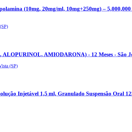
copolamina (10mg, 20mg/ml, 10mg+250mg) – 5,000,000
(SP)
R, ALOPURINOL, AMIODARONA) - 12 Meses - São Jos
Vista
(SP)
olução Injetável 1,5 ml, Granulado Suspensão Oral 12