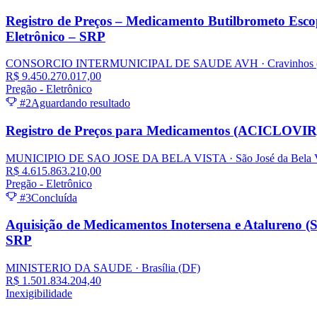
Registro de Preços – Medicamento Butilbrometo Es
Eletrônico – SRP
CONSORCIO INTERMUNICIPAL DE SAUDE AVH
· Cravinhos
R$ 9.450.270.017,00
Pregão - Eletrônico
#2
Aguardando resultado
Registro de Preços para Medicamentos (ACICLOVI
MUNICIPIO DE SAO JOSE DA BELA VISTA
· São José da Bela 
R$ 4.615.863.210,00
Pregão - Eletrônico
#3
Concluída
Aquisição de Medicamentos Inotersena e Atalureno (S
SRP
MINISTERIO DA SAUDE
· Brasília
(DF)
R$ 1.501.834.204,40
Inexigibilidade