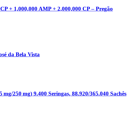
 CP + 1,000,000 AMP + 2,000,000 CP – Pregão
é da Bela Vista
5 mg/250 mg) 9.400 Seringas, 88.920/365.040 Sachês