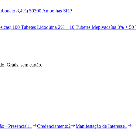
icarbonato 8,4%) 50300 Ampolhas SRP
stésicas) 100 Tubetes Lidoquina 2% + 10 Tubetes Mepivacaína 3% + 50
do. Grátis, sem cartão.
ão - Presencial
11
Credenciamento
2
Manifestação de Interesse
1