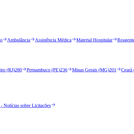
io
Ambulância
Assistência Médica
Material Hospitalar
Reagent
iro (RJ)
280
Pernambuco (PE)
236
Minas Gerais (MG)
201
Ceará
- Notícias sobre Licitações