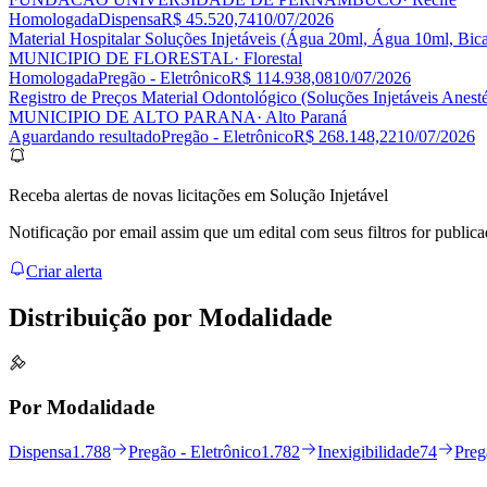
Homologada
Dispensa
R$ 45.520,74
10/07/2026
Material Hospitalar Soluções Injetáveis (Água 20ml, Água 10ml, B
MUNICIPIO DE FLORESTAL
· Florestal
Homologada
Pregão - Eletrônico
R$ 114.938,08
10/07/2026
Registro de Preços Material Odontológico (Soluções Injetáveis Ane
MUNICIPIO DE ALTO PARANA
· Alto Paraná
Aguardando resultado
Pregão - Eletrônico
R$ 268.148,22
10/07/2026
Receba alertas de novas licitações em Solução Injetável
Notificação por email assim que um edital com seus filtros for publica
Criar alerta
Distribuição por
Modalidade
Por Modalidade
Dispensa
1.788
Pregão - Eletrônico
1.782
Inexigibilidade
74
Preg