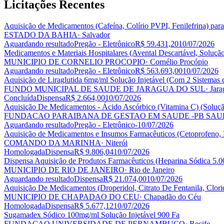
Licitações
Recentes
Aquisição de Medicamentos (Cafeína, Colírio PVPI, Fenilefrina) par
ESTADO DA BAHIA
· Salvador
Aguardando resultado
Pregão - Eletrônico
R$ 59.431,20
10/07/2026
Medicamentos e Materiais Hospitalares (Avental Descartável, Soluçã
MUNICIPIO DE CORNELIO PROCOPIO
· Cornélio Procópio
Aguardando resultado
Pregão - Eletrônico
R$ 563.693,00
10/07/2026
Aquisição de Liraglutida 6mg/ml Solução Injetável (Com 2 Sistemas 
FUNDO MUNICIPAL DE SAUDE DE JARAGUA DO SUL
· Jar
Concluída
Dispensa
R$ 2.664,00
10/07/2026
Aquisição De Medicamentos - Ácido Ascórbico (Vitamina C) (Soluç
FUNDACAO PARAIBANA DE GESTAO EM SAUDE -PB SAU
Aguardando resultado
Pregão - Eletrônico
-
10/07/2026
Aquisição de Medicamentos e Insumos Farmacêuticos (Cetoprofeno,
COMANDO DA MARINHA
· Niterói
Homologada
Dispensa
R$ 9.806,04
10/07/2026
Dispensa Aquisição de Produtos Farmacêuticos (Heparina Sódica 5.0
MUNICIPIO DE RIO DE JANEIRO
· Rio de Janeiro
Aguardando resultado
Dispensa
R$ 21.074,00
10/07/2026
Aquisição De Medicamentos (Droperidol, Citrato De Fentanila, Clor
MUNICIPIO DE CHAPADAO DO CEU
· Chapadão do Céu
Homologada
Dispensa
R$ 5.677,12
10/07/2026
Sugamadex Sódico 100mg/ml Solução Injetável 900 Fa
FUNDACAO UNIVERSIDADE DE PERNAMBUCO
· Recife