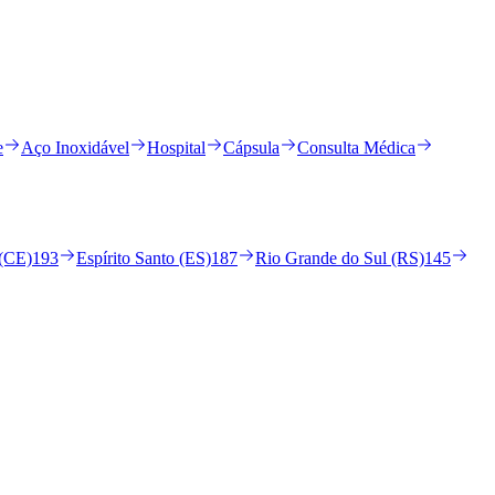
e
Aço Inoxidável
Hospital
Cápsula
Consulta Médica
 (CE)
193
Espírito Santo (ES)
187
Rio Grande do Sul (RS)
145