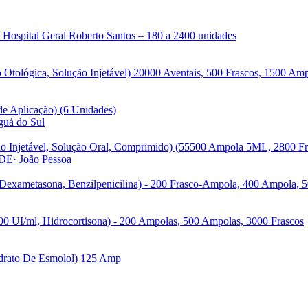
a Hospital Geral Roberto Santos – 180 a 2400 unidades
o Otológica, Solução Injetável) 20000 Aventais, 500 Frascos, 1500 Am
de Aplicação) (6 Unidades)
aguá do Sul
ão Injetável, Solução Oral, Comprimido) (55500 Ampola 5ML, 2800 
DE
· João Pessoa
 Dexametasona, Benzilpenicilina) - 200 Frasco-Ampola, 400 Ampola, 
00 UI/ml, Hidrocortisona) - 200 Ampolas, 500 Ampolas, 3000 Frascos
idrato De Esmolol) 125 Amp