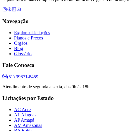
Navegação
Explorar Licitações
Planos e Preços
Órgãos
Blog
Glossário
Fale Conosco
(51) 99671-8459
Atendimento de segunda a sexta, das 9h às 18h
Licitações por Estado
AC Acre
AL Alagoas
AP Amapá
AM Amazonas
BA Bahia