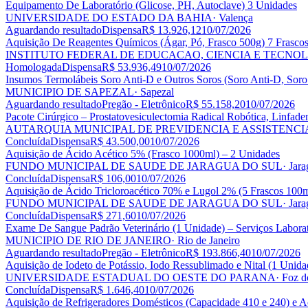
Equipamento De Laboratório (Glicose, PH, Autoclave) 3 Unidades
UNIVERSIDADE DO ESTADO DA BAHIA
· Valença
Aguardando resultado
Dispensa
R$ 13.926,12
10/07/2026
Aquisição De Reagentes Químicos (Ágar, Pó, Frasco 500g) 7 Frasco
INSTITUTO FEDERAL DE EDUCACAO, CIENCIA E TECNO
Homologada
Dispensa
R$ 53.936,49
10/07/2026
Insumos Termolábeis Soro Anti-D e Outros Soros (Soro Anti-D, Soro
MUNICIPIO DE SAPEZAL
· Sapezal
Aguardando resultado
Pregão - Eletrônico
R$ 55.158,20
10/07/2026
Pacote Cirúrgico – Prostatovesiculectomia Radical Robótica, Linfad
AUTARQUIA MUNICIPAL DE PREVIDENCIA E ASSISTENCI
Concluída
Dispensa
R$ 43.500,00
10/07/2026
Aquisição de Ácido Acético 5% (Frasco 1000ml) – 2 Unidades
FUNDO MUNICIPAL DE SAUDE DE JARAGUA DO SUL
· Jar
Concluída
Dispensa
R$ 106,00
10/07/2026
Aquisição de Ácido Tricloroacético 70% e Lugol 2% (5 Frascos 100
FUNDO MUNICIPAL DE SAUDE DE JARAGUA DO SUL
· Jar
Concluída
Dispensa
R$ 271,60
10/07/2026
Exame De Sangue Padrão Veterinário (1 Unidade) – Serviços Laborat
MUNICIPIO DE RIO DE JANEIRO
· Rio de Janeiro
Aguardando resultado
Pregão - Eletrônico
R$ 193.866,40
10/07/2026
Aquisição de Iodeto de Potássio, Iodo Ressublimado e Nital (1 Unida
UNIVERSIDADE ESTADUAL DO OESTE DO PARANA
· Foz d
Concluída
Dispensa
R$ 1.646,40
10/07/2026
Aquisição de Refrigeradores Domésticos (Capacidade 410 e 240) e Ac