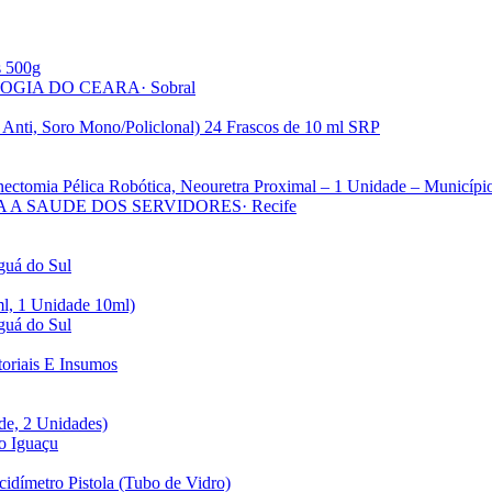
s 500g
LOGIA DO CEARA
· Sobral
 Anti, Soro Mono/Policlonal) 24 Frascos de 10 ml SRP
enectomia Pélica Robótica, Neouretra Proximal – 1 Unidade – Municípi
A A SAUDE DOS SERVIDORES
· Recife
aguá do Sul
ml, 1 Unidade 10ml)
aguá do Sul
oriais E Insumos
de, 2 Unidades)
o Iguaçu
idímetro Pistola (Tubo de Vidro)