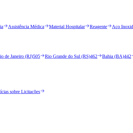
ia
Assistência Médica
Material Hospitalar
Reagente
Aço Inoxid
io de Janeiro (RJ)
505
Rio Grande do Sul (RS)
462
Bahia (BA)
442
ícias sobre Licitações