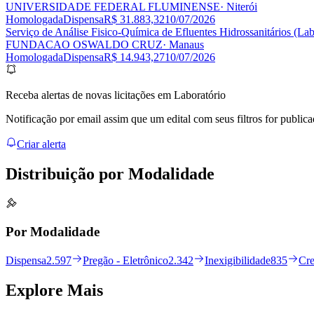
UNIVERSIDADE FEDERAL FLUMINENSE
· Niterói
Homologada
Dispensa
R$ 31.883,32
10/07/2026
Serviço de Análise Fisico-Química de Efluentes Hidrossanitários (L
FUNDACAO OSWALDO CRUZ
· Manaus
Homologada
Dispensa
R$ 14.943,27
10/07/2026
Receba alertas de novas licitações em Laboratório
Notificação por email assim que um edital com seus filtros for publica
Criar alerta
Distribuição por
Modalidade
Por Modalidade
Dispensa
2.597
Pregão - Eletrônico
2.342
Inexigibilidade
835
Cr
Explore
Mais