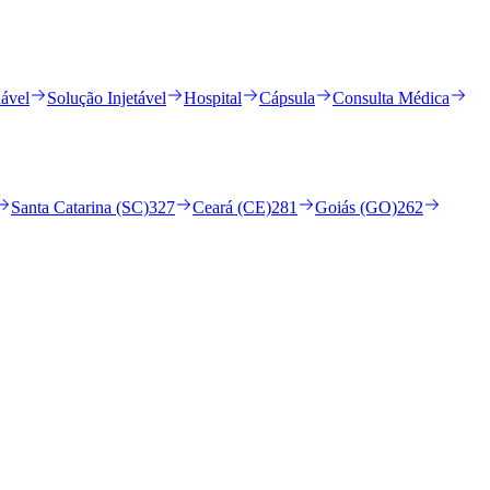
ável
Solução Injetável
Hospital
Cápsula
Consulta Médica
Santa Catarina (SC)
327
Ceará (CE)
281
Goiás (GO)
262