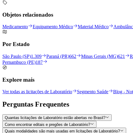
Objetos relacionados
Medicamento
Equipamento Médico
Material Médico
Ambulânc
Por Estado
São Paulo (SP)
1.309
Paraná (PR)
662
Minas Gerais (MG)
621
R
Pernambuco (PE)
187
Explore mais
Ver todas as licitações de Laboratório
Segmento Saúde
Blog - Not
Perguntas
Frequentes
Quantas licitações de Laboratório estão abertas no Brasil?
Como encontrar editais e pregões de Laboratório?
Quais modalidades são mais usadas em licitações de Laboratório?