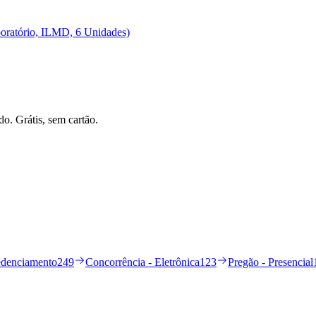
aboratório, ILMD, 6 Unidades)
do. Grátis, sem cartão.
edenciamento
249
Concorrência - Eletrônica
123
Pregão - Presencial