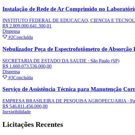
Instalação de Rede de Ar Comprimido no Laboratóri
INSTITUTO FEDERAL DE EDUCACAO, CIENCIA E TECNO
R$ 2.809.000.641.300,01
Dispensa
#2
Concluída
Nebulizador Peça de Espectrofotômetro de Absorção 
SECRETARIA DE ESTADO DA SAUDE
· São Paulo
(SP)
R$ 1.660.073.536.000,00
Dispensa
#3
Concluída
Serviço de Assistência Técnica para Manutenção Corr
EMPRESA BRASILEIRA DE PESQUISA AGROPECUARIA
· Pa
R$ 546.811.456.000,00
Inexigibilidade
Licitações
Recentes