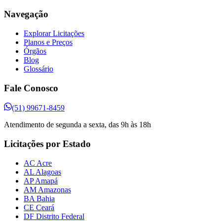
Navegação
Explorar Licitações
Planos e Preços
Órgãos
Blog
Glossário
Fale Conosco
(51) 99671-8459
Atendimento de segunda a sexta, das 9h às 18h
Licitações por Estado
AC Acre
AL Alagoas
AP Amapá
AM Amazonas
BA Bahia
CE Ceará
DF Distrito Federal