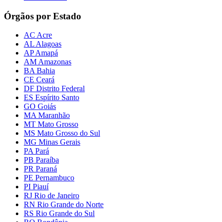
Órgãos por Estado
AC Acre
AL Alagoas
AP Amapá
AM Amazonas
BA Bahia
CE Ceará
DF Distrito Federal
ES Espírito Santo
GO Goiás
MA Maranhão
MT Mato Grosso
MS Mato Grosso do Sul
MG Minas Gerais
PA Pará
PB Paraíba
PR Paraná
PE Pernambuco
PI Piauí
RJ Rio de Janeiro
RN Rio Grande do Norte
RS Rio Grande do Sul