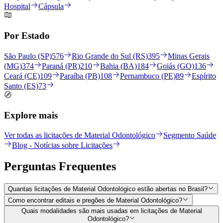
Hospital
Cápsula
Por Estado
São Paulo (SP)
576
Rio Grande do Sul (RS)
395
Minas Gerais
(MG)
374
Paraná (PR)
210
Bahia (BA)
184
Goiás (GO)
136
Ceará (CE)
109
Paraíba (PB)
108
Pernambuco (PE)
89
Espírito
Santo (ES)
73
Explore mais
Ver todas as licitações de Material Odontológico
Segmento Saúde
Blog - Notícias sobre Licitações
Perguntas
Frequentes
Quantas licitações de Material Odontológico estão abertas no Brasil?
Como encontrar editais e pregões de Material Odontológico?
Quais modalidades são mais usadas em licitações de Material
Odontológico?