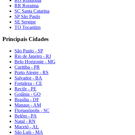
RO Rondônia
RR Roraima
SC Santa Catarina
SP São Paulo
SE Sergipe
TO Tocantins
Principais Cidades
São Paulo - SP
Rio de Janeiro - RJ
Belo Horizonte - MG
Curitiba - PR
Porto Alegre - RS
Salvador - BA
Fortaleza - CE
Recife - PE
Goiânia - GO
Brasília - DF
Manaus - AM
Florianópolis - SC
Belém - PA
Natal - RN
Maceió - AL
São Luís - MA