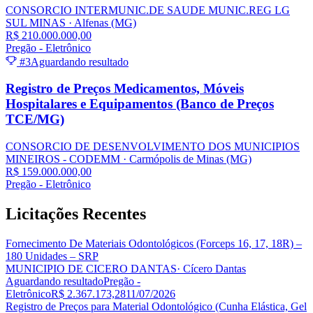
CONSORCIO INTERMUNIC.DE SAUDE MUNIC.REG LG
SUL MINAS
· Alfenas
(MG)
R$ 210.000.000,00
Pregão - Eletrônico
#3
Aguardando resultado
Registro de Preços Medicamentos, Móveis
Hospitalares e Equipamentos (Banco de Preços
TCE/MG)
CONSORCIO DE DESENVOLVIMENTO DOS MUNICIPIOS
MINEIROS - CODEMM
· Carmópolis de Minas
(MG)
R$ 159.000.000,00
Pregão - Eletrônico
Licitações
Recentes
Fornecimento De Materiais Odontológicos (Forceps 16, 17, 18R) –
180 Unidades – SRP
MUNICIPIO DE CICERO DANTAS
· Cícero Dantas
Aguardando resultado
Pregão -
Eletrônico
R$ 2.367.173,28
11/07/2026
Registro de Preços para Material Odontológico (Cunha Elástica, Gel