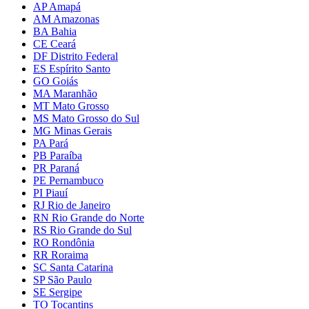
AP Amapá
AM Amazonas
BA Bahia
CE Ceará
DF Distrito Federal
ES Espírito Santo
GO Goiás
MA Maranhão
MT Mato Grosso
MS Mato Grosso do Sul
MG Minas Gerais
PA Pará
PB Paraíba
PR Paraná
PE Pernambuco
PI Piauí
RJ Rio de Janeiro
RN Rio Grande do Norte
RS Rio Grande do Sul
RO Rondônia
RR Roraima
SC Santa Catarina
SP São Paulo
SE Sergipe
TO Tocantins