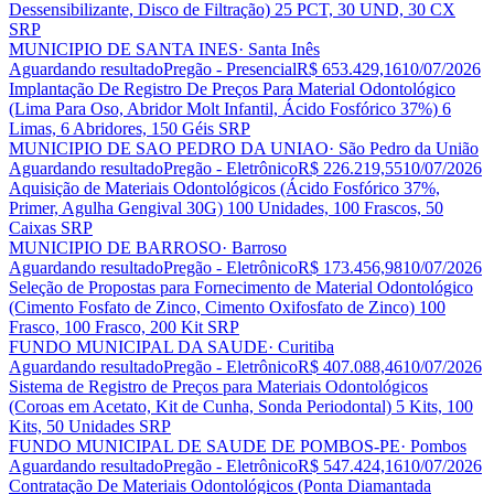
Dessensibilizante, Disco de Filtração) 25 PCT, 30 UND, 30 CX
SRP
MUNICIPIO DE SANTA INES
· Santa Inês
Aguardando resultado
Pregão - Presencial
R$ 653.429,16
10/07/2026
Implantação De Registro De Preços Para Material Odontológico
(Lima Para Oso, Abridor Molt Infantil, Ácido Fosfórico 37%) 6
Limas, 6 Abridores, 150 Géis SRP
MUNICIPIO DE SAO PEDRO DA UNIAO
· São Pedro da União
Aguardando resultado
Pregão - Eletrônico
R$ 226.219,55
10/07/2026
Aquisição de Materiais Odontológicos (Ácido Fosfórico 37%,
Primer, Agulha Gengival 30G) 100 Unidades, 100 Frascos, 50
Caixas SRP
MUNICIPIO DE BARROSO
· Barroso
Aguardando resultado
Pregão - Eletrônico
R$ 173.456,98
10/07/2026
Seleção de Propostas para Fornecimento de Material Odontológico
(Cimento Fosfato de Zinco, Cimento Oxifosfato de Zinco) 100
Frasco, 100 Frasco, 200 Kit SRP
FUNDO MUNICIPAL DA SAUDE
· Curitiba
Aguardando resultado
Pregão - Eletrônico
R$ 407.088,46
10/07/2026
Sistema de Registro de Preços para Materiais Odontológicos
(Coroas em Acetato, Kit de Cunha, Sonda Periodontal) 5 Kits, 100
Kits, 50 Unidades SRP
FUNDO MUNICIPAL DE SAUDE DE POMBOS-PE
· Pombos
Aguardando resultado
Pregão - Eletrônico
R$ 547.424,16
10/07/2026
Contratação De Materiais Odontológicos (Ponta Diamantada