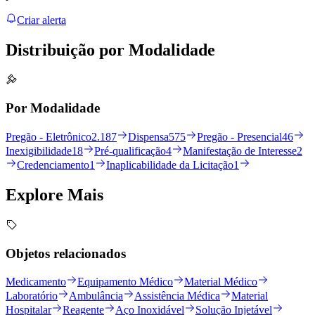
Criar alerta
Distribuição por
Modalidade
Por Modalidade
Pregão - Eletrônico
2.187
Dispensa
575
Pregão - Presencial
46
Inexigibilidade
18
Pré-qualificação
4
Manifestação de Interesse
2
Credenciamento
1
Inaplicabilidade da Licitação
1
Explore
Mais
Objetos relacionados
Medicamento
Equipamento Médico
Material Médico
Laboratório
Ambulância
Assistência Médica
Material
Hospitalar
Reagente
Aço Inoxidável
Solução Injetável