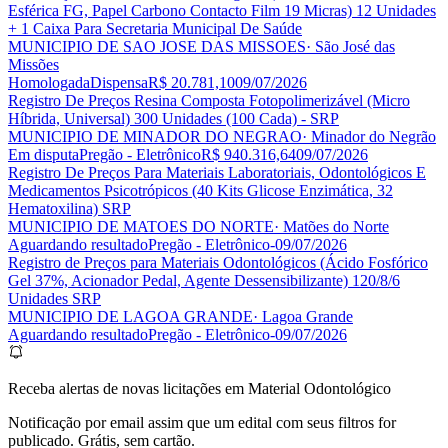
Esférica FG, Papel Carbono Contacto Film 19 Micras) 12 Unidades
+ 1 Caixa Para Secretaria Municipal De Saúde
MUNICIPIO DE SAO JOSE DAS MISSOES
· São José das
Missões
Homologada
Dispensa
R$ 20.781,10
09/07/2026
Registro De Preços Resina Composta Fotopolimerizável (Micro
Híbrida, Universal) 300 Unidades (100 Cada) - SRP
MUNICIPIO DE MINADOR DO NEGRAO
· Minador do Negrão
Em disputa
Pregão - Eletrônico
R$ 940.316,64
09/07/2026
Registro De Preços Para Materiais Laboratoriais, Odontológicos E
Medicamentos Psicotrópicos (40 Kits Glicose Enzimática, 32
Hematoxilina) SRP
MUNICIPIO DE MATOES DO NORTE
· Matões do Norte
Aguardando resultado
Pregão - Eletrônico
-
09/07/2026
Registro de Preços para Materiais Odontológicos (Ácido Fosfórico
Gel 37%, Acionador Pedal, Agente Dessensibilizante) 120/8/6
Unidades SRP
MUNICIPIO DE LAGOA GRANDE
· Lagoa Grande
Aguardando resultado
Pregão - Eletrônico
-
09/07/2026
Receba alertas de novas licitações em Material Odontológico
Notificação por email assim que um edital com seus filtros for
publicado. Grátis, sem cartão.