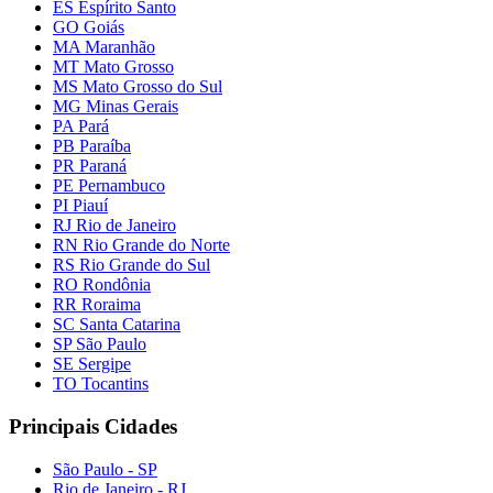
ES Espírito Santo
GO Goiás
MA Maranhão
MT Mato Grosso
MS Mato Grosso do Sul
MG Minas Gerais
PA Pará
PB Paraíba
PR Paraná
PE Pernambuco
PI Piauí
RJ Rio de Janeiro
RN Rio Grande do Norte
RS Rio Grande do Sul
RO Rondônia
RR Roraima
SC Santa Catarina
SP São Paulo
SE Sergipe
TO Tocantins
Principais Cidades
São Paulo - SP
Rio de Janeiro - RJ