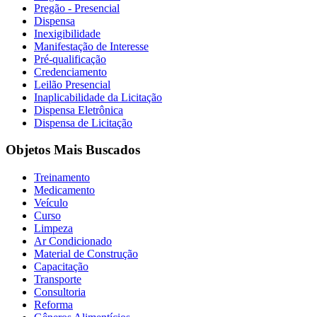
Pregão - Presencial
Dispensa
Inexigibilidade
Manifestação de Interesse
Pré-qualificação
Credenciamento
Leilão Presencial
Inaplicabilidade da Licitação
Dispensa Eletrônica
Dispensa de Licitação
Objetos Mais Buscados
Treinamento
Medicamento
Veículo
Curso
Limpeza
Ar Condicionado
Material de Construção
Capacitação
Transporte
Consultoria
Reforma