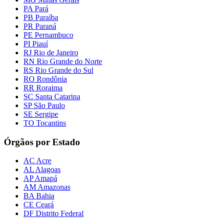
PA Pará
PB Paraíba
PR Paraná
PE Pernambuco
PI Piauí
RJ Rio de Janeiro
RN Rio Grande do Norte
RS Rio Grande do Sul
RO Rondônia
RR Roraima
SC Santa Catarina
SP São Paulo
SE Sergipe
TO Tocantins
Órgãos por Estado
AC Acre
AL Alagoas
AP Amapá
AM Amazonas
BA Bahia
CE Ceará
DF Distrito Federal