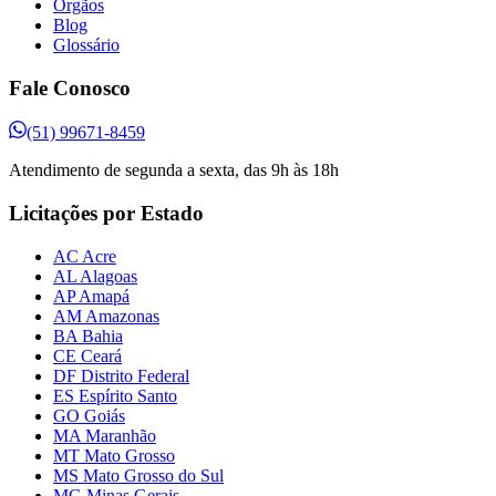
Órgãos
Blog
Glossário
Fale Conosco
(51) 99671-8459
Atendimento de segunda a sexta, das 9h às 18h
Licitações por Estado
AC Acre
AL Alagoas
AP Amapá
AM Amazonas
BA Bahia
CE Ceará
DF Distrito Federal
ES Espírito Santo
GO Goiás
MA Maranhão
MT Mato Grosso
MS Mato Grosso do Sul
MG Minas Gerais