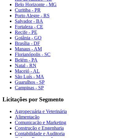
Belo Horizonte - MG
Curitiba - PR
Porto Alegre - RS
Salvador - BA
Fortaleza - CE
Recife - PE
Goiânia - GO
Brasília - DF
Manaus - AM
Florianópolis - SC
Belém - PA
Natal - RN
Maceió - AL
São Luís - MA
Guarulhos - SP
Campinas - SP
Licitações por Segmento
Agropecuária e Veterinária
Alimentação
Comunicação e Marketing
Construção e Engenharia
Contabilidade e Auditoria