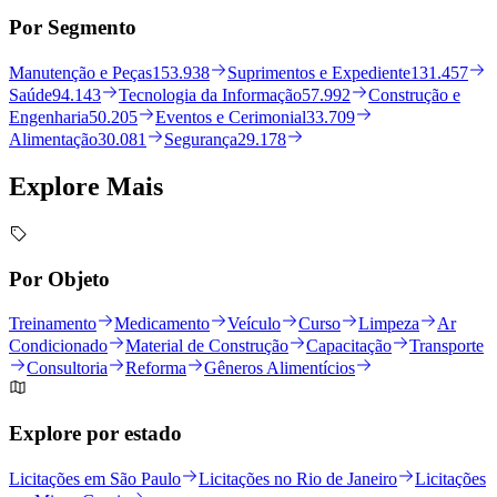
Por Segmento
Manutenção e Peças
153.938
Suprimentos e Expediente
131.457
Saúde
94.143
Tecnologia da Informação
57.992
Construção e
Engenharia
50.205
Eventos e Cerimonial
33.709
Alimentação
30.081
Segurança
29.178
Explore
Mais
Por Objeto
Treinamento
Medicamento
Veículo
Curso
Limpeza
Ar
Condicionado
Material de Construção
Capacitação
Transporte
Consultoria
Reforma
Gêneros Alimentícios
Explore por estado
Licitações em São Paulo
Licitações no Rio de Janeiro
Licitações