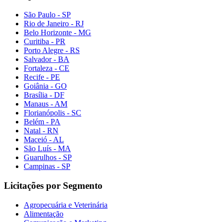
São Paulo - SP
Rio de Janeiro - RJ
Belo Horizonte - MG
Curitiba - PR
Porto Alegre - RS
Salvador - BA
Fortaleza - CE
Recife - PE
Goiânia - GO
Brasília - DF
Manaus - AM
Florianópolis - SC
Belém - PA
Natal - RN
Maceió - AL
São Luís - MA
Guarulhos - SP
Campinas - SP
Licitações por Segmento
Agropecuária e Veterinária
Alimentação