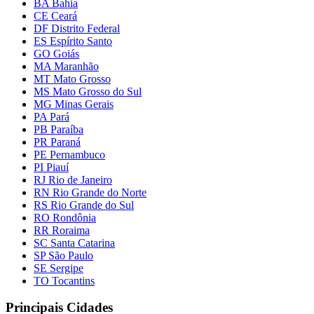
BA Bahia
CE Ceará
DF Distrito Federal
ES Espírito Santo
GO Goiás
MA Maranhão
MT Mato Grosso
MS Mato Grosso do Sul
MG Minas Gerais
PA Pará
PB Paraíba
PR Paraná
PE Pernambuco
PI Piauí
RJ Rio de Janeiro
RN Rio Grande do Norte
RS Rio Grande do Sul
RO Rondônia
RR Roraima
SC Santa Catarina
SP São Paulo
SE Sergipe
TO Tocantins
Principais Cidades