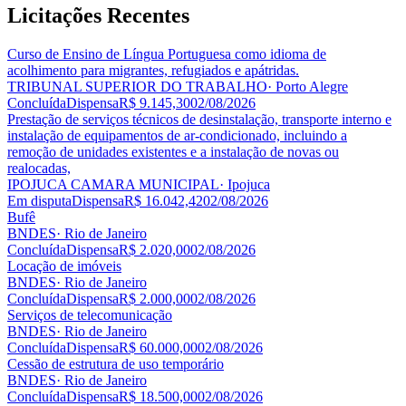
Licitações
Recentes
Curso de Ensino de Língua Portuguesa como idioma de
acolhimento para migrantes, refugiados e apátridas.
TRIBUNAL SUPERIOR DO TRABALHO
· Porto Alegre
Concluída
Dispensa
R$ 9.145,30
02/08/2026
Prestação de serviços técnicos de desinstalação, transporte interno e
instalação de equipamentos de ar-condicionado, incluindo a
remoção de unidades existentes e a instalação de novas ou
realocadas,
IPOJUCA CAMARA MUNICIPAL
· Ipojuca
Em disputa
Dispensa
R$ 16.042,42
02/08/2026
Bufê
BNDES
· Rio de Janeiro
Concluída
Dispensa
R$ 2.020,00
02/08/2026
Locação de imóveis
BNDES
· Rio de Janeiro
Concluída
Dispensa
R$ 2.000,00
02/08/2026
Serviços de telecomunicação
BNDES
· Rio de Janeiro
Concluída
Dispensa
R$ 60.000,00
02/08/2026
Cessão de estrutura de uso temporário
BNDES
· Rio de Janeiro
Concluída
Dispensa
R$ 18.500,00
02/08/2026