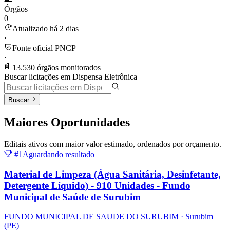
Órgãos
0
Atualizado há 2 dias
·
Fonte oficial PNCP
·
13.530 órgãos monitorados
Buscar licitações em Dispensa Eletrônica
Buscar
Maiores
Oportunidades
Editais ativos com maior valor estimado, ordenados por orçamento.
#1
Aguardando resultado
Material de Limpeza (Água Sanitária, Desinfetante,
Detergente Líquido) - 910 Unidades - Fundo
Municipal de Saúde de Surubim
FUNDO MUNICIPAL DE SAUDE DO SURUBIM
· Surubim
(PE)