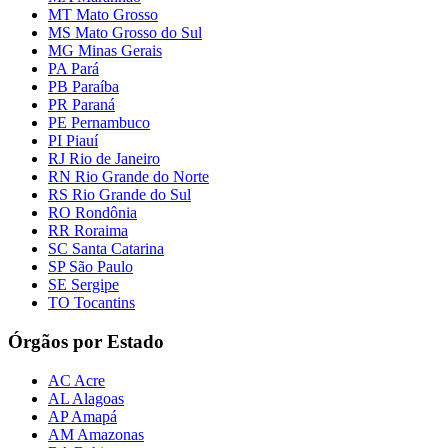
MT Mato Grosso
MS Mato Grosso do Sul
MG Minas Gerais
PA Pará
PB Paraíba
PR Paraná
PE Pernambuco
PI Piauí
RJ Rio de Janeiro
RN Rio Grande do Norte
RS Rio Grande do Sul
RO Rondônia
RR Roraima
SC Santa Catarina
SP São Paulo
SE Sergipe
TO Tocantins
Órgãos por Estado
AC Acre
AL Alagoas
AP Amapá
AM Amazonas