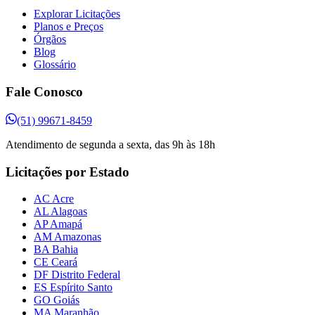
Explorar Licitações
Planos e Preços
Órgãos
Blog
Glossário
Fale Conosco
(51) 99671-8459
Atendimento de segunda a sexta, das 9h às 18h
Licitações por Estado
AC Acre
AL Alagoas
AP Amapá
AM Amazonas
BA Bahia
CE Ceará
DF Distrito Federal
ES Espírito Santo
GO Goiás
MA Maranhão