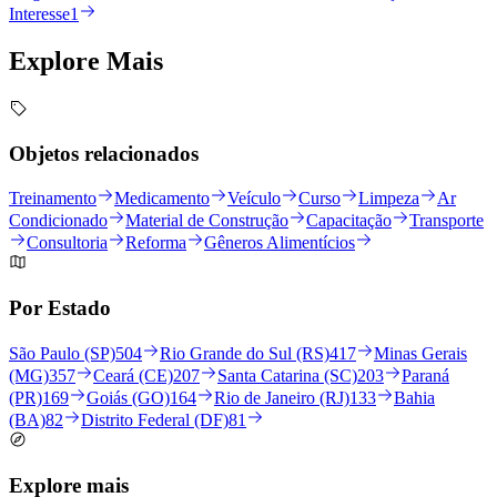
Interesse
1
Explore
Mais
Objetos relacionados
Treinamento
Medicamento
Veículo
Curso
Limpeza
Ar
Condicionado
Material de Construção
Capacitação
Transporte
Consultoria
Reforma
Gêneros Alimentícios
Por Estado
São Paulo (SP)
504
Rio Grande do Sul (RS)
417
Minas Gerais
(MG)
357
Ceará (CE)
207
Santa Catarina (SC)
203
Paraná
(PR)
169
Goiás (GO)
164
Rio de Janeiro (RJ)
133
Bahia
(BA)
82
Distrito Federal (DF)
81
Explore mais