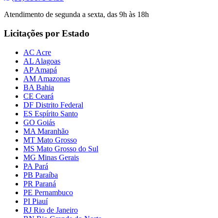
Atendimento de segunda a sexta, das 9h às 18h
Licitações por Estado
AC Acre
AL Alagoas
AP Amapá
AM Amazonas
BA Bahia
CE Ceará
DF Distrito Federal
ES Espírito Santo
GO Goiás
MA Maranhão
MT Mato Grosso
MS Mato Grosso do Sul
MG Minas Gerais
PA Pará
PB Paraíba
PR Paraná
PE Pernambuco
PI Piauí
RJ Rio de Janeiro