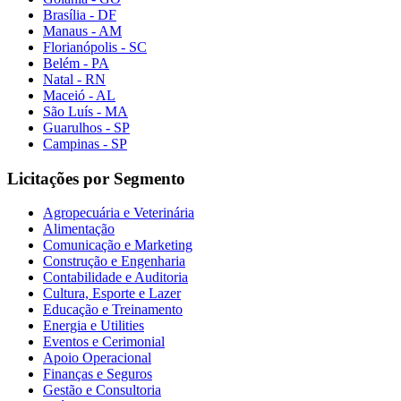
Brasília - DF
Manaus - AM
Florianópolis - SC
Belém - PA
Natal - RN
Maceió - AL
São Luís - MA
Guarulhos - SP
Campinas - SP
Licitações por Segmento
Agropecuária e Veterinária
Alimentação
Comunicação e Marketing
Construção e Engenharia
Contabilidade e Auditoria
Cultura, Esporte e Lazer
Educação e Treinamento
Energia e Utilities
Eventos e Cerimonial
Apoio Operacional
Finanças e Seguros
Gestão e Consultoria