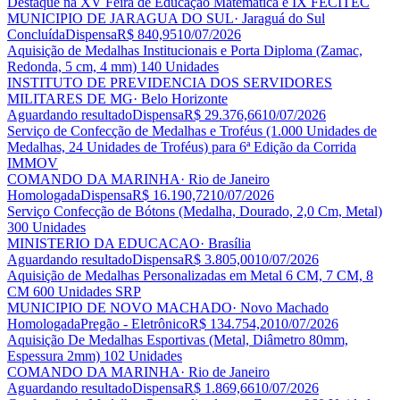
Destaque na XV Feira de Educação Matemática e IX FECITEC
MUNICIPIO DE JARAGUA DO SUL
· Jaraguá do Sul
Concluída
Dispensa
R$ 840,95
10/07/2026
Aquisição de Medalhas Institucionais e Porta Diploma (Zamac,
Redonda, 5 cm, 4 mm) 140 Unidades
INSTITUTO DE PREVIDENCIA DOS SERVIDORES
MILITARES DE MG
· Belo Horizonte
Aguardando resultado
Dispensa
R$ 29.376,66
10/07/2026
Serviço de Confecção de Medalhas e Troféus (1.000 Unidades de
Medalhas, 24 Unidades de Troféus) para 6ª Edição da Corrida
IMMOV
COMANDO DA MARINHA
· Rio de Janeiro
Homologada
Dispensa
R$ 16.190,72
10/07/2026
Serviço Confecção de Bótons (Medalha, Dourado, 2,0 Cm, Metal)
300 Unidades
MINISTERIO DA EDUCACAO
· Brasília
Aguardando resultado
Dispensa
R$ 3.805,00
10/07/2026
Aquisição de Medalhas Personalizadas em Metal 6 CM, 7 CM, 8
CM 600 Unidades SRP
MUNICIPIO DE NOVO MACHADO
· Novo Machado
Homologada
Pregão - Eletrônico
R$ 134.754,20
10/07/2026
Aquisição De Medalhas Esportivas (Metal, Diâmetro 80mm,
Espessura 2mm) 102 Unidades
COMANDO DA MARINHA
· Rio de Janeiro
Aguardando resultado
Dispensa
R$ 1.869,66
10/07/2026