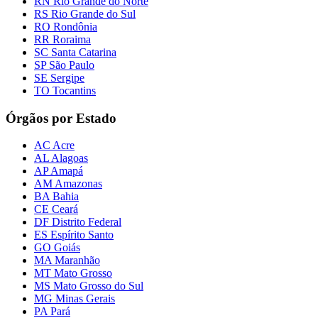
RN Rio Grande do Norte
RS Rio Grande do Sul
RO Rondônia
RR Roraima
SC Santa Catarina
SP São Paulo
SE Sergipe
TO Tocantins
Órgãos por Estado
AC Acre
AL Alagoas
AP Amapá
AM Amazonas
BA Bahia
CE Ceará
DF Distrito Federal
ES Espírito Santo
GO Goiás
MA Maranhão
MT Mato Grosso
MS Mato Grosso do Sul
MG Minas Gerais
PA Pará