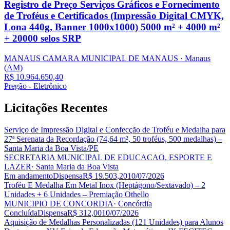
Registro de Preço Serviços Gráficos e Fornecimento
de Troféus e Certificados (Impressão Digital CMYK,
Lona 440g, Banner 1000x1000) 5000 m² + 4000 m²
+ 20000 selos SRP
MANAUS CAMARA MUNICIPAL DE MANAUS
· Manaus
(AM)
R$ 10.964.650,40
Pregão - Eletrônico
Licitações
Recentes
Serviço de Impressão Digital e Confecção de Troféu e Medalha para
27ª Serenata da Recordação (74,64 m², 50 troféus, 500 medalhas) –
Santa Maria da Boa Vista/PE
SECRETARIA MUNICIPAL DE EDUCACAO, ESPORTE E
LAZER
· Santa Maria da Boa Vista
Em andamento
Dispensa
R$ 19.503,20
10/07/2026
Troféu E Medalha Em Metal Inox (Heptágono/Sextavado) – 2
Unidades + 6 Unidades – Premiação Othello
MUNICIPIO DE CONCORDIA
· Concórdia
Concluída
Dispensa
R$ 312,00
10/07/2026
Aquisição de Medalhas Personalizadas (121 Unidades) para Alunos