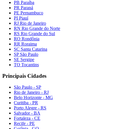
PB Paraíba
PR Paraná
PE Pernambuco
PI Piauí
RJ Rio de Janeiro
RN Rio Grande do Norte
RS Rio Grande do Sul
RO Rondônia
RR Roraima
SC Santa Catarina
SP São Paulo
SE Sergipe
TO Tocantins
Principais Cidades
São Paulo - SP
Rio de Janeiro - RJ
Belo Horizonte - MG
Curitiba - PR
Porto Alegre - RS
Salvador - BA
Fortaleza - CE
Recife - PE
Goiânia - GO