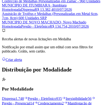
Confecção de Medalhas Personalizadas em Zamac - 960 Unidades
MUNICIPIO DE ITUMBIARA
· Itumbiara
Homologada
Dispensa
R$ 13.382,40
10/07/2026
Aquisição de Troféus e Medalhas (Personalizadas em Metal 6cm,
7cm, 8cm) 600 Unidades SRP
MUNICIPIO DE NOVO MACHADO
· Novo Machado
Homologada
Pregão - Eletrônico
R$ 134.754,20
10/07/2026
Receba alertas de novas licitações em Medalha
Notificação por email assim que um edital com seus filtros for
publicado. Grátis, sem cartão.
Criar alerta
Distribuição por
Modalidade
Por Modalidade
Dispensa
1.748
Pregão - Eletrônico
935
Inexigibilidade
56
Pregão - Presencial
14
Credenciamento
2
Manifestação de