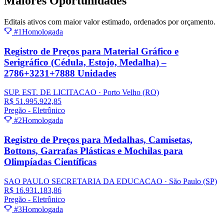
Maiores
Oportunidades
Editais ativos com maior valor estimado, ordenados por orçamento.
#1
Homologada
Registro de Preços para Material Gráfico e
Serigráfico (Cédula, Estojo, Medalha) –
2786+3231+7888 Unidades
SUP. EST. DE LICITACAO
· Porto Velho
(RO)
R$ 51.995.922,85
Pregão - Eletrônico
#2
Homologada
Registro de Preços para Medalhas, Camisetas,
Bottons, Garrafas Plásticas e Mochilas para
Olimpíadas Científicas
SAO PAULO SECRETARIA DA EDUCACAO
· São Paulo
(SP)
R$ 16.931.183,86
Pregão - Eletrônico
#3
Homologada