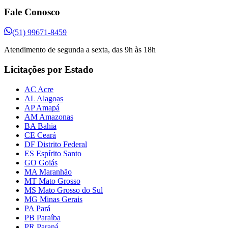
Fale Conosco
(51) 99671-8459
Atendimento de segunda a sexta, das 9h às 18h
Licitações por Estado
AC Acre
AL Alagoas
AP Amapá
AM Amazonas
BA Bahia
CE Ceará
DF Distrito Federal
ES Espírito Santo
GO Goiás
MA Maranhão
MT Mato Grosso
MS Mato Grosso do Sul
MG Minas Gerais
PA Pará
PB Paraíba
PR Paraná