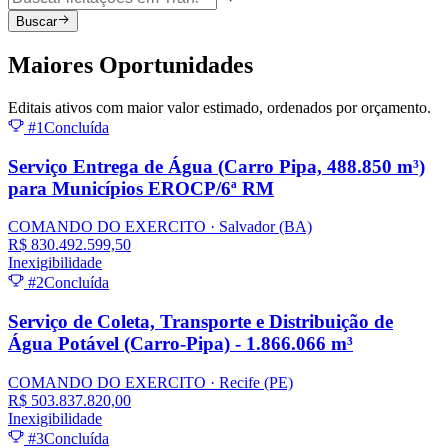
Buscar
Maiores
Oportunidades
Editais ativos com maior valor estimado, ordenados por orçamento.
#1
Concluída
Serviço Entrega de Água (Carro Pipa, 488.850 m³)
para Municípios EROCP/6ª RM
COMANDO DO EXERCITO
· Salvador
(BA)
R$ 830.492.599,50
Inexigibilidade
#2
Concluída
Serviço de Coleta, Transporte e Distribuição de
Água Potável (Carro-Pipa) - 1.866.066 m³
COMANDO DO EXERCITO
· Recife
(PE)
R$ 503.837.820,00
Inexigibilidade
#3
Concluída