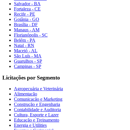
Salvador - BA
Fortaleza - CE
Recife - PE
Goiânia - GO
Brasília - DF
Manaus - AM
Florianópolis - SC
Belém - PA
Natal - RN
Maceió - AL
São Luís - MA
Guarulhos - SP
Campinas - SP
Licitações por Segmento
Agropecuária e Veterinária
Alimentação
Comunicação e Marketing
Construção e Engenharia
Contabilidade e Auditoria
Cultura, Esporte e Lazer
Educação e Treinamento
Energia e Utilities