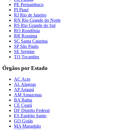
PE Pernambuco
PI Piauí
RJ Rio de Janeiro
RN Rio Grande do Norte
RS Rio Grande do Sul
RO Rondônia
RR Roraima
SC Santa Catarina
SP São Paulo
SE Sergipe
TO Tocantins
Órgãos por Estado
AC Acre
AL Alagoas
AP Amapá
AM Amazonas
BA Bahia
CE Ceará
DF Distrito Federal
ES Espírito Santo
GO Goiás
MA Maranhão