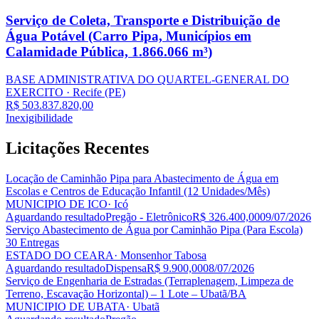
Serviço de Coleta, Transporte e Distribuição de
Água Potável (Carro Pipa, Municípios em
Calamidade Pública, 1.866.066 m³)
BASE ADMINISTRATIVA DO QUARTEL-GENERAL DO
EXERCITO
· Recife
(PE)
R$ 503.837.820,00
Inexigibilidade
Licitações
Recentes
Locação de Caminhão Pipa para Abastecimento de Água em
Escolas e Centros de Educação Infantil (12 Unidades/Mês)
MUNICIPIO DE ICO
· Icó
Aguardando resultado
Pregão - Eletrônico
R$ 326.400,00
09/07/2026
Serviço Abastecimento de Água por Caminhão Pipa (Para Escola)
30 Entregas
ESTADO DO CEARA
· Monsenhor Tabosa
Aguardando resultado
Dispensa
R$ 9.900,00
08/07/2026
Serviço de Engenharia de Estradas (Terraplenagem, Limpeza de
Terreno, Escavação Horizontal) – 1 Lote – Ubatã/BA
MUNICIPIO DE UBATA
· Ubatã