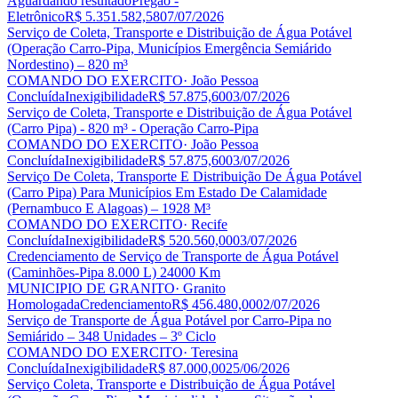
Aguardando resultado
Pregão -
Eletrônico
R$ 5.351.582,58
07/07/2026
Serviço de Coleta, Transporte e Distribuição de Água Potável
(Operação Carro-Pipa, Municípios Emergência Semiárido
Nordestino) – 820 m³
COMANDO DO EXERCITO
· João Pessoa
Concluída
Inexigibilidade
R$ 57.875,60
03/07/2026
Serviço de Coleta, Transporte e Distribuição de Água Potável
(Carro Pipa) - 820 m³ - Operação Carro-Pipa
COMANDO DO EXERCITO
· João Pessoa
Concluída
Inexigibilidade
R$ 57.875,60
03/07/2026
Serviço De Coleta, Transporte E Distribuição De Água Potável
(Carro Pipa) Para Municípios Em Estado De Calamidade
(Pernambuco E Alagoas) – 1928 M³
COMANDO DO EXERCITO
· Recife
Concluída
Inexigibilidade
R$ 520.560,00
03/07/2026
Credenciamento de Serviço de Transporte de Água Potável
(Caminhões-Pipa 8.000 L) 24000 Km
MUNICIPIO DE GRANITO
· Granito
Homologada
Credenciamento
R$ 456.480,00
02/07/2026
Serviço de Transporte de Água Potável por Carro-Pipa no
Semiárido – 348 Unidades – 3º Ciclo
COMANDO DO EXERCITO
· Teresina
Concluída
Inexigibilidade
R$ 87.000,00
25/06/2026
Serviço Coleta, Transporte e Distribuição de Água Potável