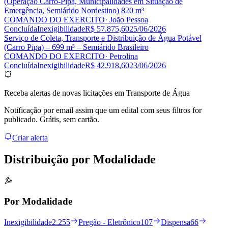
(Operação Carro-Pipa, Municipalidades em Situação de
Emergência, Semiárido Nordestino) 820 m³
COMANDO DO EXERCITO
· João Pessoa
Concluída
Inexigibilidade
R$ 57.875,60
25/06/2026
Serviço de Coleta, Transporte e Distribuição de Água Potável
(Carro Pipa) – 699 m³ – Semiárido Brasileiro
COMANDO DO EXERCITO
· Petrolina
Concluída
Inexigibilidade
R$ 42.918,60
23/06/2026
Receba alertas de novas licitações em Transporte de Água
Notificação por email assim que um edital com seus filtros for
publicado. Grátis, sem cartão.
Criar alerta
Distribuição por
Modalidade
Por Modalidade
Inexigibilidade
2.255
Pregão - Eletrônico
107
Dispensa
66