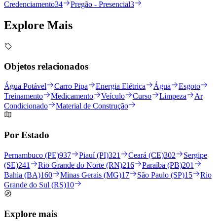
Credenciamento
34
Pregão - Presencial
3
Explore
Mais
Objetos relacionados
Água Potável
Carro Pipa
Energia Elétrica
Água
Esgoto
Treinamento
Medicamento
Veículo
Curso
Limpeza
Ar
Condicionado
Material de Construção
Por Estado
Pernambuco (PE)
937
Piauí (PI)
321
Ceará (CE)
302
Sergipe
(SE)
241
Rio Grande do Norte (RN)
216
Paraíba (PB)
201
Bahia (BA)
160
Minas Gerais (MG)
17
São Paulo (SP)
15
Rio
Grande do Sul (RS)
10
Explore mais