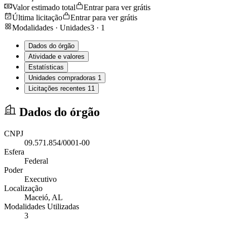
Valor estimado total
Entrar para ver grátis
Última licitação
Entrar para ver grátis
Modalidades · Unidades
3
·
1
Dados do órgão
Atividade e valores
Estatísticas
Unidades compradoras
1
Licitações recentes
11
Dados do órgão
CNPJ
09.571.854/0001-00
Esfera
Federal
Poder
Executivo
Localização
Maceió
, AL
Modalidades Utilizadas
3