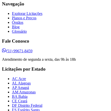
Navegação
Explorar Licitações
Planos e Preços
Órgãos
Blog
Glossário
Fale Conosco
(51) 99671-8459
Atendimento de segunda a sexta, das 9h às 18h
Licitações por Estado
AC Acre
AL Alagoas
AP Amapá
AM Amazonas
BA Bahia
CE Ceará
DF Distrito Federal
ES Espírito Santo