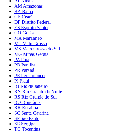
AP Amapá
AM Amazonas
BA Bahia
CE Ceará
DF Distrito Federal
ES Espírito Santo
GO Goiás
MA Maranhão
MT Mato Grosso
MS Mato Grosso do Sul
MG Minas Gerais
PA Pará
PB Paraíba
PR Paraná
PE Pernambuco
PI Piauí
RJ Rio de Janeiro
RN Rio Grande do Norte
RS Rio Grande do Sul
RO Rondônia
RR Roraima
SC Santa Catarina
SP São Paulo
SE Sergipe
TO Tocantins