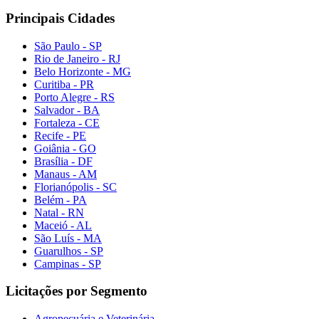
Principais Cidades
São Paulo - SP
Rio de Janeiro - RJ
Belo Horizonte - MG
Curitiba - PR
Porto Alegre - RS
Salvador - BA
Fortaleza - CE
Recife - PE
Goiânia - GO
Brasília - DF
Manaus - AM
Florianópolis - SC
Belém - PA
Natal - RN
Maceió - AL
São Luís - MA
Guarulhos - SP
Campinas - SP
Licitações por Segmento
Agropecuária e Veterinária