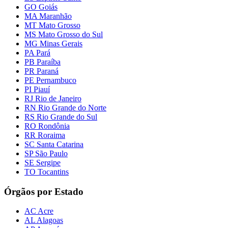
GO Goiás
MA Maranhão
MT Mato Grosso
MS Mato Grosso do Sul
MG Minas Gerais
PA Pará
PB Paraíba
PR Paraná
PE Pernambuco
PI Piauí
RJ Rio de Janeiro
RN Rio Grande do Norte
RS Rio Grande do Sul
RO Rondônia
RR Roraima
SC Santa Catarina
SP São Paulo
SE Sergipe
TO Tocantins
Órgãos por Estado
AC Acre
AL Alagoas