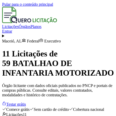
Pular para o conteúdo principal
Licitações
Órgãos
Planos
Entrar
Maceió
,
AL
Federal
Executivo
11
Licitações de
59 BATALHAO DE
INFANTARIA MOTORIZADO
Órgão licitante com dados oficiais publicados no PNCP e portais de
compras públicas. Consulte editais, valores contratados,
modalidades e histórico de contratações.
Testar grátis
Comece grátis
Sem cartão de crédito
Cobertura nacional
Licitações
11